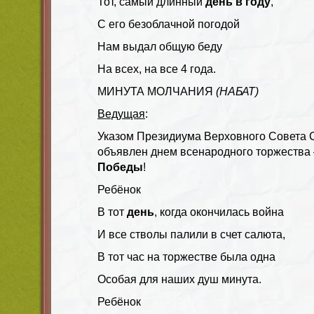
Тот, самый длинный
день в году
,
С его безоблачной погодой
Нам выдал общую беду
На всех, на все 4 года.
МИНУТА МОЛЧАНИЯ
(НАБАТ)
Ведущая
:
Указом Президиума Верховного Совета
объявлен днем всенародного торжества
Победы
!
Ребёнок
В тот
день
, когда окончилась война
И все стволы палили в счет салюта,
В тот час на торжестве была одна
Особая для наших душ минута.
Ребёнок