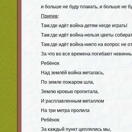
и больше не буду плакать, и больше не б
Припев
:
Там,где идёт война-детям негде играть!
Там,где идёт война-нельзя цветы собират
Там,где идёт война-никто на вопрос не от
За что во все времена погибают невинны
Ребёнок
Над землёй война металась,
По земле пожаром шла,
Землю кровью пропитала,
И расплавленным металлом
На три метра пролила
Ребёнок
За каждый пункт цеплялись мы,