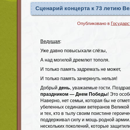
Сценарий концерта к 73 летию В
Опубликовано в
Государс
Ведущая
:
Уже давно повысыхали слёзы,
А над могилой дремлют тополя.
И только память задремать не может,
И только память зачеркнуть нельзя!
Добрый
день
, уважаемые гости. Поздра
праздником — Днем Победы
! Это осо
Наверно, нет семьи, которая бы не отмет
убеленных сединами ветеранов Великой
и тех, кто в тылу своим поистине героич
поддерживал силу и мощь родной армии
нескольких поколений, которые защитил