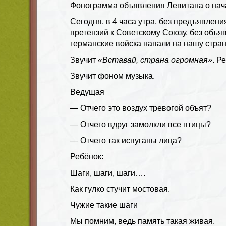
Фонограмма объявления Левитана о на
Сегодня, в 4 часа утра, без предъявлени
претензий к Советскому Союзу, без объ
германские войска напали на нашу стран
Звучит
«Вставай, страна огромная»
. Р
Звучит фоном музыка.
Ведущая
— Отчего это воздух тревогой объят?
— Отчего вдруг замолкли все птицы?
— Отчего так испуганы лица?
Ребёнок
:
Шаги, шаги, шаги….
Как гулко стучит мостовая.
Чужие такие шаги
Мы помним, ведь память такая живая.