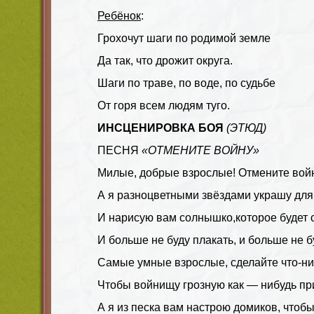
Ребёнок
:
Грохочут шаги по родимой земле
Да так, что дрожит округа.
Шаги по траве, по воде, по судьбе
От горя всем людям туго.
ИНСЦЕНИРОВКА БОЯ
(ЭТЮД)
ПЕСНЯ
«ОТМЕНИТЕ ВОЙНУ»
Милые, добрые взрослые! Отмените вой
А я разноцветными звёздами украшу для 
И нарисую вам солнышко,которое будет 
И больше не буду плакать, и больше не б
Самые умные взрослые, сделайте что-ни
Чтобы войнищу грозную как — нибудь при
А я из песка вам настрою домиков, чтобы