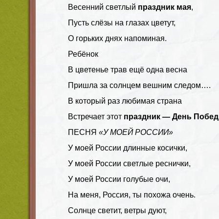
Весенний светлый
праздник мая
,
Пусть слёзы на глазах цветут,
О горьких днях напоминая.
Ребёнок
В цветенье трав ещё одна весна
Пришла за солнцем вешним следом….
В который раз любимая страна
Встречает этот
праздник — День Побе
ПЕСНЯ
«У МОЕЙ РОССИИ»
У моей России длинные косички,
У моей России светлые реснички,
У моей России голубые очи,
На меня, Россия, ты похожа очень.
Солнце светит, ветры дуют,