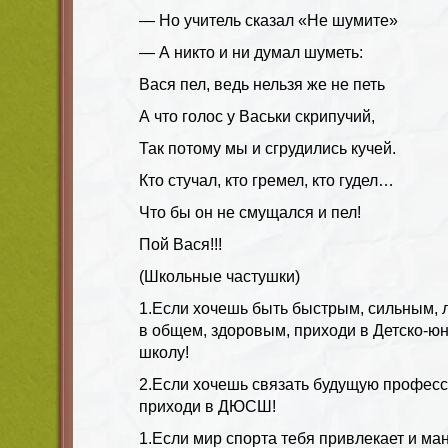
— Но учитель сказал «Не шумите»
— А никто и ни думал шуметь:
Вася пел, ведь нельзя же не петь
А что голос у Васьки скрипучий,
Так потому мы и сгрудились кучей.
Кто стучал, кто гремел, кто гудел…
Что бы он не смущался и пел!
Пой Вася!!!
(Школьные частушки)
1.Если хочешь быть быстрым, сильным, 
в общем, здоровым, приходи в Детско-
школу!
2.Если хочешь связать будущую профес
приходи в ДЮСШ!
1.Если мир спорта тебя привлекает и ман