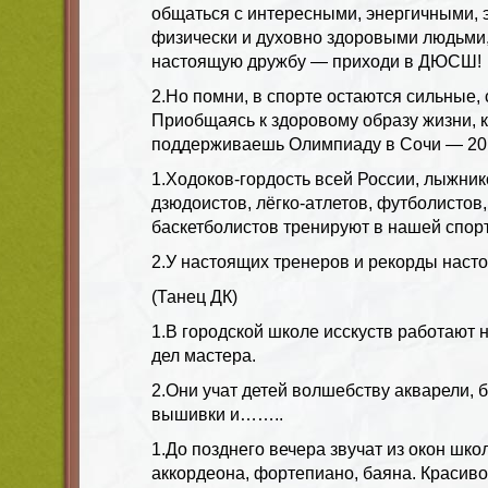
общаться с интересными, энергичными,
физически и духовно здоровыми людьми
настоящую дружбу — приходи в ДЮСШ!
2.Но помни, в спорте остаются сильные,
Приобщаясь к здоровому образу жизни, к 
поддерживаешь Олимпиаду в Сочи — 201
1.Ходоков-гордость всей России, лыжнико
дзюдоистов, лёгко-атлетов, футболистов
баскетболистов тренируют в нашей спор
2.У настоящих тренеров и рекорды наст
(Танец ДК)
1.В городской школе исскуств работают 
дел мастера.
2.Они учат детей волшебству акварели, 
вышивки и……..
1.До позднего вечера звучат из окон шко
аккордеона, фортепиано, баяна. Красиво