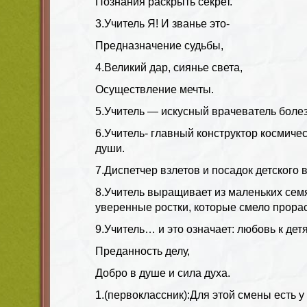
Познания раскрыть секрет.
3.Учитель Я! И званье это-
Предназначение судьбы,
4.Великий дар, сиянье света,
Осуществление мечты.
5.Учитель — искусный врачеватель болез
6.Учитель- главный конструктор космичес
души.
7.Диспетчер взлетов и посадок детского
8.Учитель выращивает из маленьких сем
уверенные ростки, которые смело прорас
9.Учитель… и это означает: любовь к дет
Преданность делу,
Добро в душе и сила духа.
1.(первоклассник):Для этой смены есть у