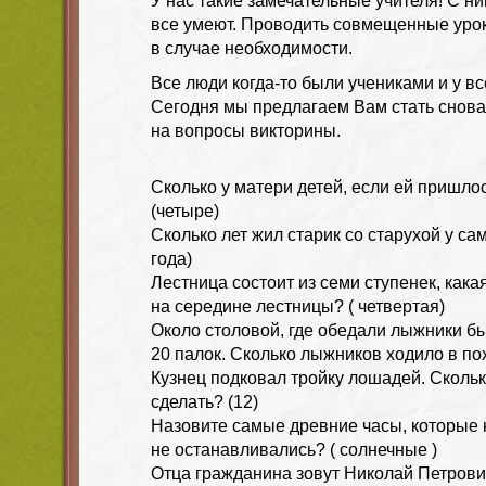
У нас такие замечательные учителя! С н
все умеют. Проводить совмещенные уроки
в случае необходимости.
Все люди когда-то были учениками и у вс
Сегодня мы предлагаем Вам стать снова
на вопросы викторины.
Сколько у матери детей, если ей пришлос
(четыре)
Сколько лет жил старик со старухой у са
года)
Лестница состоит из семи ступенек, кака
на середине лестницы? ( четвертая)
Около столовой, где обедали лыжники бы
20 палок. Сколько лыжников ходило в пох
Кузнец подковал тройку лошадей. Сколь
сделать? (12)
Назовите самые древние часы, которые 
не останавливались? ( солнечные )
Отца гражданина зовут Николай Петрови