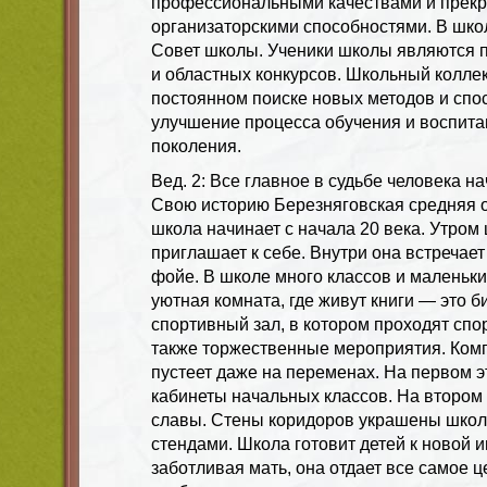
профессиональными качествами и прек
организаторскими способностями. В школ
Совет школы. Ученики школы являются 
и областных конкурсов. Школьный коллек
постоянном поиске новых методов и спо
улучшение процесса обучения и воспит
поколения.
Вед. 2: Все главное в судьбе человека н
Свою историю Березняговская средняя 
школа начинает с начала 20 века. Утром
приглашает к себе. Внутри она встречае
фойе. В школе много классов и маленьки
уютная комната, где живут книги — это б
спортивный зал, в котором проходят спо
также торжественные мероприятия. Ком
пустеет даже на переменах. На первом 
кабинеты начальных классов. На втором
славы. Стены коридоров украшены школ
стендами. Школа готовит детей к новой и
заботливая мать, она отдает все самое це