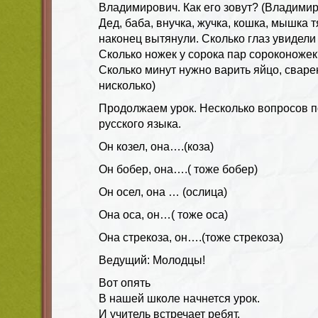
Владимирович. Как его зовут? (Владими
Дед, баба, внучка, жучка, кошка, мышка т
наконец вытянули. Сколько глаз увидели 
Сколько ножек у сорока пар сороконожек
Сколько минут нужно варить яйцо, сваре
нисколько)
Продолжаем урок. Несколько вопросов 
русского языка.
Он козел, она….(коза)
Он бобер, она….( тоже бобер)
Он осел, она … (ослица)
Она оса, он…( тоже оса)
Она стрекоза, он….(тоже стрекоза)
Ведущий: Молодцы!
Вот опять
В нашей школе начнется урок.
И учитель встречает ребят.