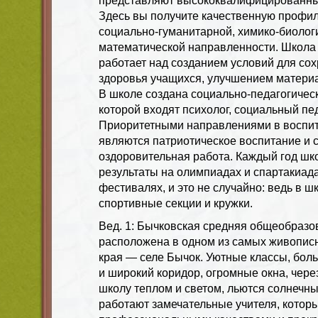
представляют высококвалифицированные
Здесь вы получите качественную профил
социально-гуманитарной, химико-биолог
математической направленности. Школа
работает над созданием условий для со
здоровья учащихся, улучшением материа
В школе создана социально-педагогическ
которой входят психолог, социальный пед
Приоритетными направлениями в воспит
являются патриотическое воспитание и 
оздоровительная работа. Каждый год шк
результаты на олимпиадах и спартакиада
фестивалях, и это не случайно: ведь в ш
спортивные секции и кружки.
Вед. 1: Бычковская средняя общеобразо
расположена в одном из самых живопис
края — селе Бычок. Уютные классы, бол
и широкий коридор, огромные окна, чере
школу теплом и светом, льются солнечны
работают замечательные учителя, котор