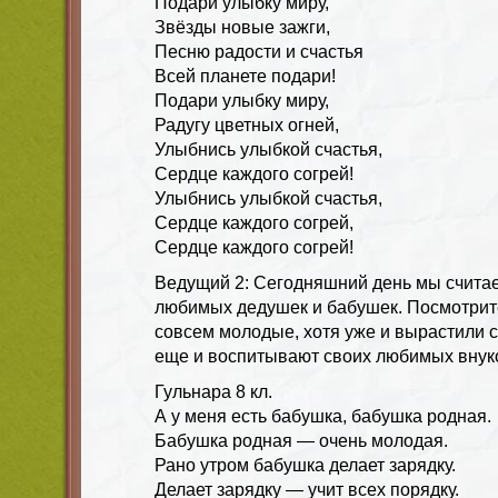
Подари улыбку миру,
Звёзды новые зажги,
Песню радости и счастья
Всей планете подари!
Подари улыбку миру,
Радугу цветных огней,
Улыбнись улыбкой счастья,
Сердце каждого согрей!
Улыбнись улыбкой счастья,
Сердце каждого согрей,
Сердце каждого согрей!
Ведущий 2
: Сегодняшний день мы счита
любимых дедушек и бабушек. Посмотрит
совсем молодые, хотя уже и вырастили с
еще и воспитывают своих любимых внук
Гульнара 8 кл.
А у меня есть бабушка, бабушка родная.
Бабушка родная — очень молодая.
Рано утром бабушка делает зарядку.
Делает зарядку — учит всех порядку.