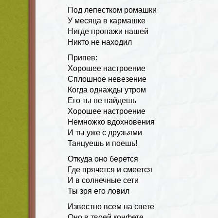
Под лепестком ромашки
У месяца в кармашке
Нигде пропажи нашей
Никто не находил
Припев:
Хорошее настроение
Сплошное невезение
Когда однажды утром
Его ты не найдешь
Хорошее настроение
Немножко вдохновения
И ты уже с друзьями
Танцуешь и поешь!
Откуда оно берется
Где прячется и смеется
И в солнечные сети
Ты зря его ловил
Известно всем на свете
Оно в твоей конфете