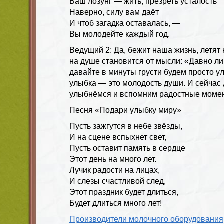
Ваш лозунг — жить, презреть усталость
Наверно, силу вам даёт
И чтоб загадка оставалась, —
Вы молодейте каждый год.
Ведущий 2
: Да, бежит наша жизнь, летят
на душе становится от мысли: «Давно 
давайте в минуты грусти будем просто у
улыбка — это молодость души. И сейчас 
улыбнёмся и вспомним радостные моме
Песня «Подари улыбку миру»
Пусть зажгутся в небе звёзды,
И на сцене вспыхнет свет,
Пусть оставит память в сердце
Этот день на много лет.
Лучик радости на лицах,
И слезы счастливой след,
Этот праздник будет длиться,
Будет длиться много лет!
Производители молочного оборудования