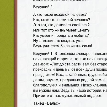
Ведущий 2.
А кто такой пожилой человек?
Кто, скажите, пожилой человек?
Это тот, кто доживает свой век?
Или тот, кто жизнь умеет ценить,
Кто умеет и прощать и любить?
Ну, а может это кладезь ума-
Ведь учителем была жизнь сама!
Ведущий 1
: В толковом словаре написа
начинающий стареть», только начинающи
девизом: «Лет до ста расти вам без старо
прекрасный день мы от всей души поздр
праздником! Вас, закалённых, трудолюб
детям, внукам, преданных родной земле.
благополучия и внимания. Низко кланяем
вы нужны нам. Ведь вы наша история, н
Примите от нас музыкальный подарок.
Танец «Вальс»