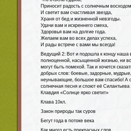
Приносит радость с солнечным восходом
И светит вам счастливая звезда,
Храня от бед и жизненной невзгоды.
Удачи вам и искреннего смеха,
Здоровья вам на долгие года.
Желаем вам во всех делах успеха,
И рады встрече с вами мы всегда!
Ведущий 2:
Вот и подошла к концу наша 
полноценной, насыщенной жизнью, ни во
могут быть помехой. Так и хочется сказа
добрых слов: боевые, задорные, мудрые
неунывающие, большое вам спасибо! А с
солнечная песня и споют её Силантьева
Клавдия «Солнце ярко светит»
Клава 10кл.
Закон природы так суров
Бегут года в потоке века
Как много есть прекрасных слов