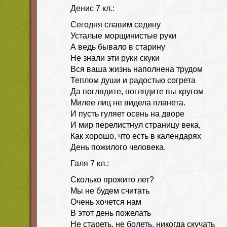
Денис 7 кл.:
Сегодня славим седину
Усталые морщинистые руки
А ведь бывало в старину
Не знали эти руки скуки
Вся ваша жизнь наполнена трудом
Теплом души и радостью согрета
Да поглядите, поглядите вы кругом
Милее лиц не видела планета.
И пусть гуляет осень на дворе
И мир перелистнул страницу века,
Как хорошо, что есть в календарях
День пожилого человека.
Галя 7 кл.:
Сколько прожито лет?
Мы не будем считать
Очень хочется нам
В этот день пожелать
Не стареть, не болеть, никогда скучать