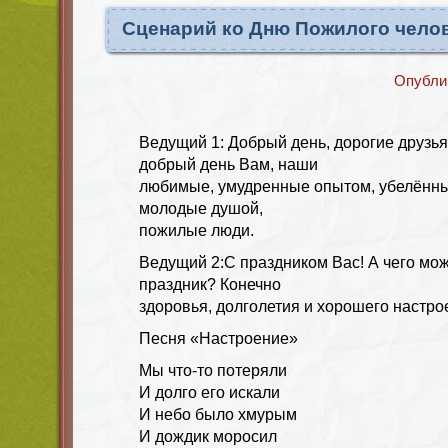
Сценарий ко Дню Пожилого челов
Опубли
Ведущий 1:
Добрый день, дорогие друзья
добрый день Вам, наши
любимые, умудренные опытом, убелённ
молодые душой,
пожилые люди.
Ведущий 2
:С праздником Вас! А чего мо
праздник? Конечно
здоровья, долголетия и хорошего настро
Песня «Настроение»
Мы что-то потеряли
И долго его искали
И небо было хмурым
И дождик моросил