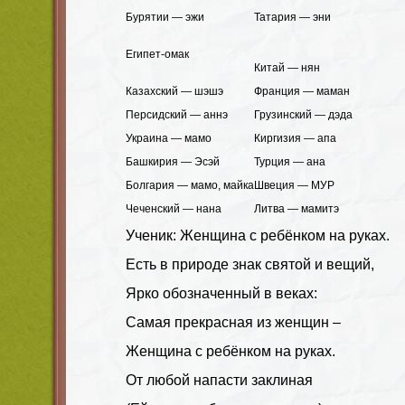
Бурятии — эжи
Татария — эни
Египет-омак
Китай — нян
Казахский — шэшэ
Франция — маман
Персидский — аннэ
Грузинский — дэда
Украина — мамо
Киргизия — апа
Башкирия — Эсэй
Турция — ана
Болгария — мамо, майка
Швеция — МУР
Чеченский — нана
Литва — мамитэ
Ученик: Женщина с ребёнком на руках.
Есть в природе знак святой и вещий,
Ярко обозначенный в веках:
Самая прекрасная из женщин –
Женщина с ребёнком на руках.
От любой напасти заклиная