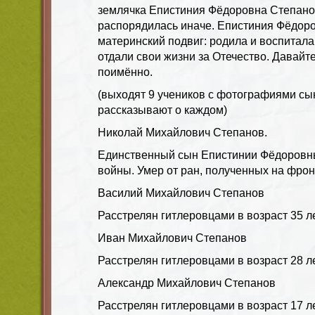
землячка
Епистиния Фёдоровна Степан
распорядилась иначе. Епистиния Фёдор
материнский подвиг: родила и воспитала
отдали свои жизни за Отечество. Давайт
поимённо.
(выходят 9 учеников с фотографиями сы
рассказывают о каждом)
Николай Михайлович Степанов
.
Единственный сын Епистинии Фёдоровн
войны. Умер от ран, полученных на фрон
Василий Михайлович Степанов
Расстрелян гитлеровцами в возраст 35 ле
Иван Михайлович Степанов
Расстрелян гитлеровцами в возраст 28 ле
Александр Михайлович Степанов
Расстрелян гитлеровцами в возраст 17 ле