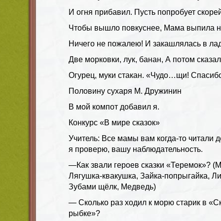
И огня прибавил. Пусть попробует скорей
Чтобы вышло повкуснее, Мама выпила 
Ничего не пожалею! И закашлялась в ла
Две морковки, лук, банан, А потом сказал
Огурец, муки стакан. «Чудо…щи! Спасибо
Половину сухаря М. Дружинин
В мой компот добавил я.
Конкурс «В мире сказок»
Учитель:
Все мамы вам когда-то читали де
я проверю, вашу наблюдательность.
—
Как звали героев сказки «Теремок»?
(
Лягушка-квакушка, Зайка-попрыгайка, Ли
Зубами щёлк, Медведь)
—
Сколько раз ходил к морю старик в «С
рыбке»?