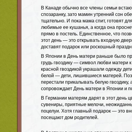
В
Канаде
обычно все члены семьи встают
спозаранку, зато мамин утренний сон об
тщательно. И пока мама спит, готовят дл
любимые ее кушанья, а когда она просне
прямо в постель. Единственное, что позв
этот день — это открывать входную дверь
доставят подарок или роскошный праздн
В
Япони
и в День матери раньше было п
грудь гвоздику — символ любви матери к
красной гвоздикой украшали одежду дети
белой — дети, лишившиеся матерей. Позж
перестали прикалывать белую гвоздику, 
сопровождает День матери в Японии и по
В
Германии
матерям дарят в этот день ц
сувениры, приятные мелочи, неожиданн
поцелуи. Хотя главный подарок — это в
посещают дом родителей.