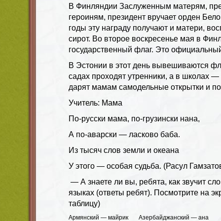
В
Финляндии
Заслуженным матерям, пре
героиням, президент вручает орден Бело
годы эту награду получают и матери, во
сирот. Во второе воскресенье мая в Фи
государственный флаг. Это официальны
В
Эстонии
в этот день вывешиваются фла
садах проходят утренники, а в школах —
дарят мамам самодельные открытки и по
Учитель: Мама
По-русски мама, по-грузински нана,
А по-аварски — ласково баба.
Из тысяч слов земли и океана
У этого — особая судьба. (Расул Гамзато
— А знаете ли вы, ребята, как звучит с
языках (ответы ребят). Посмотрите на эк
таблицу)
Армянский — майрик
Азербайджанский — ана