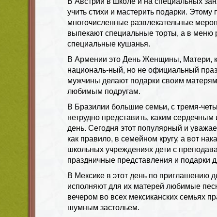
В
Австрии
в школе и на специальных зан
учить стихи и мастерить подарки. Этому
многочисленные развлекательные мероп
выпекают специальные торты, а в меню
специальные кушанья.
В
Армении
это День Женщины, Матери, к
националь-ный, но не официальный празд
мужчины делают подарки своим матерям,
любимым подругам.
В
Бразилии
большие семьи, с тремя-чет
нетрудно представить, каким сердечным 
день. Сегодня этот популярный и уважа
как правило, в семейном кругу, а вот на
школьных учреждениях дети с преподава
праздничные представления и подарки д
В
Мексик
е в этот день по приглашению 
исполняют для их матерей любимые пес
вечером во всех мексиканских семьях пр
шумным застольем.