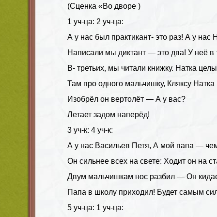
(Сценка «Во дворе )
1 уч-ца: 2 уч-ца:
А у нас был практикант- это раз! А у нас
Написали мы диктант — это два! У неё в 
В- третьих, мы читали книжку. Натка целы
Там про одного мальчишку, Кляксу Натка 
Изобрёл он вертолёт — А у вас?
Летает задом наперёд!
3 уч-к: 4 уч-к:
А у нас Васильев Петя, А мой папа — че
Он сильнее всех на свете: Ходит он на с
Двум мальчишкам нос разбил — Он кидае
Папа в школу приходил! Будет самым си
5 уч-ца: 1 уч-ца: