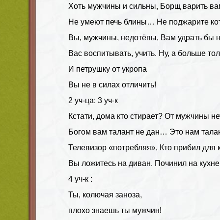
Хоть мужчины и сильны, Борщ варить ва
Не умеют печь блины… Не поджарите к
Вы, мужчины, недотёпы, Вам удрать бы н
Вас воспитывать, учить. Ну, а больше тол
И петрушку от укропа
Вы не в силах отличить!
2 уч-ца: 3 уч-к
Кстати, дома кто стирает? От мужчины не
Богом вам талант не дан… Это нам тала
Телевизор «потребляя», Кто прибил для 
Вы ложитесь на диван. Починил на кухне
4 уч-к :
Ты, колючая заноза,
плохо знаешь ты мужчин!