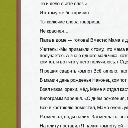
То и дело льёте слёзы
И к тому же без причин…
Ты колючие слова говоришь,
Не краснея…
Папа в доме — голова!
Вместе:
Мама в д
Учитель:
-Мы привыкли к тому, что мама в
получается. А знаю одного мальчика, ко
компот, и вот что у него получилось.
( Сц
Я решил сварить компот Всё кипело, пар
В мамин день рожденья Наконец компот 
Взял изюм, орехи, мёд, Маме я отдал ка
Килограмм варенья. «С днём рождения, 
Всё в кастрюлю поместил, Мама очень у
Размешал, воды налил, Засмеялась, вос
На плиту поставил Я налил компоту ей 