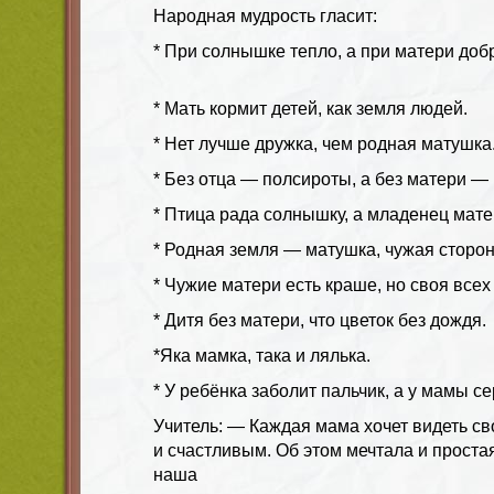
Народная мудрость гласит:
* При солнышке тепло, а при матери доб
* Мать кормит детей, как земля людей.
* Нет лучше дружка, чем родная матушка
* Без отца — полсироты, а без матери — 
* Птица рада солнышку, а младенец мате
* Родная земля — матушка, чужая сторо
* Чужие матери есть краше, но своя всех
* Дитя без матери, что цветок без дождя.
*Яка мамка, така и лялька.
* У ребёнка заболит пальчик, а у мамы се
Учитель: —
Каждая мама хочет видеть с
и счастливым. Об этом мечтала и прост
наша