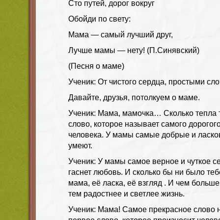
Сто путей, дорог вокруг
Обойди по свету:
Мама — самый лучший друг,
Лучше мамы — нету! (П.Синявский)
(
Песня о маме)
Ученик
: От чистого сердца, простыми сл
Давайте, друзья, потолкуем о маме.
Ученик
:
Мама, мамочка… Сколько тепла т
слово, которое называет самого дорогого
человека. У мамы самые добрые и ласков
умеют.
Ученик:
У мамы самое верное и чуткое се
гаснет любовь. И сколько бы ни было теб
мама, её ласка, её взгляд . И чем больш
тем радостнее и светлее жизнь.
Ученик:
Мама! Самое прекрасное слово 