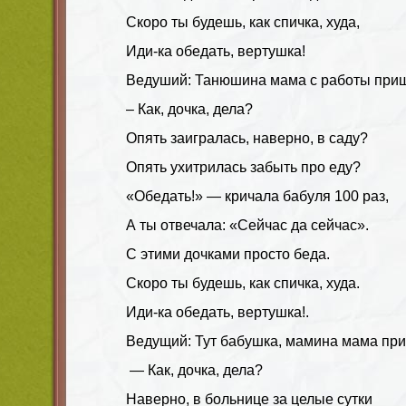
Скоро ты будешь, как спичка, худа,
Иди-ка обедать, вертушка!
Ведуший:
Танюшина мама с работы приш
– Как, дочка, дела?
Опять заигралась, наверно, в саду?
Опять ухитрилась забыть про еду?
«Обедать!» — кричала бабуля 100 раз,
А ты отвечала: «Сейчас да сейчас».
С этими дочками просто беда.
Скоро ты будешь, как спичка, худа.
Иди-ка обедать, вертушка!.
Ведущий
:
Тут бабушка, мамина мама при
— Как, дочка, дела?
Наверно, в больнице за целые сутки