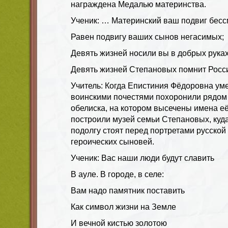
награждена Медалью материнства.
Ученик
: … Материнский ваш подвиг бесс
Равен подвигу ваших сынов негасимых;
Девять жизней носили вы в добрых рука
Девять жизней Степановых помнит Росс
Учитель:
Когда Епистиния Фёдоровна уме
воинскими почестями похоронили рядом 
обелиска, на котором высечены имена е
построили музей семьи Степановых, куд
подолгу стоят перед портретами русской
героических сыновей.
Ученик
:
Вас наши люди будут славить
В ауле. В городе, в селе:
Вам надо памятник поставить
Как символ жизни на Земле
И вечной кистью золотою