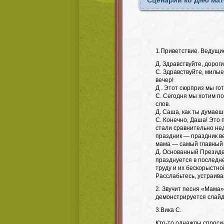
Сценарий ко Дню мат
1.Приветствие. Ведущи
Д. Здравствуйте, дороги
С. Здравствуйте, милы
вечер!
Д . Этот сюрприз мы г
С. Сегодня мы хотим по
слов.
Д. Саша, как ты думаеш
С. Конечно, Даша! Это 
стали сравнительно нед
праздник — праздник ве
мама — самый главный 
Д. Основанный Президе
празднуется в последн
труду и их бескорыстно
Расслабьтесь, устраив
2. Звучит песня «Мама
демонстрируется слайд
3.Вика С.
Кто-то однажды спроси