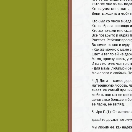
«Кто же мне жизнь под
Кто научил меня жить,
Верить, ходить и любит
Кто был со мною в беде
Кто не бросал никогда и
Кто же ночами мне сказ
Все позабыто и образ
Рассвет. Ребенок просн
Вспомнил о сне и вдруг
«Как же можно о маме 
Свет и тепло ей не дар
Мама, проснувшись, ув
И на листочке чьи-то ст
«Для мамы любимой бе
Мои слова о любви!» П
4. Д. Дети — самое доро
материнскую любовь, ла
знает: он самый лучши
любить нас так же крепк
ценить все больше и б
ее ласка, ее взгляд.
5. Ира Б.(1): От чисто
давайте друзья потолку
Мы любим ее, как надеж