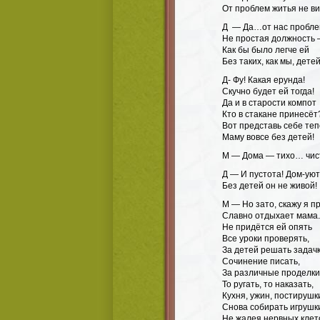
От проблем житья не ви
Д — Да…от нас пробл
Не простая должность 
Как бы было легче ей
Без таких, как мы, детей
Д- Фу! Какая ерунда!
Скучно будет ей тогда!
Да и в старости компот
Кто в стакане принесёт
Вот представь себе те
Маму вовсе без детей!
М — Дома — тихо… чис
Д — И пустота! Дом-уют
Без детей он не живой!
М — Но зато, скажу я п
Славно отдыхает мама.
Не придётся ей опять
Все уроки проверять,
За детей решать задачк
Сочинение писать,
За различные проделки
То ругать, то наказать,
Кухня, ужин, постирушк
Снова собирать игрушк
Не жалея нервных клет