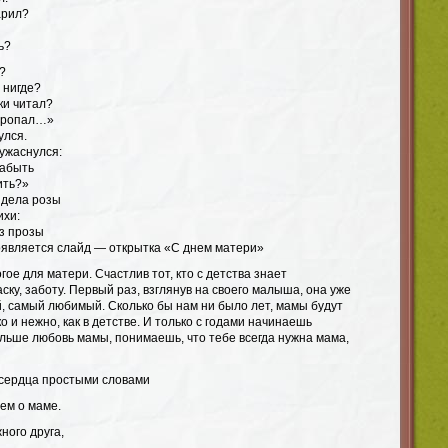
арил?
ь?
?
 нигде?
ки читал?
 пропал…»
улся.
 ужаснулся:
забыть
ить?»
идела розы
ихи:
з прозы
оявляется слайд — открытка «С днем матери»
гое для матери. Счастлив тот, кто с детства знает
ску, заботу. Первый раз, взглянув на своего малыша, она уже
й, самый любимый. Сколько бы нам ни было лет, мамы будут
о и нежно, как в детстве. И только с годами начинаешь
ольше любовь мамы, понимаешь, что тебе всегда нужна мама,
го сердца простыми словами
ем о маме.
ного друга,