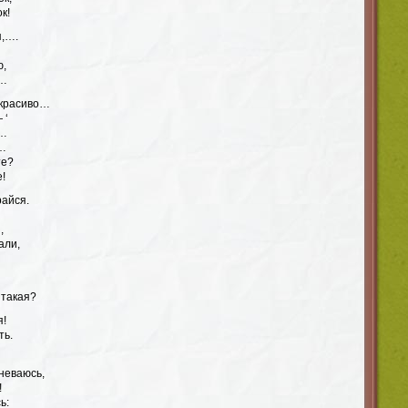
к!
я,….
ю,
!…
 красиво…
 ‘
й…
й…
те?
е!
райся.
,
али,
 такая?
я!
ть.
мневаюсь,
!
ь: