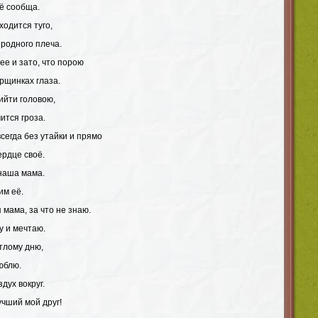
сё сообща.
ходится туго,
родного плеча.
ее и зато, что порою
рщинках глаза.
ийти головою,
ится гроза.
 всегда без утайки и прямо
ердце своё.
 наша мама.
им её.
 мама, за что не знаю.
у и мечтаю.
тлому дню,
люблю.
здух вокруг.
чший мой друг!