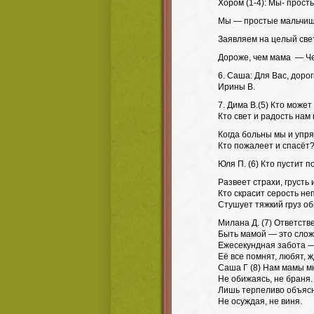
Хором (1-4): Мы- прост
Мы — простые мальчи
Заявляем на целый све
Дороже, чем мама — Че
6. Саша: Для Вас, доро
Ирины В.
7. Дима В.(5) Кто може
Кто свет и радость нам 
Когда больны мы и упр
Кто пожалеет и спасёт?
Юля П. (6) Кто пустит п
Развеет страхи, грусть 
Кто скрасит серость не
Стушует тяжкий груз об
Милана Д. (7) Ответств
Быть мамой — это слож
Ежесекундная забота 
Её все помнят, любят, ж
Саша Г (8) Нам мамы м
Не обижаясь, не браня.
Лишь терпеливо объяс
Не осуждая, не виня.