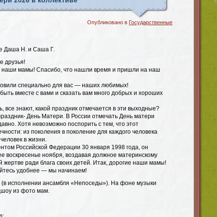
ери 2026 в коллективе
Опубликовано в
Государственные
е Даша Н. и Саша Г.
е друзья!
е наши мамы! Спасибо, что нашли время и пришли на наш
отовили специально для вас — наших любимых!
быть вместе с вами и сказать вам много добрых и хороших
ь, все знают, какой праздник отмечается в эти выходные?
праздник- День Матери. В России отмечать День матери
авно. Хотя невозможно поспорить с тем, что этот
чности: из поколения в поколение для каждого человека
человек в жизни.
нтом Российской Федерации 30 января 1998 года, он
ее воскресенье ноября, воздавая должное материнскому
й жертве ради блага своих детей. Итак, дорогие наши мамы!
айтесь удобнее — мы начинаем!
» (в исполнении ансамбля «Непоседы»). На фоне музыки
шоу из фото мам.
л: