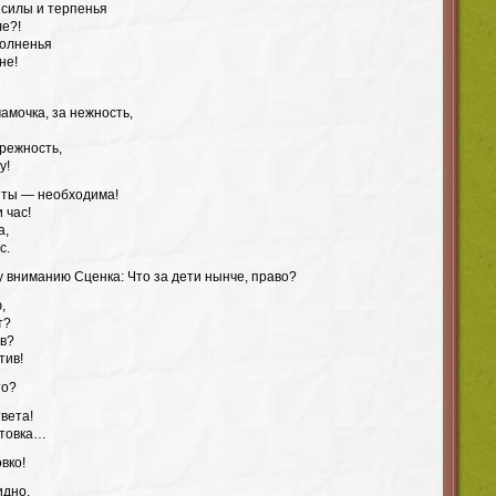
о силы и терпенья
ле?!
волненья
не!
мамочка, за нежность,
режность,
у!
, ты — необходима!
 час!
а,
с.
у вниманию Сценка: Что за дети нынче, право?
,
т?
ив?
тив!
то?
вета!
отовка…
вко!
идно,