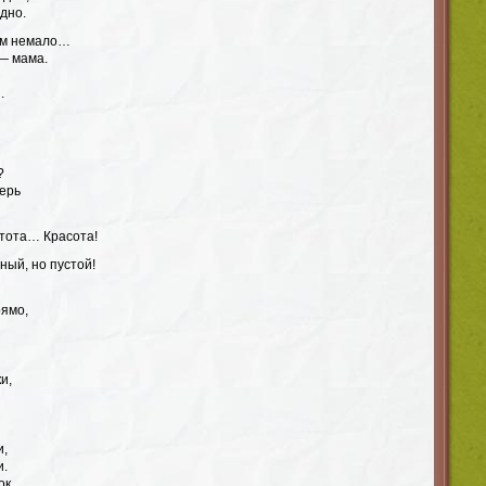
дно.
ем немало…
— мама.
.
?
перь
тота… Красота!
ный, но пустой!
рямо,
и,
и,
и.
ок,