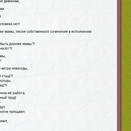
ые девчонки,
шки
т
ловека нет!
гие мамы, песня собственного сочинения в исполнении
т быть дороже мамы?!
несёт?!
ямы,
!
о ветру невзгоды,
и стыд?!
погоды,
ид?!
енна её работа,
ный труд!
—
дут.
ногое прощают,
няют,