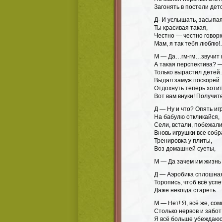
Загонять в постели дето
Д- И услышать, засыпа
Ты красивая такая,
Честно — честно говор
Мам, я так тебя люблю
М — Да…гм-гм…звучит
А такая перспектива? —
Только вырастил дете
Выдал замуж поскоре
Отдохнуть теперь хоти
Вот вам внуки! Получит
Д — Ну и что? Опять иг
На бабулю откликайся,
Сели, встали, побежали
Вновь игрушки все собр
Тренировка у плиты,
Воз домашней суеты,
М — Да зачем им жизнь
Д — Аэробика сплошна
Торопись, чтоб всё успе
Даже некогда стареть
М — Нет! Я, всё же, со
Столько нервов и забот
Я всё больше убеждаюс