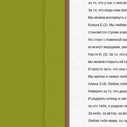
за то, что у нас с нею в
За то, что когда нам при
Мы можем всплакнуть у 
Ксюша Б.(2): Мы любим 
становятся строже в мо
Но стоит с повинной пр
исчезнут морщинки, умч
Настя И. (3): За то, что
мы можем открыть ей с
И просто зато, что она
Мы крепко и нежно люб
Алина З.(4): Люблю тебя
Наверно за то, что дыш
И радуюсь солнцу и све
за это тебя, я родная 
За небо, за ветер, за во
Люблю тебя мама, ты лу