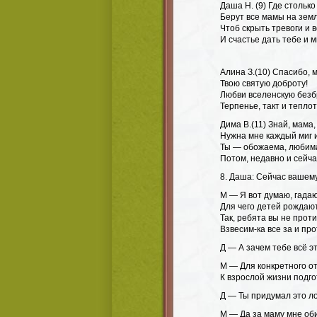
Даша Н. (9) Где стольк
Берут все мамы на зем
Чтоб скрыть тревоги и 
И счастье дать тебе и м
Алина З.(10) Спасибо, 
Твою святую доброту!
Любви вселенскую безб
Терпенье, такт и теплот
Дима В.(11) Знай, мама
Нужна мне каждый миг и
Ты — обожаема, любим
Потом, недавно и сейча
8. Даша: Сейчас вашем
М — Я вот думаю, гадаю
Для чего детей рождаю
Так, ребята вы не прот
Взвесим-ка все за и про
Д — А зачем тебе всё э
М — Для конкретного от
К взрослой жизни подг
Д — Ты придумал это ло
М — Да за маму мне об