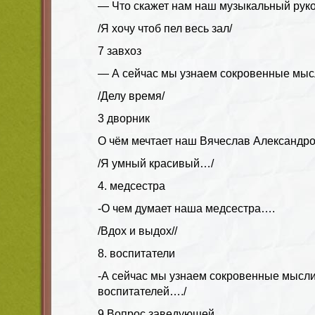
— Что скажет нам наш музыкальный руко
/Я хочу чтоб пел весь зал/
7 завхоз
— А сейчас мы узнаем сокровенные мыс
/Делу время/
3 дворник
О чём мечтает наш Вячеслав Александр
/Я умный красивый…/
4. медсестра
-О чем думает наша медсестра….
/Вдох и выдох//
8. воспитатели
-А сейчас мы узнаем сокровенные мысл
воспитателей…./
9.Вопрос заведующей.