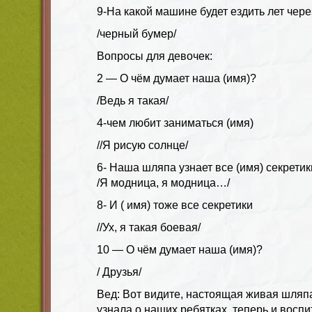
9-На какой машине будет ездить лет чере
/черный бумер/
Вопросы для девочек:
2 — О чём думает наша (имя)?
/Ведь я такая/
4-чем любит заниматься (имя)
//Я рисую солнце/
6- Наша шляпа узнает все (имя) секретик
/Я модница, я модница…/
8- И ( имя) тоже все секретики
//Ух, я такая боевая/
10 — О чём думает наша (имя)?
/ Друзья/
Вед: Вот видите, настоящая живая шляп
узнала о наших ребятках, теперь и воспи