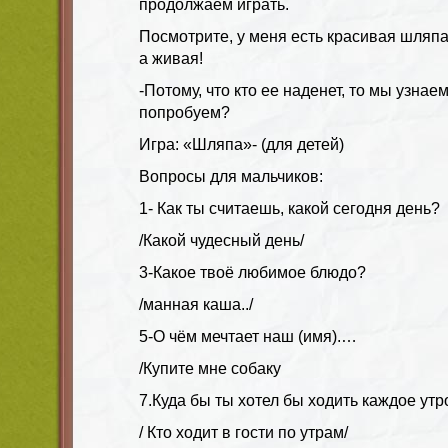
продолжаем играть.
Посмотрите, у меня есть красивая шляпа
а живая!
-Потому, что кто ее наденет, то мы узнае
попробуем?
Игра: «Шляпа»- (для детей)
Вопросы для мальчиков:
1- Как ты считаешь, какой сегодня день?
/Какой чудесный день/
3-Какое твоё любимое блюдо?
/манная каша../
5-О чём мечтает наш (имя).…
/Купите мне собаку
7.Куда бы ты хотел бы ходить каждое утр
/ Кто ходит в гости по утрам/