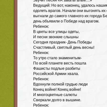
Звучит песня «А закаты алые…»
Ведущий: Но вот, наконец, удалось наш
одолеть врагов. Начали они выгонять их
выгнали до самого главного их города Б
день объявили о Победе над врагом.
Ребенок:
В цветы все улицы одеты,
И песни звонкие слышны
Сегодня праздник- День Победы
Счастливый, светлый день весны!
Ребенок:
То утро стало знаменитым-
По всей планете весть пошла
Фашисты подлые разбиты
Российской Армии хвала.
Ребенок:
Вдохнули полной грудью люди
Конец войне! Конец войне!
И многоцветные салюты
Сверкали долго в вышине.
Ребенок: