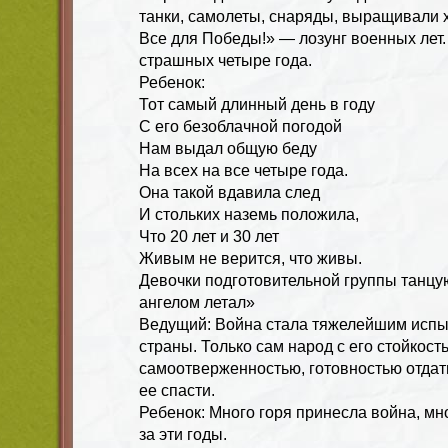
танки, самолеты, снаряды, выращивали х
Все для Победы!» — лозунг военных лет.
страшных четыре года.
Ребенок:
Тот самый длинный день в году
С его безоблачной погодой
Нам выдал общую беду
На всех на все четыре года.
Она такой вдавила след
И стольких наземь положила,
Что 20 лет и 30 лет
Живым не верится, что живы.
Девочки подготовительной группы танцу
ангелом летал»
Ведущий: Война стала тяжелейшим исп
страны. Только сам народ с его стойкост
самоотверженностью, готовностью отдать
ее спасти.
Ребенок: Много горя принесла война, мн
за эти годы.