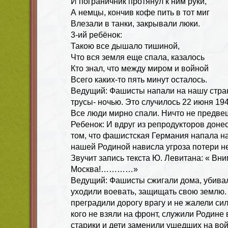
И пограничник протянул к ним руки,
А немцы, кончив кофе пить в тот миг
Влезали в танки, закрывали люки.
3-ий ребёнок:
Такою все дышало тишиной,
Что вся земля еще спала, казалось
Кто знал, что между миром и войной
Всего каких-то пять минут осталось.
Ведущий: Фашисты напали на нашу стран
трусы- ночью. Это случилось 22 июня 194
Все люди мирно спали. Ничто не предве
Ребенок: И вдруг из репродукторов доне
том, что фашистская Германия напала на
нашей Родиной нависла угроза потери н
Звучит запись текста Ю. Левитана: « Вн
Москва!…………»
Ведущий: Фашисты сжигали дома, убива
уходили воевать, защищать свою землю
преградили дорогу врагу и не жалели сил
кого не взяли на фронт, служили Родине
старики и дети заменили ушедших на во