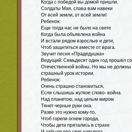
Когда с победой вы домой пришли.
Солдаты Мая, слава вам навеки
От всей земли, от всей земли!
Ребенок:
Еще тогда нас не было на свете
Когда была объявлена война
И встали рядом взрослые и дети,
Чтоб защититься вместе от врага.
Звучит песня «Прадедушка»
Ведущий: Семьдесят один год прошёл со
Отечественной войны. Но мы не должны 
страшный урок истории.
Ребенок:
Очень страшно становиться,
Если слышишь жуткое слово- война.
Над планетою, над целым миром
Тянет черные руки она.
Разве это нужно кому-то,
Чтоб горели огнем города,
Чтобы дети прятались в страхе
И забыли про свет навсегда.