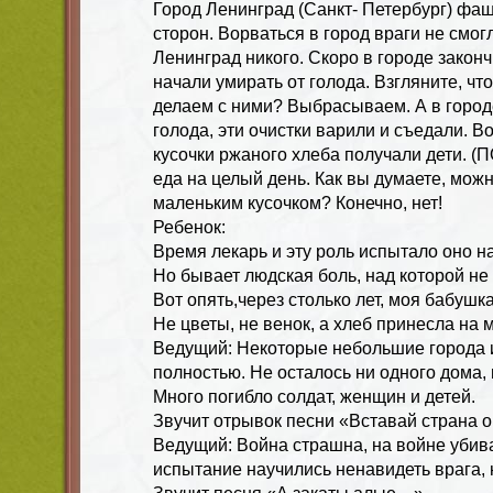
Город Ленинград (Санкт- Петербург) фа
сторон. Ворваться в город враги не смогл
Ленинград никого. Скоро в городе закон
начали умирать от голода. Взгляните, чт
делаем с ними? Выбрасываем. А в горо
голода, эти очистки варили и съедали. В
кусочки ржаного хлеба получали дети. (П
еда на целый день. Как вы думаете, мож
маленьким кусочком? Конечно, нет!
Ребенок:
Время лекарь и эту роль испытало оно н
Но бывает людская боль, над которой не
Вот опять,через столько лет, моя бабуш
Не цветы, не венок, а хлеб принесла на м
Ведущий: Некоторые небольшие города 
полностью. Не осталось ни одного дома, 
Много погибло солдат, женщин и детей.
Звучит отрывок песни «Вставай страна 
Ведущий: Война страшна, на войне убив
испытание научились ненавидеть врага, 