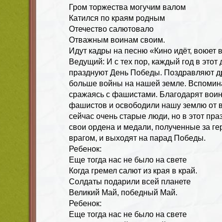
Гром торжества могучим валом
Катился по краям родным
Отечество салютовало
Отважным воинам своим.
Идут кадры на песню «Кино идёт, воюет 
Ведущий: И с тех пор, каждый год в этот
празднуют День Победы. Поздравляют дру
больше войны на нашей земле. Вспоминаю
сражаясь с фашистами. Благодарят воин
фашистов и освободили нашу землю от в
сейчас очень старые люди, но в этот пр
свои ордена и медали, полученные за ге
врагом, и выходят на парад Победы.
Ребенок:
Еще тогда нас не было на свете
Когда гремел салют из края в край.
Солдаты подарили всей планете
Великий Май, победный Май.
Ребенок:
Еще тогда нас не было на свете