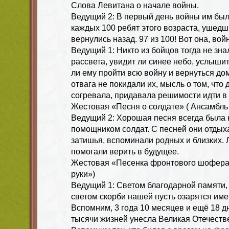
Слова Левитана о начале войны.
Ведущий 2: В первый день войны им было
каждых 100 ребят этого возраста, ушедш
вернулись назад. 97 из 100! Вот она, вой
Ведущий 1: Никто из бойцов тогда не зна
рассвета, увидит ли синее небо, услышит
ли ему пройти всю войну и вернуться до
отвага не покидали их, мысль о том, что 
согревала, придавала решимости идти в 
Жестовая «Песня о солдате» ( Ансамбл
Ведущий 2: Хорошая песня всегда была
помощником солдат. С песней они отдых
затишья, вспоминали родных и близких.
помогали верить в будущее.
Жестовая «Песенка фронтового шофера
руки»)
Ведущий 1: Светом благодарной памяти,
светом скорби нашей пусть озарятся им
Вспомним, 3 года 10 месяцев и ещё 18 д
тысячи жизней унесла Великая Отечеств