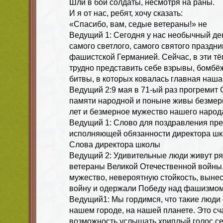
Шли в бой солдаты, несмотря на раны.
И я от нас, ребят, хочу сказать:
«Спасибо, вам, седые ветераны!» не
Ведущий 1: Сегодня у нас необычный ден
самого светлого, самого святого праздн
фашистской Германией. Сейчас, в эти тё
трудно представить себе взрывы, бомбё
битвы, в которых ковалась главная наш
Ведущий 2:9 мая в 71-ый раз прогремит
памяти народной и поныне живы безмер
лет и безмерное мужество нашего народ
Ведущий 1: Слово для поздравления пр
исполняющей обязанности директора ш
Слова директора школы
Ведущий 2: Удивительные люди живут ря
ветераны Великой Отечественной войны
мужество, невероятную стойкость, вынес
войну и одержали Победу над фашизмом
Ведущий1: Мы гордимся, что такие люди 
нашем городе, на нашей планете. Это сч
возможность услышать хриплый голос се