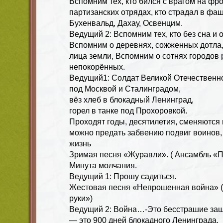
Вспомним тех, кто бился с врагом на фро
партизанских отрядах, кто страдал в фа
Бухенвальд, Дахау, Освенцим.
Ведущий 2: Вспомним тех, кто без сна и 
Вспомним о деревнях, сожженных дотла, 
лица земли, Вспомним о сотнях городов
непокорённых.
Ведущий1: Солдат Великой Отечественно
под Москвой и Сталинградом,
вёз хлеб в блокадный Ленинград,
горел в танке под Прохоровкой.
Проходят годы, десятилетия, сменяются 
можно предать забвению подвиг воинов
жизнь
Зримая песня «Журавли». ( Ансамбль «
Минута молчания.
Ведущий 1: Прошу садиться.
Жестовая песня «Непрошенная война» 
руки»)
Ведущий 2: Война…-Это бесстрашие защ
— это 900 дней блокадного Ленинграда,