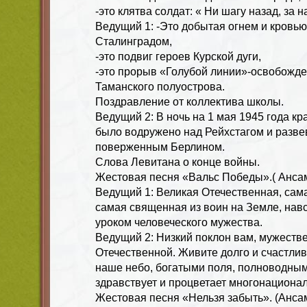
-это клятва солдат: « Ни шагу назад, за 
Ведущий 1: -Это добытая огнем и кровью
Сталинградом,
-это подвиг героев Курской дуги,
-это прорыв «Голубой линии»-освобожд
Таманского полуострова.
Поздравление от коллектива школы.
Ведущий 2: В ночь на 1 мая 1945 года к
было водружено над Рейхстагом и разве
поверженным Берлином.
Слова Левитана о конце войны.
Жестовая песня «Вальс Победы».( Анса
Ведущий 1: Великая Отечественная, сам
самая священная из воин на Земле, навс
уроком человеческого мужества.
Ведущий 2: Низкий поклон вам, мужеств
Отечественной. Живите долго и счастлив
наше небо, богатыми поля, полноводным
здравствует и процветает многонациона
Жестовая песня «Нельзя забыть». (Анс