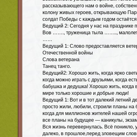
рассказывающего нам о войне, собствен
колону живых героев, открывающую Пар
солдат Победы с каждым годом остаётся
Ведущий 2: Сегодня у нас на празднике 
Вов ……., труженица тыла …….., малолет
……
Ведущий 1: Слово предоставляется вете
Отечественной войны
Слова ветерана
Танец танго.
Ведущий2: Хорошо жить, когда ярко свет
когда можно играть с друзьями, когда ест
бабушка и дедушка! Хорошо жить, когда в
мире только хорошие и добрые люди!
Ведущий 1: Вот и в тот далекий летний 
просто жили, любили, строили планы на 
когда для миллионов жителей нашей огр
все планы на будущее — каникулы, экз
Вся жизнь перевернулась. Всё поникло, 
далеко, в прошлое,перед зловещим сло