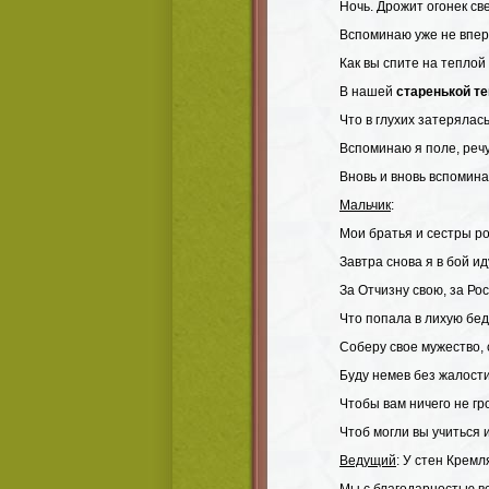
Ночь. Дрожит огонек св
Вспоминаю уже не впер
Как вы спите на теплой
В нашей
старенькой т
Что в глухих затерялась
Вспоминаю я поле, реч
Вновь и вновь вспомина
Мальчик
:
Мои братья и сестры р
Завтра снова я в бой ид
За Отчизну свою, за Ро
Что попала в лихую бед
Соберу свое мужество, 
Буду немев без жалости
Чтобы вам ничего не гр
Чтоб могли вы учиться и
Ведущий
: У стен Кремл