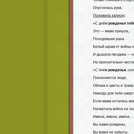
Только глянешь и к горл
Опустилась рука,
Положила записку
:
«С днём
рожденья теб
Это — мама пришла,
Поседевшая рана
Белый шрам от войны н
И дышала гвоздика — 
На пронзительно чисто
«С днём
рожденья
, со
Поклоняются люди,
Облака и цветы и трава
Никогда для тебя смерт
Если мама осталась жи
Начертала война на тр
Имена, имена, имена…
Вы навек рождены,
Вы вовек не забыты,