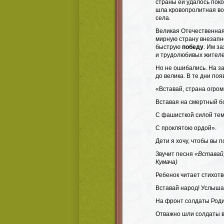
страны ей удалось поко
шла кровопролитная во
села.
Великая Отечественная
мирную страну внезапн
быструю
победу
. Им з
и трудолюбивых жителе
Но не ошибались. На з
до велика. В те дни по
«Вставай, страна огром
Вставая на смертный б
С фашисткой силой тем
С проклятою ордой».
Дети я хочу, чтобы вы 
Звучит песня
«Вставай
Кумача)
Ребенок читает стихот
Вставай народ! Услыша
На фронт солдаты Род
Отважно шли солдаты в