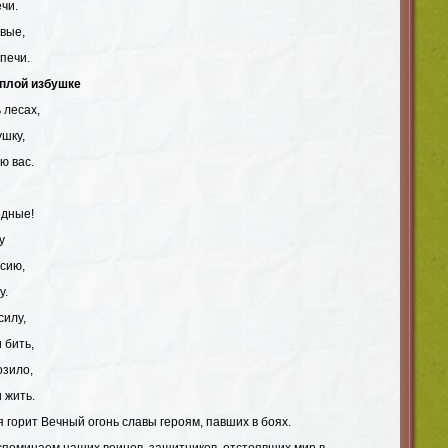
ечи.
вые,
 печи.
еплой избушке
 лесах,
ушку,
ю вас.
одные!
у
ссию,
у.
силу,
 бить,
озило,
 жить.
я горит Вечный огонь славы героям, павших в боях.