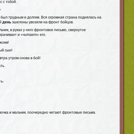
с с тобой.
»
был трудным и долгим. Вся огромная страна поднялась на
ый
день
эшелоны увозили на фронт бойцов.
льчик, в руках у него фронтовое письмо, свернутое
ворачивает и
«читает»
его.
ксим!
ый сын!
втра утром-снова в бой!
ть.
ть-
вочка и мальчик. поочередно читают фронтовые письма.