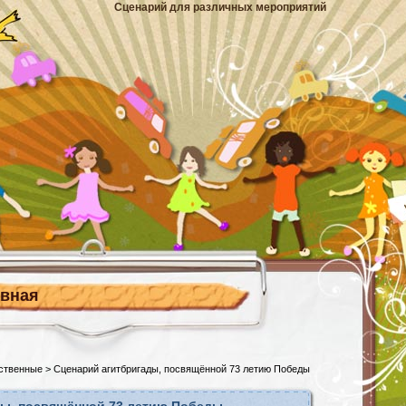
Сценарий для различных мероприятий
авная
ственные
> Сценарий агитбригады, посвящённой 73 летию Победы