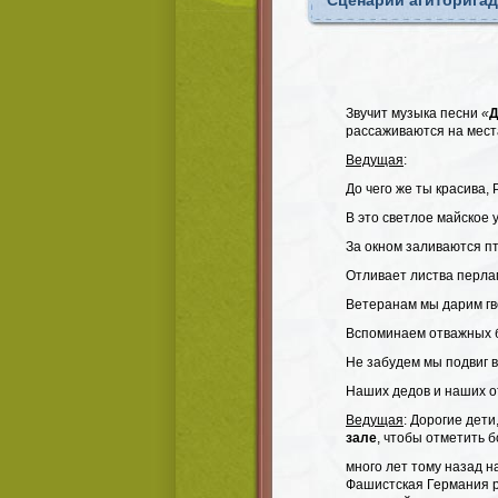
Сценарий агитбрига
Звучит музыка песни
«
Д
рассаживаются на мест
Ведущая
:
До чего же ты красива, 
В это светлое майское 
За окном заливаются п
Отливает листва перла
Ветеранам мы дарим гв
Вспоминаем отважных 
Не забудем мы подвиг в
Наших дедов и наших о
Ведущая
: Дорогие дети
зале
, чтобы отметить
много лет тому назад 
Фашистская Германия р