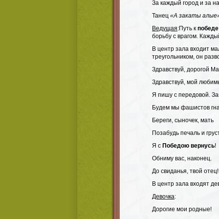
За каждый город и за на
Танец
«А закаты алые
Ведущая
:Путь к
победе
борьбу с врагом. Кажд
В центр зала входит ма
треугольником, он раз
Здравствуй, дорогой Ма
Здравствуй, мой любим
Я пишу с передовой. За
Будем мы фашистов гна
Береги, сыночек, мать
Позабудь печаль и грус
Я с
Победою вернусь
!
Обниму вас, наконец.
До свиданья, твой отец!
В центр зала входят де
Девочка
:
Дорогие мои родные!