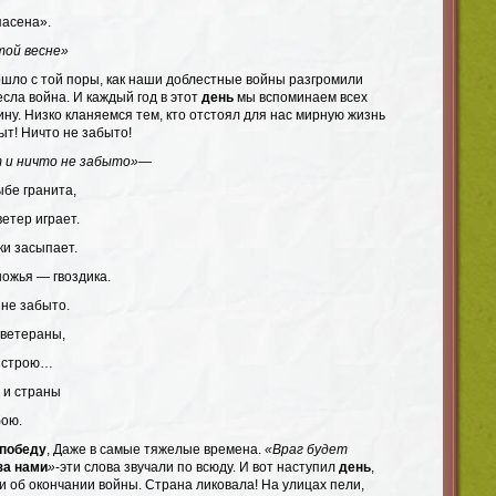
пасена».
той весне»
рошло с той поры, как наши доблестные войны разгромили
есла война. И каждый год в этот
день
мы вспоминаем всех
ину. Низко кланяемся тем, кто отстоял для нас мирную жизнь
ыт! Ничто не забыто!
 и ничто не забыто»
—
ыбе гранита,
етер играет.
ки засыпает.
ножья — гвоздика.
 не забыто.
 ветераны,
в строю…
 и страны
бою.
победу
, Даже в самые тяжелые времена.
«Враг будет
за нами
»
-эти слова звучали по всюду. И вот наступил
день
,
и об окончании войны. Страна ликовала! На улицах пели,