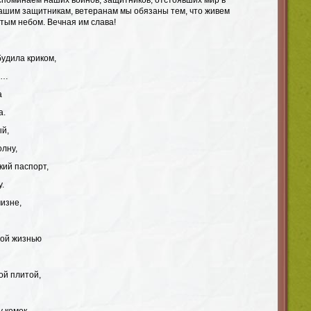
споминаем наших воинов, защитников, отстоявших мир в
нашим защитникам, ветеранам мы обязаны тем, что живем
тым небом. Вечная им слава!
будила криком,
а…
а
а.
ый,
олну,
кий паспорт,
у.
изне,
ной жизнью
ой плитой,