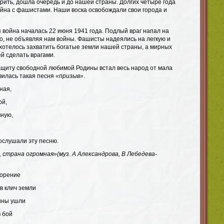
рить, дошла очередь и до нашей страны. Долгих четыре года
йна с фашистами. Наши воска освобождали свои города и
 война началась 22 июня 1941 года. Подлый враг напал на
о, не объявляя нам войны. Фашисты надеялись на легкую и
ахотелось захватить богатые земли нашей страны, а мирных
й сделать врагами.
ащиту свободной любимой Родины встал весь народ от мала
явилась такая песня
«призыв»
.
ная,
ой,
ную,
послушали эту песню.
, страна огромная»
(муз. А Александрова, В Лебедева-
ворение
в клич земли
ины ушли
 бой