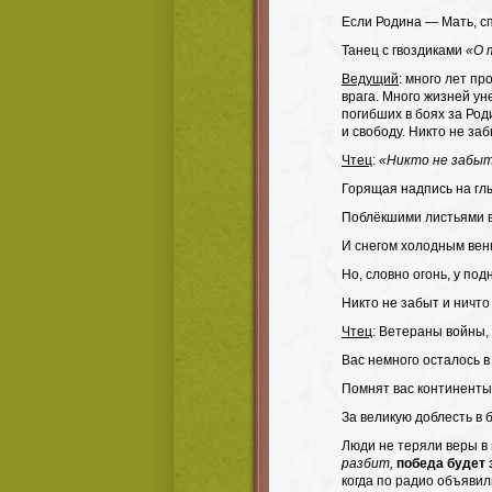
Если Родина — Мать, с
Танец с гвоздиками
«О 
Ведущий
: много лет п
врага. Много жизней ун
погибших в боях за Род
и свободу. Никто не заб
Чтец
:
«Никто не забыт
Горящая надпись на гл
Поблёкшими листьями в
И снегом холодным вен
Но, словно огонь, у под
Никто не забыт и ничто
Чтец
: Ветераны войны,
Вас немного осталось 
Помнят вас континенты
За великую доблесть в 
Люди не теряли веры в
разбит,
победа будет 
когда по радио объявил