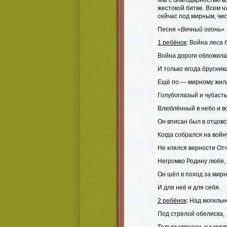
Мы с благодарностью в
жестокой битве. Всем 
сейчас под мирным, чис
Песня
«Вечный огонь»
1 ребёнок
: Война леса 
Война дороги обложил
И только ягода брусник
Ещё по — мирному жил
Голубоглазый и чубаст
Влюблённый в небо и в
Он вписан был в отцовс
Когда собрался на войн
Не клялся верности Отч
Негромко Родину любя,
Он шёл в поход за мир
И для неё и для себя.
2 ребёнок
: Над могильн
Под стрелой обелиска,