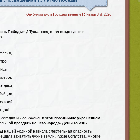
ды, посвящённой 73 летию Победы
Опубликовано в
Государственные
| Январь 3rd, 2026
ень Победы
»
Д Тухманова, в зал входят дети и
а.
Россия,
утро!
тицы,
мутром.
оздики,
бойцов,
еликий,
тцов!
, сегодня мы собрались в этом
празднично украшенном
 большой
праздник нашего народа- День Победы
.
над нашей Родиной нависла смертельная опасность.
ешила захватить чужие земли, чужие богатства. Многие