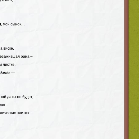
у комок, —
я
, мой сынок…
а виске,
незажившая рана –
м листке.
лдат!»
—
.
ной даты не будет,
ва»
агических плитах