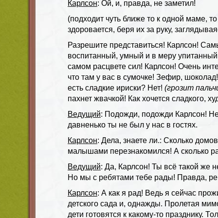
Карлсон
: Ой, и, правда, не заметил!
(подходит чуть ближе то к одной маме, то 
здоровается, беря их за руку, заглядывая
Разрешите представиться! Карлсон! Сам
воспитанный, умный и в меру упитанный
самом расцвете сил! Карлсон! Очень инт
что там у вас в сумочке! Зефир, шоколад! 
есть сладкие ириски? Нет!
(грозит пальч
пахнет жвачкой! Как хочется сладкого, ху
Ведущий
: Подожди, подожди Карлсон! Не
давненько ты не был у нас в гостях.
Карлсон
: Дела, знаете ли.: Сколько домо
малышами перезнакомился! А сколько ра
Ведущий
: Да, Карлсон! Ты всё такой же 
Но мы с ребятами тебе рады! Правда, ре
Карлсон
: А как я рад! Ведь я сейчас пр
детского сада и, однажды. Пролетая мимо
дети готовятся к какому-то празднику. Тол