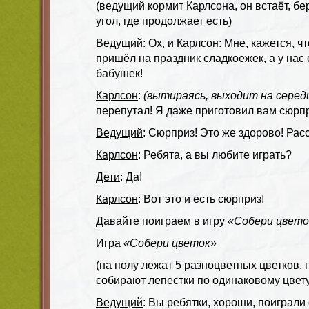
(ведущий кормит Карлсона, он встаёт, бер
угол, где продолжает есть)
Ведущий
: Ох, и
Карлсон
: Мне, кажется, ч
пришёл на праздник сладкоежек, а у нас
бабушек!
Карлсон
:
(вытираясь, выходит на серед
перепутал! Я даже приготовил вам сюрпр
Ведущий
: Сюрприз! Это же здорово! Рас
Карлсон
: Ребята, а вы любите играть?
Дети
: Да!
Карлсон
: Вот это и есть сюрприз!
Давайте поиграем в игру
«Собери цвето
Игра
«Собери цветок»
(на полу лежат 5 разноцветных цветков, 
собирают лепестки по одинаковому цвету
Ведущий
: Вы ребятки, хороши, поиграли