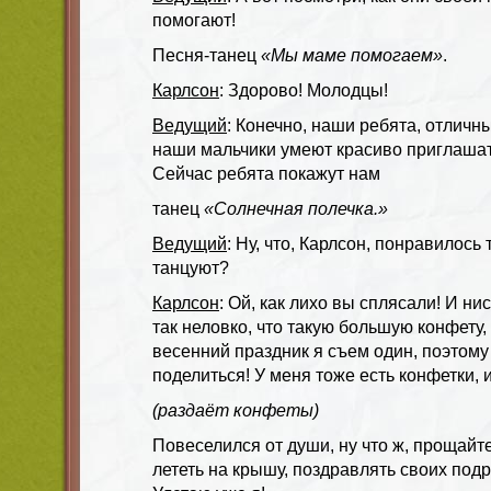
помогают!
Песня-танец
«Мы маме помогаем»
.
Карлсон
: Здорово! Молодцы!
Ведущий
: Конечно, наши ребята, отлич
наши мальчики умеют красиво приглашат
Сейчас ребята покажут нам
танец
«Солнечная полечка.»
Ведущий
: Ну, что, Карлсон, понравилось
танцуют?
Карлсон
: Ой, как лихо вы сплясали! И ни
так неловко, что такую большую конфету,
весенний праздник я съем один, поэтому 
поделиться! У меня тоже есть конфетки, и
(раздаёт конфеты)
Повеселился от души, ну что ж, прощай
лететь на крышу, поздравлять своих подру