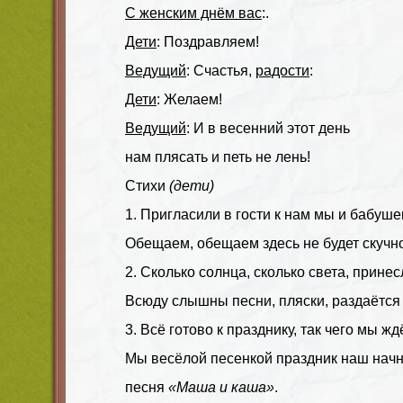
С женским днём вас
:.
Дети
: Поздравляем!
Ведущий
: Счастья,
радости
:
Дети
: Желаем!
Ведущий
: И в весенний этот день
нам плясать и петь не лень!
Стихи
(дети)
1. Пригласили в гости к нам мы и бабушек
Обещаем, обещаем здесь не будет скучн
2. Сколько солнца, сколько света, принес
Всюду слышны песни, пляски, раздаётся 
3. Всё готово к празднику, так чего мы жд
Мы весёлой песенкой праздник наш начн
песня
«Маша и каша»
.