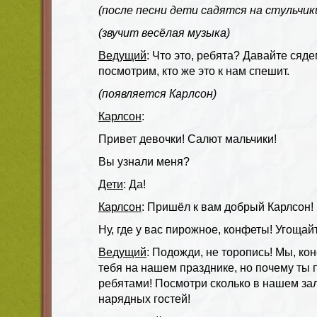
(после песни дети садятся на стульчик
(звучит весёлая музыка)
Ведущий
: Что это, ребята? Давайте сяде
посмотрим, кто же это к нам спешит.
(появляется Карлсон)
Карлсон
:
Привет девочки! Салют мальчики!
Вы узнали меня?
Дети
: Да!
Карлсон
: Пришёл к вам добрый Карлсон! 
Ну, где у вас пирожное, конфеты! Угощай
Ведущий
: Подожди, не торопись! Мы, ко
тебя на нашем празднике, но почему ты 
ребятами! Посмотри сколько в нашем зал
нарядных гостей!