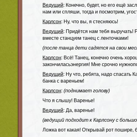
Ведущий
: Конечно, будет, но его ещё за
нам или спляши, тогда и посмотрим, угост
Карлсон
: Ну, что вы, я стесняюсь!
Ведущий
: Придётся нам тебя выручать! 
вместе станцуем танец с ленточками!
(после танца дети садятся на свои мес
Карлсон
: Всё! Танец, конечно очень хоро
закончиласьэнергия! Мне срочно нужноп
Ведущий
: Ну что, ребята, надо спасать 
банка с вареньем!
Карлсон
:
(поднимает голову)
Что я слышу! Варенье!
Ведущий
: Да, варенье!
(ведущий подходит к Карлсону с большо
Ложка вот какая! Открывай рот пошире, б