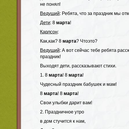
не понял!
Ведущий
: Ребята, что за праздник мы о
Дети
: 8
марта
!
Карлсон
:
Как,как? 8
марта
? Чтоэто?
Ведущий
: А вот сейчас тебе ребята расск
праздник!
Выходят дети, рассказывают стихи.
1. 8
марта
! 8
марта
!
Чудесный праздник бабушек и мам!
8
марта
! 8
марта
!
Свои улыбки дарит вам!
2. Праздничное утро
в дом стучится к нам,