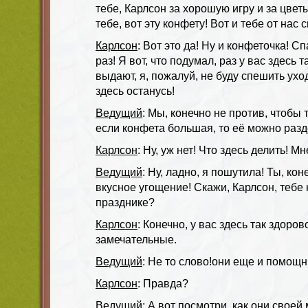
тебе, Карлсон за хорошую игру и за цветы
тебе, вот эту конфету! Вот и тебе от нас 
Карлсон
: Вот это да! Ну и конфеточка! С
раз! Я вот, что подумал, раз у вас здесь
выдают, я, пожалуй, не буду спешить уход
здесь останусь!
Ведущий
: Мы, конечно не против, чтобы 
если конфета большая, то её можно разд
Карлсон
: Ну, уж нет! Что здесь делить! М
Ведущий
: Ну, ладно, я пошутила! Ты, кон
вкусное угощение! Скажи, Карлсон, тебе
празднике?
Карлсон
: Конечно, у вас здесь так здоров
замечательные.
Ведущий
: Не то слово!они еще и помощ
Карлсон
: Правда?
Ведущий
: А вот посмотри, как они свое