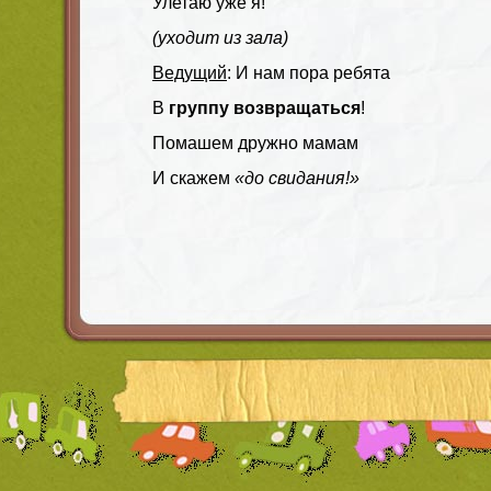
Улетаю уже я!
(уходит из зала)
Ведущий
: И нам пора ребята
В
группу возвращаться
!
Помашем дружно мамам
И скажем
«до свидания!»