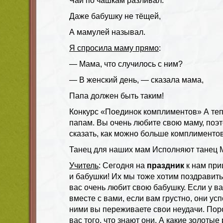
Чай по чашкам разливал.
Даже бабушку не тёщей,
А мамулей называл.
Я спросила маму прямо
:
— Мама, что случилось с ним?
— В женский день, — сказала мама,
Папа должен быть таким!
Конкурс «Поединок комплиментов» А теп
папам. Вы очень любите свою маму, поэ
сказать, как можно больше комплименто
Танец для наших мам Исполняют танец
Учитель
: Сегодня на
праздник
к нам при
и бабушки! Их мы тоже хотим поздравить!
вас очень любит свою бабушку. Если у ва
вместе с вами, если вам грустно, они усп
ними вы переживаете свои неудачи. Пор
вас того, что знают они. А какие золотые 