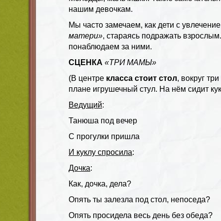
нашим девочкам.
Мы часто замечаем, как дети с увлечени
матери»
, стараясь подражать взрослым
понаблюдаем за ними.
СЦЕНКА
«ТРИ МАМЫ»
(В центре
класса стоит стол
, вокруг тр
плане игрушечный стул. На нём сидит кук
Ведущий
:
Танюша под вечер
С прогулки пришла
И куклу спросила
:
Дочка
:
Как, дочка, дела?
Опять ты залезла под стол, непоседа?
Опять просидела весь день без обеда?