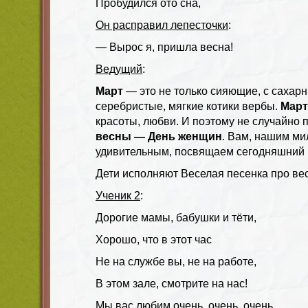
Пробудился ото сна,
Он расправил лепесточки
:
— Вырос я, пришла весна!
Ведущий
:
Март
— это не только сияющие, с сахар
серебристые, мягкие котики вербы.
Март
красоты, любви. И поэтому не случайно
весны — День женщин
. Вам, нашим ми
удивительным, посвящаем сегодняшний 
Дети исполняют Веселая песенка про ве
Ученик 2
:
Дорогие мамы, бабушки и тёти,
Хорошо, что в этот час
Не на службе вы, не на работе,
В этом зале, смотрите на нас!
Мы вас любим очень, очень, очень,