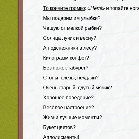
То кричите громко
:
«Нет!»
и топайте ног
Мы подарим им улыбки?
Чешую от мелкой рыбки?
Солнца лучик и весну?
А подснежники в лесу?
Килограмм конфет?
Без ножек табурет?
Стоны, слёзы, неудачи?
Очень старый, сдутый мячик?
Хорошее поведение?
Весёлое настроение?
Жизни лучшие моменты?
Букет цветов?
Аплодисменты!