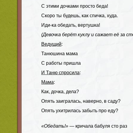
С этими дочками просто беда!
Скоро ты будешь, как спичка, худа.
Иди-ка обедать, вертушка!
(Девочка берёт куклу и сажает её за ст
Ведущий
:
Танюшина мама
С работы пришла
И Таню спросила
:
Мама
:
Как, дочка, дела?
Опять заигралась, наверно, в саду?
Опять ухитрилась забыть про еду?
«Обедать!»
— кричала бабуля сто раз