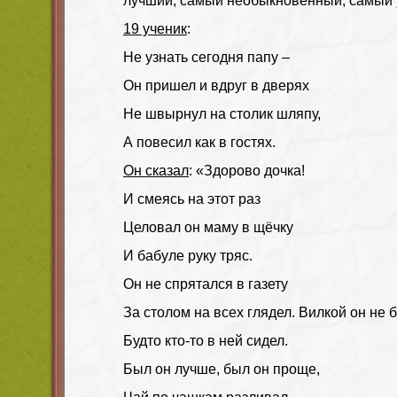
лучший, самый необыкновенный, самый 
19 ученик
:
Не узнать сегодня папу –
Он пришел и вдруг в дверях
Не швырнул на столик шляпу,
А повесил как в гостях.
Он сказал
: «Здорово дочка!
И смеясь на этот раз
Целовал он маму в щёчку
И бабуле руку тряс.
Он не спрятался в газету
За столом на всех глядел. Вилкой он не б
Будто кто-то в ней сидел.
Был он лучше, был он проще,