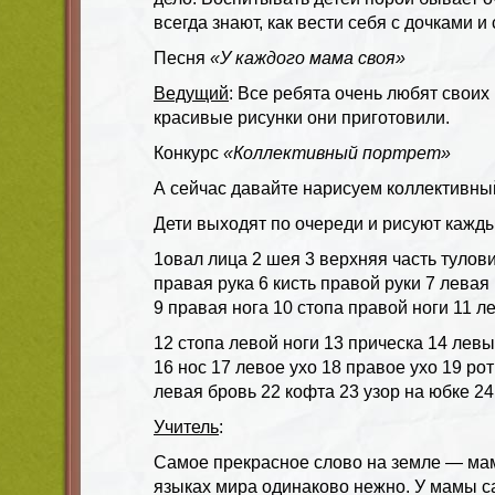
всегда знают, как вести себя с дочками и
Песня
«У каждого мама своя»
Ведущий
: Все ребята очень любят своих
красивые рисунки они приготовили.
Конкурс
«Коллективный портрет»
А сейчас давайте нарисуем коллективны
Дети выходят по очереди и рисуют кажды
1овал лица 2 шея 3 верхняя часть туло
правая рука 6 кисть правой руки 7 левая 
9 правая нога 10 стопа правой ноги 11 л
12 стопа левой ноги 13 прическа 14 левы
16 нос 17 левое ухо 18 правое ухо 19 ро
левая бровь 22 кофта 23 узор на юбке 24
Учитель
:
Самое прекрасное слово на земле — мам
языках мира одинаково нежно. У мамы 