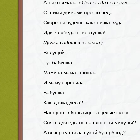
А ты отвечала
:
«Сейчас да сейчас!»
С этими дочками просто беда.
Скоро ты будешь, как спичка, худа.
Иди-ка обедать, вертушка!
(Дочка садится за стол.)
Ведущий
:
Тут бабушка,
Мамина мама, пришла
И маму спросила
:
Бабушка
:
Как, дочка, дела?
Наверно, в больнице за целые сутки
Опять для еды не нашлось ни минутки?
А вечером съела сухой бутерброд?