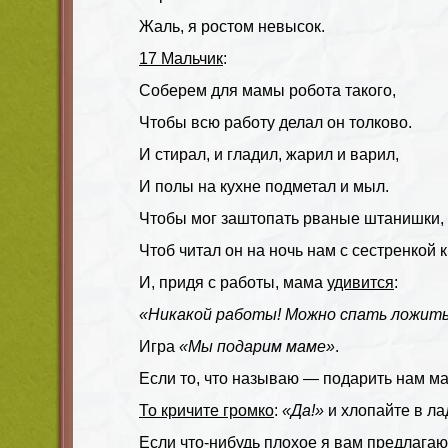
Жаль, я ростом невысок.
17 Мальчик
:
Соберем для мамы робота такого,
Чтобы всю работу делал он толково.
И стирал, и гладил, жарил и варил,
И полы на кухне подметал и мыл.
Чтобы мог заштопать рваные штанишки,
Чтоб читал он на ночь нам с сестренкой 
И, придя с работы, мама
удивится
:
«Никакой работы! Можно спать ложить
Игра
«Мы подарим маме»
.
Если то, что называю — подарить нам 
То кричите громко
:
«Да!»
и хлопайте в ла
Если что-нибудь плохое я вам предлагаю