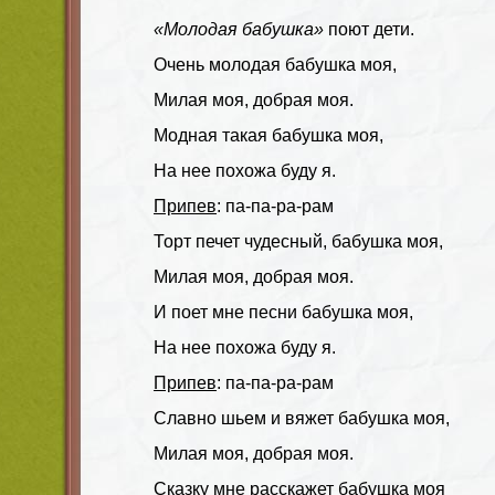
«Молодая бабушка»
поют дети.
Очень молодая бабушка моя,
Милая моя, добрая моя.
Модная такая бабушка моя,
На нее похожа буду я.
Припев
: па-па-ра-рам
Торт печет чудесный, бабушка моя,
Милая моя, добрая моя.
И поет мне песни бабушка моя,
На нее похожа буду я.
Припев
: па-па-ра-рам
Славно шьем и вяжет бабушка моя,
Милая моя, добрая моя.
Сказку мне расскажет бабушка моя