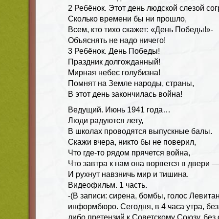
2 Ребёнок. Этот день людской слезой сог
Сколько времени бы ни прошло,
Всем, кто тихо скажет: «День Победы!»-
Объяснять не надо ничего!
3 Ребёнок. День Победы!
Праздник долгожданный!
Мирная небес голубизна!
Помнят на Земле народы, страны,
В этот день закончилась война!
Ведущий. Июнь 1941 года…
Люди радуются лету,
В школах проводятся выпускные балы.
Скажи вчера, никто бы не поверил,
Что где-то рядом прячется война,
Что завтра к нам она ворвется в двери 
И рухнут навзничь мир и тишина.
Видеофильм. 1 часть.
-(В записи: сирена, бомбы, голос Левитан
информбюро. Сегодня, в 4 часа утра, бе
либо претензий к Советскому Союзу, бе