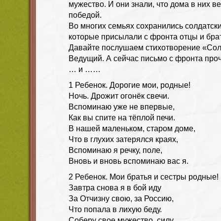
мужество. И они знали, что дома в них ве
победой.
Во многих семьях сохранились солдатски
которые присылали с фронта отцы и бра
Давайте послушаем стихотворение «Сол
Ведущий. А сейчас письмо с фронта прочи
… и ……
1 Ребенок. Дорогие мои, родные!
Ночь. Дрожит огонёк свечи.
Вспоминаю уже не впервые,
Как вы спите на тёплой печи.
В нашей маленьком, старом доме,
Что в глухих затерялся краях,
Вспоминаю я речку, поле,
Вновь и вновь вспоминаю вас я.
2 Ребенок. Мои братья и сестры родные!
Завтра снова я в бой иду
За Отчизну свою, за Россию,
Что попала в лихую беду.
Соберу свое мужество, силу,