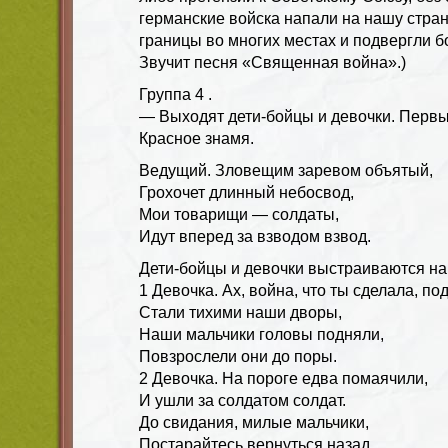
германские войска напали на нашу стран
границы во многих местах и подвергли 
Звучит песня «Священная война».)
Группа 4 .
— Выходят дети-бойцы и девочки. Первы
Красное знамя.
Ведущий. Зловещим заревом объятый,
Грохочет длинный небосвод,
Мои товарищи — солдаты,
Идут вперед за взводом взвод.
Дети-бойцы и девочки выстраиваются на
1 Девочка. Ах, война, что ты сделала, по
Стали тихими наши дворы,
Наши мальчики головы подняли,
Повзрослели они до поры.
2 Девочка. На пороге едва помаячили,
И ушли за солдатом солдат.
До свидания, милые мальчики,
Постарайтесь вернуться назад.