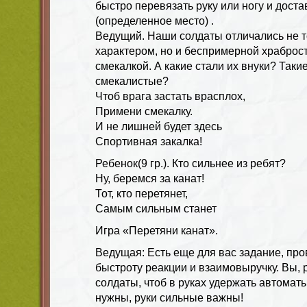
быстро перевязать руку или ногу и доста
(определенное место) .
Ведущий. Наши солдаты отличались не т
характером, но и беспримерной храброс
смекалкой. А какие стали их внуки? Таки
смекалистые?
Чтоб врага застать врасплох,
Примени смекалку.
И не лишней будет здесь
Спортивная закалка!
Ребенок(9 гр.). Кто сильнее из ребят?
Ну, беремся за канат!
Тот, кто перетянет,
Самым сильным станет
Игра «Перетяни канат».
Ведущая: Есть еще для вас задание, пр
быстроту реакции и взаимовыручку. Вы, 
солдаты, чтоб в руках удержать автома
нужны, руки сильные важны!