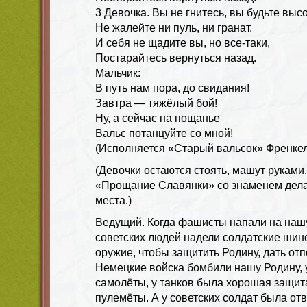
3 Девочка. Вы не гнитесь, вы будьте выс
Не жалейте ни пуль, ни гранат.
И себя не щадите вы, но все-таки,
Постарайтесь вернуться назад.
Мальчик:
В путь нам пора, до свидания!
Завтра — тяжёлый бой!
Ну, а сейчас на пощанье
Вальс потанцуйте со мной!
(Исполняется «Старый вальсок» Френкел
(Девочки остаются стоять, машут руками
«Прощание Славянки» со знаменем делаю
места.)
Ведущий. Когда фашисты напали на наш
советских людей надели солдатские шине
оружие, чтобы защитить Родину, дать от
Немецкие войска бомбили нашу Родину, 
самолёты, у танков была хорошая защита
пулемёты. А у советских солдат была отва