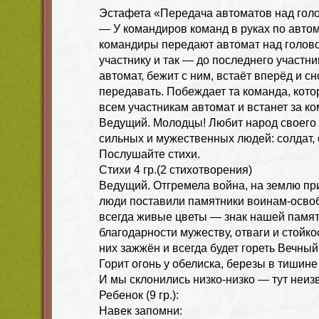
Эстафета «Передача автоматов над гол
— У командиров команд в руках по автом
командиры передают автомат над голо
участнику и так — до последнего участни
автомат, бежит с ним, встаёт вперёд и с
передавать. Побеждает та команда, кото
всем участникам автомат и встанет за 
Ведущий. Молодцы! Любит народ своего 
сильных и мужественных людей: солдат,
Послушайте стихи.
Стихи 4 гр.(2 стихотворения)
Ведущий. Отгремела война, на землю п
люди поставили памятники воинам-освоб
всегда живые цветы — знак нашей памя
благодарности мужеству, отваги и стойко
них зажжён и всегда будет гореть Вечный
Горит огонь у обелиска, березы в тишине 
И мы склонились низко-низко — тут неиз
Ребенок (9 гр.):
Навек запомни: