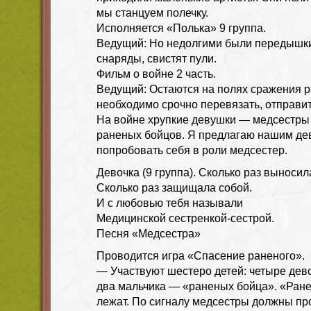
мы станцуем полечку.
Исполняется «Полька» 9 группа.
Ведущий: Но недолгими были передышки
снаряды, свистят пули.
Фильм о войне 2 часть.
Ведущий: Остаются на полях сражения р
необходимо срочно перевязать, отправит
На войне хрупкие девушки — медсестры
раненых бойцов. Я предлагаю нашим де
попробовать себя в роли медсестер.
Девочка (9 группа). Сколько раз выносила
Сколько раз защищала собой.
И с любовью тебя называли
Медицинской сестренкой-сестрой.
Песня «Медсестра»
Проводится игра «Спасение раненого».
— Участвуют шестеро детей: четыре дев
два мальчика — «раненых бойца». «Ране
лежат. По сигналу медсестры должны про