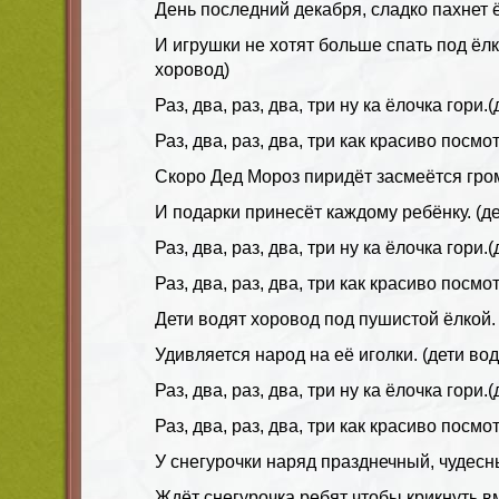
День последний декабря, сладко пахнет 
И игрушки не хотят больше спать под ёлк
хоровод)
Раз, два, раз, два, три ну ка ёлочка гори.
Раз, два, раз, два, три как красиво посмо
Скоро Дед Мороз пиридёт засмеётся гро
И подарки принесёт каждому ребёнку. (д
Раз, два, раз, два, три ну ка ёлочка гори.
Раз, два, раз, два, три как красиво посмо
Дети водят хоровод под пушистой ёлкой.
Удивляется народ на её иголки. (дети во
Раз, два, раз, два, три ну ка ёлочка гори.
Раз, два, раз, два, три как красиво посмо
У снегурочки наряд празднечный, чудесн
Ждёт снегурочка ребят чтобы крикнуть вм