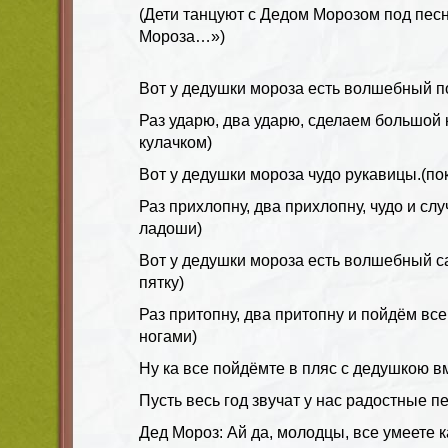
(Дети танцуют с Дедом Морозом под пес
Мороза…»)
Вот у дедушки мороза есть волшебный п
Раз ударю, два ударю, сделаем большой к
кулачком)
Вот у дедушки мороза чудо рукавицы.(п
Раз прихлопну, два прихлопну, чудо и сл
ладоши)
Вот у дедушки мороза есть волшебный с
пятку)
Раз притопну, два притопну и пойдём все
ногами)
Ну ка все пойдёмте в пляс с дедушкою вм
Пусть весь год звучат у нас радостные п
Дед Мороз: Ай да, молодцы, все умеете к