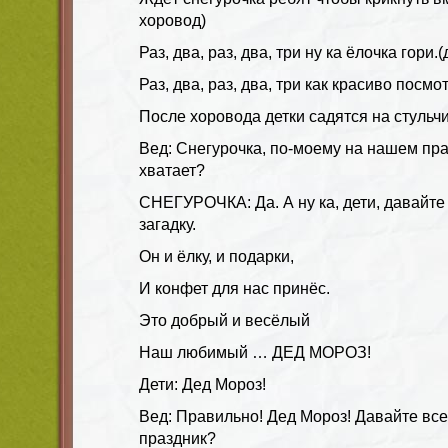
хоровод)
Раз, два, раз, два, три ну ка ёлочка гори.
Раз, два, раз, два, три как красиво посмо
После хоровода детки садятся на стульчи
Вед: Снегурочка, по-моему на нашем пра
хватает?
СНЕГУРОЧКА: Да. А ну ка, дети, давайте
загадку.
Он и ёлку, и подарки,
И конфет для нас принёс.
Это добрый и весёлый
Наш любимый … ДЕД МОРОЗ!
Дети: Дед Мороз!
Вед: Правильно! Дед Мороз! Давайте все
праздник?