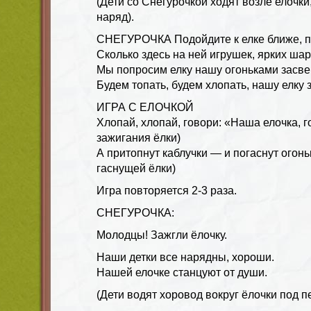
(Дети со Снегурочкой ходят возле елочк
наряд).
СНЕГУРОЧКА Подойдите к елке ближе, п
Сколько здесь на ней игрушек, ярких шар
Мы попросим елку нашу огоньками засве
Будем топать, будем хлопать, нашу елку 
ИГРА С ЕЛОЧКОЙ
Хлопай, хлопай, говори: «Наша елочка, г
зажигания ёлки)
А притопнут каблучки — и погаснут огонь
гаснущей ёлки)
Игра повторяется 2-3 раза.
СНЕГУРОЧКА:
Молодцы! Зажгли ёлочку.
Наши детки все нарядны, хороши.
Нашей елочке станцуют от души.
(Дети водят хоровод вокруг ёлочки под п