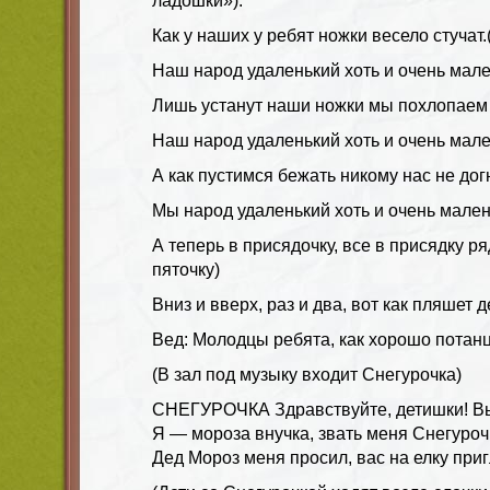
ладошки»).
Как у наших у ребят ножки весело стучат
Наш народ удаленький хоть и очень мале
Лишь устанут наши ножки мы похлопаем 
Наш народ удаленький хоть и очень мале
А как пустимся бежать никому нас не дог
Мы народ удаленький хоть и очень мален
А теперь в присядочку, все в присядку р
пяточку)
Вниз и вверх, раз и два, вот как пляшет 
Вед: Молодцы ребята, как хорошо потан
(В зал под музыку входит Снегурочка)
СНЕГУРОЧКА Здравствуйте, детишки! В
Я — мороза внучка, звать меня Снегуроч
Дед Мороз меня просил, вас на елку приг