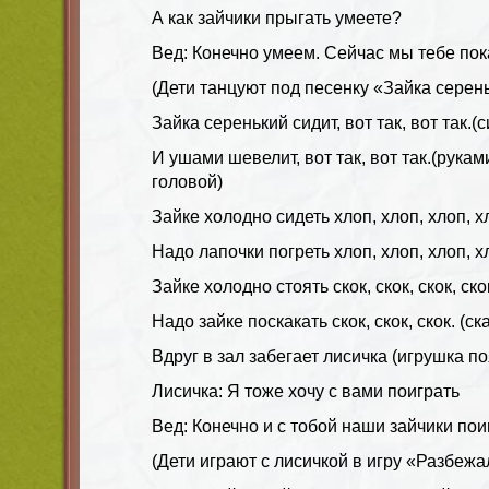
А как зайчики прыгать умеете?
Вед: Конечно умеем. Сейчас мы тебе по
(Дети танцуют под песенку «Зайка серен
Зайка серенький сидит, вот так, вот так.(
И ушами шевелит, вот так, вот так.(рука
головой)
Зайке холодно сидеть хлоп, хлоп, хлоп, х
Надо лапочки погреть хлоп, хлоп, хлоп, х
Зайке холодно стоять скок, скок, скок, скок
Надо зайке поскакать скок, скок, скок. (ск
Вдруг в зал забегает лисичка (игрушка п
Лисичка: Я тоже хочу с вами поиграть
Вед: Конечно и с тобой наши зайчики пои
(Дети играют с лисичкой в игру «Разбежа