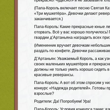
прекрасно! Чудесно!» и не забывайте хл
(Папа-Король включает песню Святая К
«Три мушкетёра». Девочки делают ревер
заканчивается.)
Папа-Король: Какие прекрасные юные лед
оторвать. Всё у вас хорошо получилось!
гвардии д’Артаньяна наградить всех при
(Именинник вручает девочкам небольши
раздать по конфете. Девочки рассаживаю
Д’Артаньян: Уважаемый Король, а как уз
своих маленьких мушкетёров и прекрасн
должны не только уметь хорошо сидеть в
красивые реверансы.
Папа-Король: А вот об этом спросим у н
конкурс «Надежда родителей». Готовы пр
взрослые?
Родители: Да! Попробуем! Ура!
Папа-Король: Условия конкурса такие: в