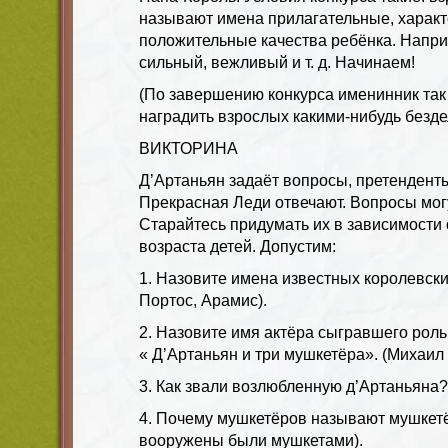
называют имена прилагательные, харак
положительные качества ребёнка. Наприм
сильный, вежливый и т. д. Начинаем!
(По завершению конкурса именинник так 
наградить взрослых какими-нибудь безд
ВИКТОРИНА
Д’Артаньян задаёт вопросы, претендент
Прекрасная Леди отвечают. Вопросы мог
Старайтесь придумать их в зависимости 
возраста детей. Допустим:
1. Назовите имена известных королевски
Портос, Арамис).
2. Назовите имя актёра сыгравшего рол
« Д’Артаньян и три мушкетёра». (Михаил
3. Как звали возлюбленную д’Артаньяна?
4. Почему мушкетёров называют мушкет
вооружены были мушкетами).