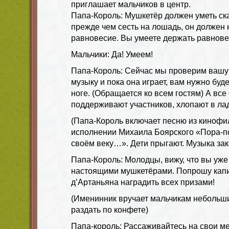
приглашает мальчиков в центр.
Папа-Король: Мушкетёр должен уметь ск
прежде чем сесть на лошадь, он должен 
равновесие. Вы умеете держать равнов
Мальчики: Да! Умеем!
Папа-Король: Сейчас мы проверим вашу 
музыку и пока она играет, вам нужно буд
ноге. (Обращается ко всем гостям) А все
поддерживают участников, хлопают в ла
(Папа-Король включает песню из кинофи
исполнении Михаила Боярского «Пора-п
своём веку…». Дети прыгают. Музыка зак
Папа-Король: Молодцы, вижу, что вы уже
настоящими мушкетёрами. Попрошу капи
д’Артаньяна наградить всех призами!
(Именинник вручает мальчикам небольш
раздать по конфете)
Папа-король: Рассаживайтесь на свои ме