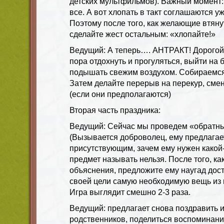
детских мультфильмов). Важный момент: 
все. А вот хлопать в такт соглашаются у
Поэтому после того, как желающие втяну
сделайте жест остальным: «хлопайте!»
Ведущий: А теперь…. АНТРАКТ! Дорогой
пора отдохнуть и прогуляться, выйти на б
подышать свежим воздухом. Собираемся 
Затем делайте перерыв на перекур, смен
(если они предполагаются)
Вторая часть праздника:
Ведущий: Сейчас мы проведем «обратны
(Вызывается доброволец, ему предлагае
присутствующим, зачем ему нужен какой
предмет называть нельзя. После того, к
объяснения, предложите ему наугад дос
своей цели самую необходимую вещь из
Игра выглядит смешно 2-3 раза.
Ведущий: предлагает снова поздравить 
родственников, поделиться воспоминаниям