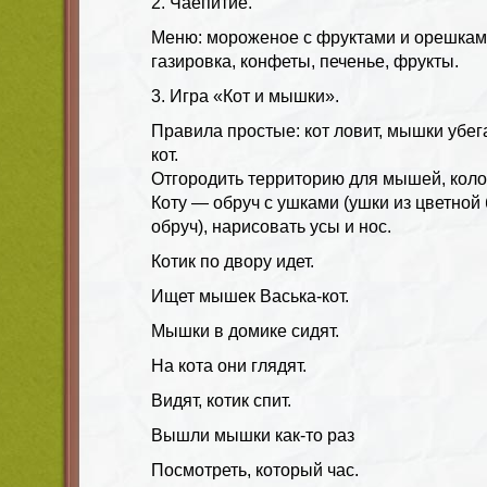
2. Чаепитие.
Меню: мороженое с фруктами и орешкам
газировка, конфеты, печенье, фрукты.
3. Игра «Кот и мышки».
Правила простые: кот ловит, мышки убега
кот.
Отгородить территорию для мышей, колок
Коту — обруч с ушками (ушки из цветной
обруч), нарисовать усы и нос.
Котик по двору идет.
Ищет мышек Васька-кот.
Мышки в домике сидят.
На кота они глядят.
Видят, котик спит.
Вышли мышки как-то раз
Посмотреть, который час.