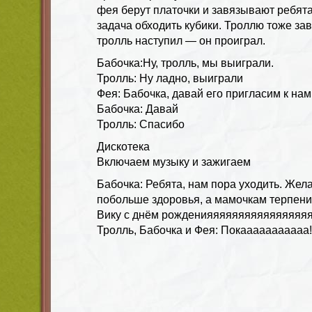
фея берут платочки и завязывают ребята
задача обходить кубики. Троллю тоже за
тролль наступил — он проиграл.
Бабочка:Ну, тролль, мы выиграли.
Тролль: Ну ладно, выиграли
Фея: Бабочка, давай его пригласим к нам
Бабочка: Давай
Тролль: Спасибо
Дискотека
Включаем музыку и зажигаем
Бабочка: Ребята, нам пора уходить. Жел
побольше здоровья, а мамочкам терпени
Вику с днём рожденияяяяяяяяяяяяяяяя
Тролль, Бабочка и Фея: Покааааааааааа!!!!