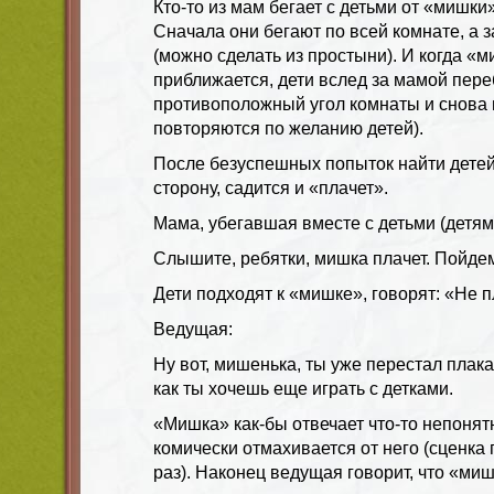
Кто-то из мам бегает с детьми от «мишки»
Сначала они бегают по всей комнате, а 
(можно сделать из простыни). И когда «м
приближается, дети вслед за мамой пере
противоположный угол комнаты и снова пр
повторяются по желанию детей).
После безуспешных попыток найти детей
сторону, садится и «плачет».
Мама, убегавшая вместе с детьми (детям
Слышите, ребятки, мишка плачет. Пойдем
Дети подходят к «мишке», говорят: «Не п
Ведущая:
Ну вот, мишенька, ты уже перестал плака
как ты хочешь еще играть с детками.
«Мишка» как-бы отвечает что-то непонят
комически отмахивается от него (сценка
раз). Наконец ведущая говорит, что «миш