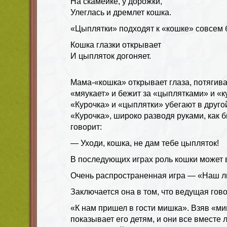
На скамейке, у дорожки,
Улеглась и дремлет кошка.
«Цыплятки» подходят к «кошке» совсем б
Кошка глазки открывает
И цыпляток догоняет.
Мама-«кошка» открывает глаза, потягива
«мяукает» и бежит за «цыплятками» и «к
«Курочка» и «цыплятки» убегают в друго
«Курочка», широко разводя руками, как
говорит:
— Уходи, кошка, не дам тебе цыпляток!
В последующих играх роль кошки может 
Очень распространенная игра — «Наш 
Заключается она в том, что ведущая гово
«К нам пришел в гости мишка». Взяв «ми
показывает его детям, и они все вместе