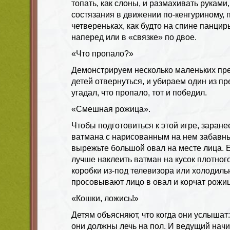
топать, как слоны, и размахивать руками
состязания в движении по-кенгуриному, 
четвереньках, как будто на спине панцир
наперед или в «связке» по двое.
«Что пропало?»
Демонстрируем несколько маленьких пр
детей отвернуться, и убираем один из п
угадал, что пропало, тот и победил.
«Смешная рожица».
Чтобы подготовиться к этой игре, заране
ватмана с нарисованным на нем забавн
вырежьте большой овал на месте лица. Е
лучше наклеить ватман на кусок плотного
коробки из-под телевизора или холодиль
просовывают лицо в овал и корчат рожи
«Кошки, ложись!»
Детям объясняют, что когда они услышат
они должны лечь на пол. И ведущий начи