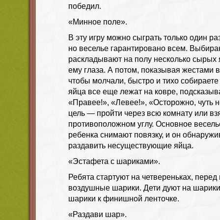
победил.
«Минное поле».
В эту игру можно сыграть только один ра
но веселье гарантировано всем. Выбира
раскладывают на полу несколько сырых 
ему глаза. А потом, показывая жестами 
чтобы молчали, быстро и тихо собираете 
яйца все еще лежат на ковре, подсказы
«Правее!», «Левее!», «Осторожно, чуть н
цель — пройти через всю комнату или вз
противоположном углу. Основное веселье
ребенка снимают повязку, и он обнаружив
раздавить несуществующие яйца.
«Эстафета с шариками».
Ребята стартуют на четвереньках, перед
воздушные шарики. Дети дуют на шарики
шарики к финишной ленточке.
«Раздави шар».