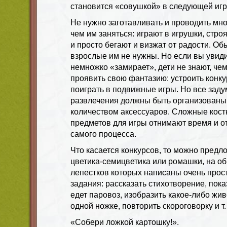
становится «совушкой» в следующей игр
Не нужно заготавливать и проводить мног
чем им заняться: играют в игрушки, строя
и просто бегают и визжат от радости. Об
взрослые им не нужны. Но если вы увиди
немножко «замирает», дети не знают, чем
проявить свою фантазию: устроить конку
поиграть в подвижные игры. Но все зад
развлечения должны быть организован
количеством аксессуаров. Сложные кост
предметов для игры отнимают время и о
самого процесса.
Что касается конкурсов, то можно предл
цветика-семицветика или ромашки, на о
лепестков которых написаны очень про
задания: рассказать стихотворение, показ
едет паровоз, изобразить какое-либо жи
одной ножке, повторить скороговорку и т. 
«Собери ложкой картошку!».