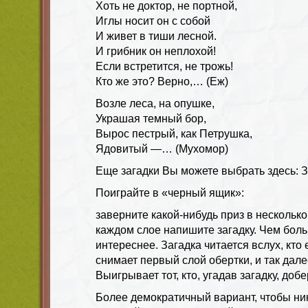
Хоть не доктор, не портной,
Иглы носит он с собой
И живет в тиши лесной.
И грибник он неплохой!
Если встретится, не трожь!
Кто же это? Верно,… (Еж)
Возле леса, на опушке,
Украшая темный бор,
Вырос пестрый, как Петрушка,
Ядовитый —… (Мухомор)
Еще загадки Вы можете выбрать здесь: З
Поиграйте в «черный ящик»:
заверните какой-нибудь приз в несколько
каждом слое напишите загадку. Чем боль
интереснее. Загадка читается вслух, кто
снимает первый слой обертки, и так дале
Выигрывает тот, кто, угадав загадку, добе
Более демократичный вариант, чтобы ни