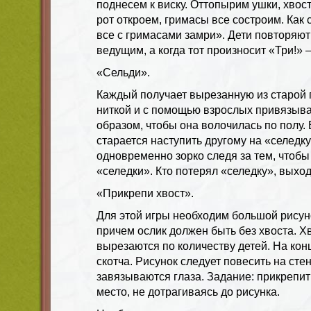
поднесем к виску. Оттопырим ушки, хвос
рот откроем, гримасы все состроим. Как 
все с гримасами замри». Дети повторяют
ведущим, а когда тот произносит «Три!» 
«Сельди».
Каждый получает вырезанную из старой г
ниткой и с помощью взрослых привязыва
образом, чтобы она волочилась по полу.
старается наступить другому на «селедку»
одновременно зорко следя за тем, чтобы
«селедки». Кто потерял «селедку», выход
«Прикрепи хвост».
Для этой игры необходим большой рисун
причем ослик должен быть без хвоста. Х
вырезаются по количеству детей. На кон
скотча. Рисунок следует повесить на сте
завязываются глаза. Задание: прикрепит
место, не дотрагиваясь до рисунка.