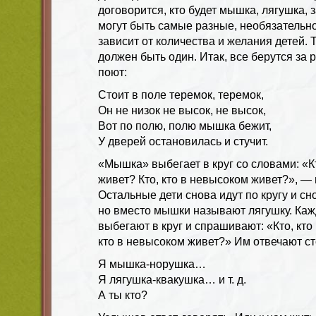
договорится, кто будет мышка, лягушка
могут быть самые разные, необязательно,
зависит от количества и желания детей.
должен быть один. Итак, все берутся за ру
поют:
Стоит в поле теремок, теремок,
Он не низок не высок, не высок,
Вот по полю, полю мышка бежит,
У дверей остановилась и стучит.
«Мышка» выбегает в круг со словами: «Кт
живет? Кто, кто в невысоком живет?», — и
Остальные дети снова идут по кругу и сн
но вместо мышки называют лягушку. Каж
выбегают в круг и спрашивают: «Кто, кто
кто в невысоком живет?» Им отвечают ст
Я мышка-норушка…
Я лягушка-квакушка… и т. д.
А ты кто?