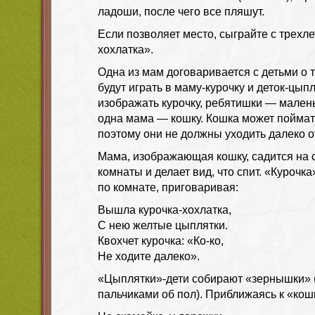
ладоши, после чего все пляшут.
Если позволяет место, сыграйте с трехле
хохлатка».
Одна из мам договаривается с детьми о т
будут играть в маму-курочку и деток-цыпл
изображать курочку, ребятишки — мален
одна мама — кошку. Кошка может поймат
поэтому они не должны уходить далеко о
Мама, изображающая кошку, садится на с
комнаты и делает вид, что спит. «Курочк
по комнате, приговаривая:
Вышла курочка-хохлатка,
С нею желтые цыплятки.
Квохчет курочка: «Ко-ко,
Не ходите далеко».
«Цыплятки»-дети собирают «зернышки» 
пальчиками об пол). Приближаясь к «кошк