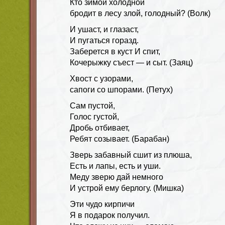
Кто зимой холодной
бродит в лесу злой, голодный? (Волк)
И ушаст, и глазаст,
И пугаться горазд.
Заберется в куст И спит,
Кочерыжку съест — и сыт. (Заяц)
Хвост с узорами,
сапоги со шпорами. (Петух)
Сам пустой,
Голос густой,
Дробь отбивает,
Ребят созывает. (Барабан)
Зверь забавный сшит из плюша,
Есть и лапы, есть и уши.
Меду зверю дай немного
И устрой ему берлогу. (Мишка)
Эти чудо кирпичи
Я в подарок получил.