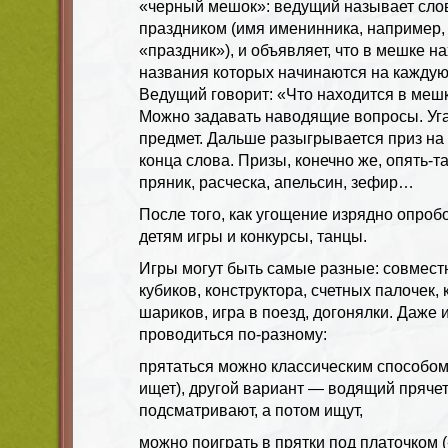
«черный мешок»: ведущий называет слов
праздником (имя именинника, например,
«праздник»), и объявляет, что в мешке н
названия которых начинаются на каждую 
Ведущий говорит: «Что находится в меш
Можно задавать наводящие вопросы. Уг
предмет. Дальше разыгрывается приз на б
конца слова. Призы, конечно же, опять-
пряник, расческа, апельсин, зефир…
После того, как угощение изрядно опроб
детям игры и конкурсы, танцы.
Игры могут быть самые разные: совместн
кубиков, конструктора, счетных палочек
шариков, игра в поезд, догонялки. Даже 
проводиться по-разному:
прятаться можно классическим способом 
ищет), другой вариант — водящий прячет
подсматривают, а потом ищут,
можно поиграть в прятки под платочком 