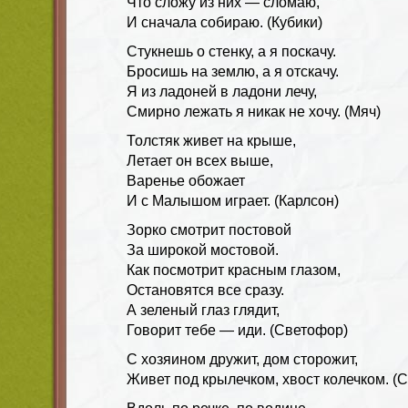
Что сложу из них — сломаю,
И сначала собираю. (Кубики)
Стукнешь о стенку, а я поскачу.
Бросишь на землю, а я отскачу.
Я из ладоней в ладони лечу,
Смирно лежать я никак не хочу. (Мяч)
Толстяк живет на крыше,
Летает он всех выше,
Варенье обожает
И с Малышом играет. (Карлсон)
Зорко смотрит постовой
За широкой мостовой.
Как посмотрит красным глазом,
Остановятся все сразу.
А зеленый глаз глядит,
Говорит тебе — иди. (Светофор)
С хозяином дружит, дом сторожит,
Живет под крылечком, хвост колечком. (