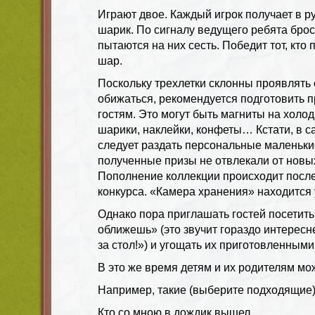
Играют двое. Каждый игрок получает в 
шарик. По сигналу ведущего ребята бро
пытаются на них сесть. Победит тот, кто
шар.
Поскольку трехлетки склонны проявлять 
обижаться, рекомендуется подготовить 
гостям. Это могут быть магниты на холо
шарики, наклейки, конфеты… Кстати, в с
следует раздать персональные маленькие
полученные призы не отвлекали от новых
Пополнение коллекции происходит после
конкурса. «Камера хранения» находится 
Однако пора приглашать гостей посетит
оближешь» (это звучит гораздо интересне
за стол!») и угощать их приготовленными
В это же время детям и их родителям мо
Например, такие (выберите подходящие)
Кто со мною в дождик вышел,