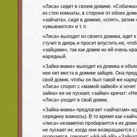
«Лиса» сидит в своем домике. «Собачка
из стен комнаты, в стороне от обоих дом
«зайчата», сидя в домике, «спят», затем
«умываются» и т. п.
«Лиса» выходит из своего домика, идет к
стучит в дверь и просит впустить ее, что
«зайцами», так как домик их ей очень нр
нарядный.
«Зайка-мама» выходит из домика и объяс
нее нет места в домике зайцев. Она пред
свой домик, чтобы он был такой же наряд
«Лиса» спорит с «мамой-зайкой» и хочет
зайка» ее не пускает, «зайки» кричат: «Н
«Лиса» уходит в свой домик.
«Зайка-мама» предлагает «зайчатам» идт
середину комнаты). В то время как «зайч
«лиса» незаметно пробирается к их доми
не пускает их, когда они возвращаются с
огорчается, говорит: «Ай-ай-ай!» «Зайча