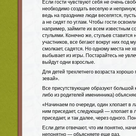
Если гости чувствуют себя не очень своб
необходимо создать веселую и неприну
ведь на празднике люди веселятся, пуст
а не сидят по углам. Чтобы гости освоил
например, займите их всем известным с
стульями. Конечно же, стульев ставится 
участников, все бегают вокруг них под м
смолкает, садятся. Но одному места не хв
выбывает из игры. Постарайтесь не увле
выйдут одни взрослые.
Для детей трехлетнего возраста хорошо 
зевай».
Все присутствующие образуют большой кр
либо из родителей именинника) объясняе
«Начинаем по очереди, один хлопает в 
ним приседает, следующий — хлопает в
приседает, и так далее, через одного. По
Если дети отвечают, что им понятно, начи
непонятно — объясняете еще раз.