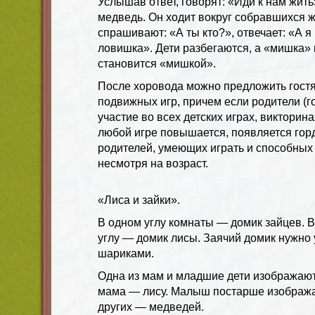
Услышав ответ, говорят: «Иди к нам жить
медведь. Он ходит вокруг собравшихся ж
спрашивают: «А ты кто?», отвечает: «А 
ловишка». Дети разбегаются, а «мишка»
становится «мишкой».
После хоровода можно предложить гостя
подвижных игр, причем если родители (г
участие во всех детских играх, викторинах 
любой игре повышается, появляется горд
родителей, умеющих играть и способных 
несмотря на возраст.
«Лиса и зайки».
В одном углу комнаты — домик зайцев. 
углу — домик лисы. Заячий домик нужно 
шариками.
Одна из мам и младшие дети изображают
мама — лису. Малыш постарше изображае
других — медведей.