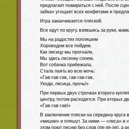
предлагает помириться с ней. После сц
зайка» угощает всех конфетами и предла
Игра заканчивается пляской.
Все идут по кругу, взявшись за руки, мам
Мы на радостях попляшем
Хороводом все пойдем.
Как лисицу мы прогнали,
Мы здесь песенку споем.
Вот собачка прибежала,
Стала лаять во всю мочь:
«Гав-гав-гав, гав-гав-гав,
Уходи, лисица, прочь!»
При первых двух строчках второго куплет
центру, потом расходятся. При вторых дв
«Гав-гав-гав!»
В заключение пляски на середину круга 
«мишки» и пляшут. За ними — «лиса» и 
этом поют песню без слов (ля-ля-ля), а 