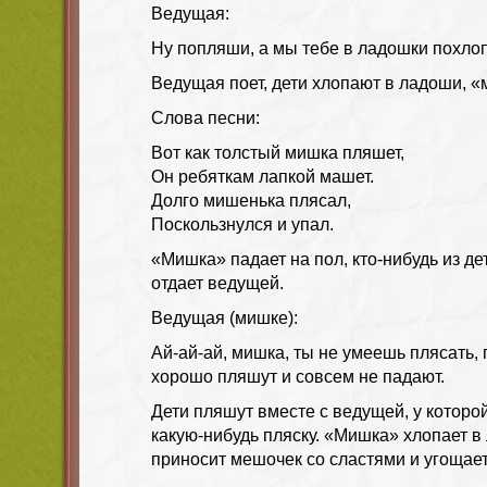
Ведущая:
Ну попляши, а мы тебе в ладошки похло
Ведущая поет, дети хлопают в ладоши, «
Слова песни:
Вот как толстый мишка пляшет,
Он ребяткам лапкой машет.
Долго мишенька плясал,
Поскользнулся и упал.
«Мишка» падает на пол, кто-нибудь из де
отдает ведущей.
Ведущая (мишке):
Ай-ай-ай, мишка, ты не умеешь плясать,
хорошо пляшут и совсем не падают.
Дети пляшут вместе с ведущей, у которо
какую-нибудь пляску. «Мишка» хлопает в
приносит мешочек со сластями и угощает