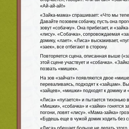
«Ай-ай-ай!»
«Зайка-мама» спрашивает: «Что мы тепе
Давайте позовем собачку, пусть она прог
зовут «собачку». Она прибегает, и «зайк
«лису». «Собачка», сопровождаемая «за
домику, «лает». «Лиса» выскакивает, «пу
«заек», все отбегают в сторону.
Повторяется сцена, описанная выше («за
этой сцене участвует и «собачка». «Зай
позвать «мишек».
На зов «зайчат» появляются двое «мишек
переваливаясь, подходят к «зайцам». В
«зайцев», «мишки» подходят к домику и 
«Лиса» «пугается» и пытается тихонько 
«Мишки», «собачка» и «зайки» гонятся за
погони, ловят «лису». «Мама-зайка» гроз
«Будешь еще в чужой домик ходить без 
«Лиса» обещает больше не делать этого,