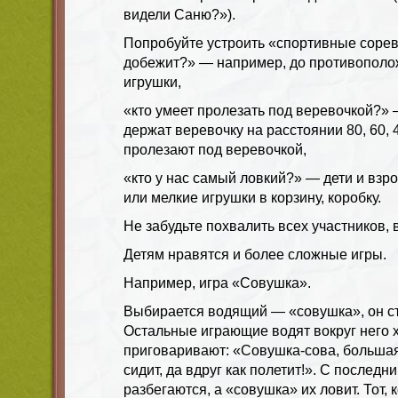
видели Саню?»).
Попробуйте устроить «спортивные сорев
добежит?» — например, до противополо
игрушки,
«кто умеет пролезать под веревочкой?»
держат веревочку на расстоянии 80, 60, 4
пролезают под веревочкой,
«кто у нас самый ловкий?» — дети и взр
или мелкие игрушки в корзину, коробку.
Не забудьте похвалить всех участников, 
Детям нравятся и более сложные игры.
Например, игра «Совушка».
Выбирается водящий — «совушка», он сто
Остальные играющие водят вокруг него 
приговаривают: «Совушка-сова, большая
сидит, да вдруг как полетит!». С послед
разбегаются, а «совушка» их ловит. Тот,