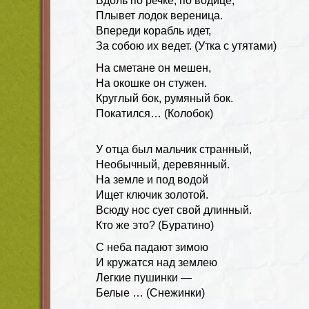
Вдоль по речке, по водице,
Плывет лодок вереница.
Впереди корабль идет,
За собою их ведет. (Утка с утятами)
На сметане он мешен,
На окошке он стужен.
Круглый бок, румяный бок.
Покатился… (Колобок)
У отца был мальчик странный,
Необычный, деревянный.
На земле и под водой
Ищет ключик золотой.
Всюду нос сует свой длинный.
Кто же это? (Буратино)
С неба падают зимою
И кружатся над землею
Легкие пушинки —
Белые … (Снежинки)