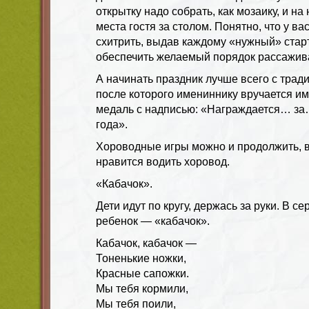
открытку надо собрать, как мозаику, и н
места гостя за столом. Понятно, что у ва
схитрить, выдав каждому «нужный» стар
обеспечить желаемый порядок рассажива
А начинать праздник лучше всего с трад
после которого имениннику вручается и
медаль с надписью: «Награждается… за
года».
Хороводные игры можно и продолжить, в
нравится водить хоровод.
«Кабачок».
Дети идут по кругу, держась за руки. В с
ребенок — «кабачок».
Кабачок, кабачок —
Тоненькие ножки,
Красные сапожки.
Мы тебя кормили,
Мы тебя поили,