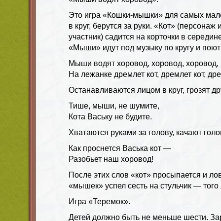
Это игра «Кошки-мышки» для самых мале
в круг, берутся за руки. «Кот» (персона
участник) садится на корточки в середине
«Мыши» идут под музыку по кругу и поют
Мыши водят хоровод, хоровод, хоровод,
На лежанке дремлет кот, дремлет кот, дре
Останавливаются лицом в круг, грозят др
Тише, мыши, не шумите,
Кота Ваську не будите.
Хватаются руками за голову, качают голо
Как проснется Васька кот —
Разобьет наш хоровод!
После этих слов «кот» просыпается и ло
«мышек» успел сесть на стульчик — того 
Игра «Теремок».
Детей должно быть не меньше шести. З