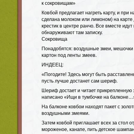
к сокровищам»
Ковбой предлагает нагреть карту, и при 
сделана молоком или лимоном) на карте
крестик в центре ранчо. Все вместе идут 
обнаруживают там записку.
Сокровища
Понадобятся: воздушные змеи, мешочки 
картон под ленты змеев.
ИНДЕЕЦ:
«Погодите! Здесь могут быть расставлен
пусть лучше достанет сам шериф.
Шериф достает и читает прикрепленную з
написано «Ищи в тумбочке на балконе…
На балконе ковбои находят пакет с золо
воздушными змеями.
Затем ковбой приглашает всех за стол о
мороженое, канапе, пить детское шампанс