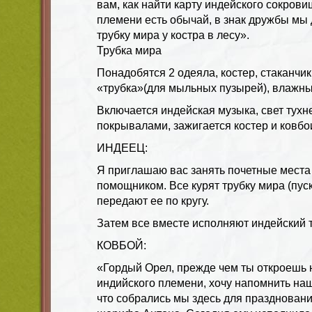
вам, как найти карту индейского сокрови
племени есть обычай, в знак дружбы мы
трубку мира у костра в лесу».
Трубка мира
Понадобятся 2 одеяла, костер, стаканчик
«трубка»(для мыльных пузырей), влажны
Включается индейская музыка, свет тухне
покрывалами, зажигается костер и ковбо
ИНДЕЕЦ:
Я приглашаю вас занять почетные места
помощником. Все курят трубку мира (пу
передают ее по кругу.
Затем все вместе исполняют индейский 
КОВБОЙ:
«Гордый Орел, прежде чем ты откроешь 
индийского племени, хочу напомнить на
что собрались мы здесь для празднован