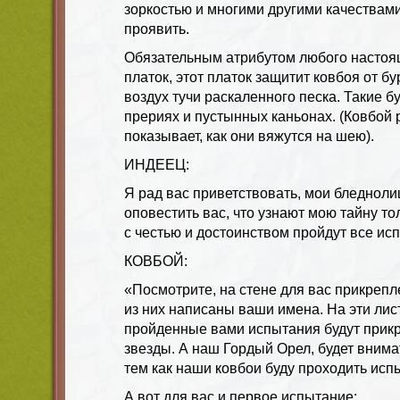
зоркостью и многими другими качествами
проявить.
Обязательным атрибутом любого настоя
платок, этот платок защитит ковбоя от 
воздух тучи раскаленного песка. Такие б
прериях и пустынных каньонах. (Ковбой 
показывает, как они вяжутся на шею).
ИНДЕЕЦ:
Я рад вас приветствовать, мои бледноли
оповестить вас, что узнают мою тайну то
с честью и достоинством пройдут все ис
КОВБОЙ:
«Посмотрите, на стене для вас прикрепл
из них написаны ваши имена. На эти лис
пройденные вами испытания будут прик
звезды. А наш Гордый Орел, будет внима
тем как наши ковбои буду проходить ис
А вот для вас и первое испытание: