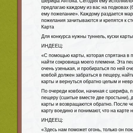
шерифа Антона. Сегодня ему исполнилось
предлагаю каждому из вас на подковах (
ему пожелание». Каждому раздается мар
пожелания зачитываются и крепятся к ст
Карта
Для конкурса нужны туннель, куски карты
ИНДЕЕЦ:
«С помощью карты, которая спрятана в 
найти сокровища моего племени. Эта п
очень узенькая, и пробираться по ней о
ковбой должен забраться в пещеру, найти
карты и вернуться обратно целым и нев
По очереди ковбои, начиная с шерифа, п
пещеру (сшитые вместе две простыни), д
карты и возвращаются обратно. После ч
карту воедино и понимают, что на карте н
ИНДЕЕЦ:
«Здесь нам поможет огонь, только он пок