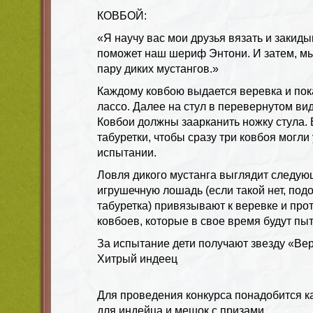
КОВБОЙ:
«Я научу вас мои друзья вязать и закиды
поможет наш шериф Энтони. И затем, м
пару диких мустангов.»
Каждому ковбою выдается веревка и пок
лассо. Далее на стул в перевернутом вид
Ковбои должны заарканить ножку стула. 
табуретки, чтобы сразу три ковбоя могли
испытании.
Ловля дикого мустанга выглядит следую
игрушечную лошадь (если такой нет, под
табуретка) привязывают к веревке и пр
ковбоев, которые в свое время будут пы
За испытание дети получают звезду «Вер
Хитрый индеец
Для проведения конкурса понадобится к
для индейца и мешок с призами.