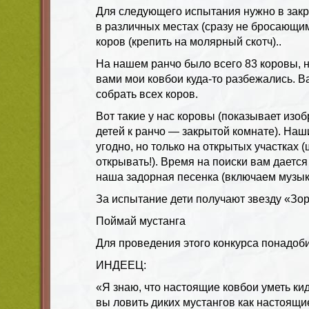
Для следующего испытания нужно в закр
в различных местах (сразу не бросающи
коров (крепить на молярный скотч)..
На нашем ранчо было всего 83 коровы, н
вами мои ковбои куда-то разбежались. 
собрать всех коров.
Вот такие у нас коровы (показывает изо
детей к ранчо — закрытой комнате). Наш
угодно, но только на открытых участках 
открывать!). Время на поиски вам дается
наша задорная песенка (включаем музык
За испытание дети получают звезду «Зор
Поймай мустанга
Для проведения этого конкурса понадоби
ИНДЕЕЦ:
«Я знаю, что настоящие ковбои уметь кид
вы ловить диких мустангов как настоящ