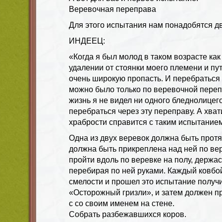
Веревочная переправа
Для этого испытания нам понадобятся дв
ИНДЕЕЦ:
«Когда я был молод в таком возрасте как
удалении от стоянки моего племени и пут
очень широкую пропасть. И перебраться 
можно было только по веревочной переп
жизнь я не видел ни одного бледнолицег
перебраться через эту переправу. А хват
храбрости справится с таким испытание
Одна из двух веревок должна быть протян
должна быть прикреплена над ней по вер
пройти вдоль по веревке на полу, держас
перебирая по ней руками. Каждый ковбо
смелости и прошел это испытание получи
«Осторожный гризли», и затем должен пр
с со своим именем на стене.
Собрать разбежавшихся коров.