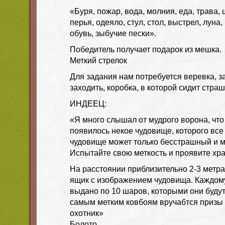
«Буря, пожар, вода, молния, еда, трава,
перья, одеяло, стул, стол, выстрел, луна,
обувь, зыбучие пески».
Победитель получает подарок из мешка.
Меткий стрелок
Для задания нам потребуется веревка, з
заходить, коробка, в которой сидит стра
ИНДЕЕЦ:
«Я много слышал от мудрого ворона, что
появилось некое чудовище, которого все
чудовище может только бесстрашный и м
Испытайте свою меткость и проявите хр
На расстоянии приблизительно 2-3 метр
ящик с изображением чудовища. Каждому
выдано по 10 шаров, которыми они будут
самым метким ковбоям вручабтся призы 
охотник»
Болото