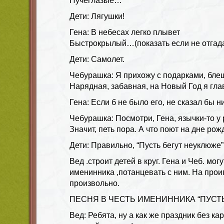
Пучеглазые…
Дети: Лягушки!
Гена: В небесах легко плывет
Быстрокрылый…(показать если не отгада
Дети: Самолет.
Чебурашка: Я прихожу с подарками, бле
Нарядная, забавная, на Новый Год я глав
Гена: Если б не было его, не сказал бы ни
Чебурашка: Посмотри, Гена, язычки-то у 
Значит, петь пора. А что поют на дне ро
Дети: Правильно, “Пусть бегут неуклюже”
Вед .строит детей в круг. Гена и Чеб. могу
именинника ,потанцевать с ним. На про
произвольно.
ПЕСНЯ В ЧЕСТЬ ИМЕНИННИКА “ПУСТЬ
Вед: Ребята, ну а как же праздник без к