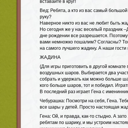
вставайте в круг!
Вед: Ребята, а кто из вас самый большо
руку?
Наверное никто из вас не любит быть жа
Но сегодня же у нас веселый праздник
дне рождении все разрешается. Поэтому
вами немножко пошалим? Согласны? Тог
на самого лучшего жадину. А наши гости 
ЖАДИНА
(Для игры приготовить в другой комнате
воздушных шаров. Выбирается два участ
собрать и удержать как можно больше ша
кого больше шаров, тот и победил. Играт
В последний раз играет Гена с именинни
Чебурашка: Посмотри на себя, Гена. Теб
все шары у детей. Просто настоящая жа
Гена: Ой, и правда, как-то стыдно. А зат
ребятам по шарику, и мы устроим настоя