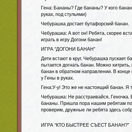
Гена: Бананы? Где бананы? У кого банан
руках, под стульями)
Чебурашка достает бутафорский банан.
Чебурашка: А вот он! Ребята, скорее вста
играть в игру Догони банан!
ИГРА “ДОГОНИ БАНАН”
Дети встают в круг. Чебурашка пускает ба
пытается догнать банан. Можно хитрить,
банан в обратном направлении. В конце
у Гены в руках.
Гена:У-у! Это же не настоящий банан. Я т
Чебурашка: Не расстраивайся, Геночка. 
бананы. Пришла пора нашим ребятам под
проверим, дружные ли ребята здесь соб
ИГРА “КТО БЫСТРЕЕ СЪЕСТ БАНАН?”