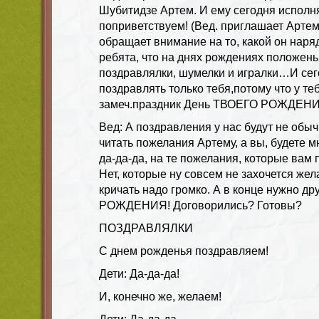
Шубитидзе Артем. И ему сегодня исполня
поприветствуем! (Вед. приглашает Артем
обращает внимание на то, какой он нарядн
ребята, что на днях рождениях положены
поздравлялки, шумелки и игралки…И сег
поздравлять только тебя,потому что у т
замеч.праздник День ТВОЕГО РОЖДЕНИ
Вед: А поздравления у нас будут не обыч
читать пожелания Артему, а вы, будете м
да-да-да, на те пожелания, которые вам 
Нет, которые ну совсем не захочется жел
кричать надо громко. А в конце нужно д
РОЖДЕНИЯ! Договорились? Готовы?
ПОЗДРАВЛЯЛКИ
С днем рожденья поздравляем!
Дети: Да-да-да!
И, конечно же, желаем!