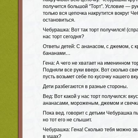
получится большой “Торт”. Условие — рук
только вся цепочка накрутится вокруг Че
остановиться.
Чебурашка: Вот так торт получился! (спр
нас торт сегодня?
Ответы детей: С ананасом, с джемом, с к
бананами…
Гена: А чего не хватает на именинном то
Подняли все руки вверх. Вот сколько све
пусть возьмет себе по кусочку нашего вк
Дети разбегаются в разные стороны.
Вед: Вот какой у нас торт получился: вку
ананасами, мороженым, джемом и свечк
Пока вед. говорит с детьми Чебурашка пы
но тот его не слышит.
Чебурашка: Гена! Сколько тебя можно зв
в ушах?