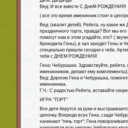
Дети: Да-да-да!
Вед: И все вместе С ДнеМ РОЖДЕНИЯ!
( все это время именинник стоит в центре
Вед: (хвалит детей). Ребята, ну какое
праздничного торта, правда? Вот мы его 
помогут нам в этом угадайте, кто? ( звуч
Крокодила Гены), в зал заходят Гены и 
специально пришли сегодня к тебе, Арте
тебя с ДНЕМ РОЖДЕНИЯ!
Гена: Чебурашка: Здравствуйте, ребята.
именинником, делают ему комплементы)
Вед: Дорогие Гена и Чебурашка, помогит
именниника.
Г.Ч.: С радостью.Ребята, вставайте скорее
ИГРА “ТОРТ”
Все дети берутся за руки и выстраивают
цепочку. Впереди всех Гена, сзади Чебу
начинают “печь торт”: Гена поворачивает
накручивая всю цепочку. Чебурашка крути