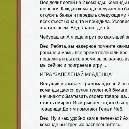
Вед.делит детей на 2 команды. Команды
шеренги. Каждая команда получает по б
откусить банан и передать следующему.
всех съест банан, та и победила. Услови
хватить всем. Вед. хвалит детей.
Чебурашка: А я еще игру про малышей з
Вед: Ребята, вы наверное помните как
раньше и мамы все время пеленали вас. 
пошалить и вы все время вырывались из
мы сейчас и поиграем в игру …
ИГРА “ЗАПЕЛЕНАЙ МЛАДЕНЦА”
Ведущий вызывает три команды по 2 чел
команды дается рулон туалетной бумаги.
начинают обматывать своего товарища. 
стоять смирно. Выигрывает тот, кто быст
товарища.Детям помогают Гена и Чеб.
Вед: Ну и как, удобно вам в пеленках? Ах
команде быстренько распеленайтесь.