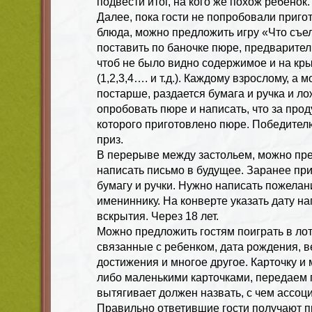
подвести итог, на кого же похож ребенок.
Далее, пока гости не попробовали приг
блюда, можно предложить игру «Что съел
поставить по баночке пюре, предварител
чтоб не было видно содержимое и на кр
(1,2,3,4…. и т.д.). Каждому взрослому, а 
постарше, раздается бумага и ручка и л
опробовать пюре и написать, что за проду
которого приготовлено пюре. Победите
приз.
В перерыве между застольем, можно пр
написать письмо в будущее. Заранее при
бумагу и ручки. Нужно написать пожелан
имениннику. На конверте указать дату на
вскрытия. Через 18 лет.
Можно предложить гостям поиграть в лот
связанные с ребенком, дата рождения, ве
достижения и многое другое. Карточку и
либо маленькими карточками, передаем по
вытягивает должен назвать, с чем ассоц
Правильно ответившие гости получают п