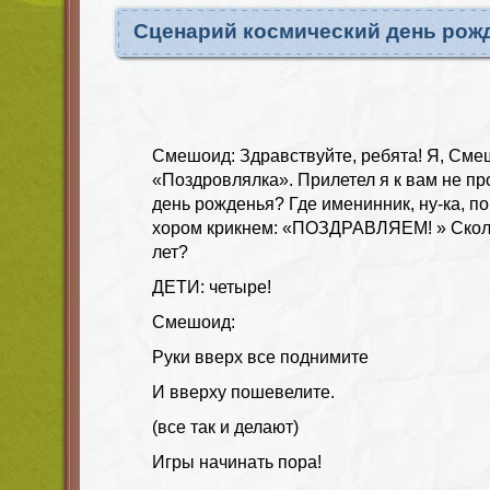
Сценарий космический день рожд
Смешоид: Здравствуйте, ребята! Я, Сме
«Поздровлялка». Прилетел я к вам не прос
день рожденья? Где именинник, ну-ка, п
хором крикнем: «ПОЗДРАВЛЯЕМ! » Сколь
лет?
ДЕТИ: четыре!
Смешоид:
Руки вверх все поднимите
И вверху пошевелите.
(все так и делают)
Игры начинать пора!