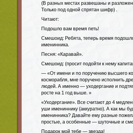
(В разных местах развешаны и разложе
Только под одной спрятан шифр) .
Читают:
Подошло вам время петь!
Смешоид: Ребята, теперь время подошло
именинника.
Песня: «Каравай».
Смешоид: (просит подойти к нему капита
— «От имени и по поручению высшего к
косморабля, мне поручено исполнить д
людей. А именно — уходергание и подтя
росте на 1 год выше. »
«Уходергание». Все считают до 4 медле
уши имениннику (аккуратно). А как мы б
именинника? Давайте ему разные пожела
простые, а особенные — шуточные и см
Подарок мой тебе — звезда!