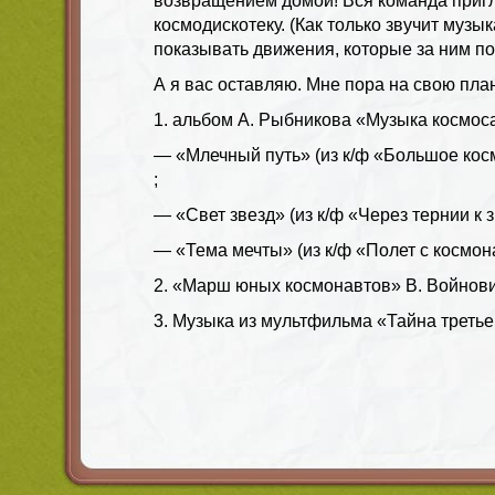
возвращением домой! Вся команда приг
космодискотеку. (Как только звучит муз
показывать движения, которые за ним по
А я вас оставляю. Мне пора на свою план
1. альбом А. Рыбникова «Музыка космос
— «Млечный путь» (из к/ф «Большое кос
;
— «Свет звезд» (из к/ф «Через тернии к з
— «Тема мечты» (из к/ф «Полет с космон
2. «Марш юных космонавтов» В. Войнови
3. Музыка из мультфильма «Тайна третье