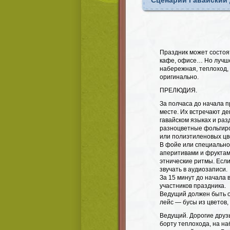
Сценарий Гавайский 
Праздник может состоя
кафе, офисе… Но лучше
набережная, теплоход, 
оригинально.
ПРЕЛЮДИЯ.
За полчаса до начала п
месте. Их встречают де
гавайском языках и раз
разноцветные фольгиро
или полиэтиленовых цвет
В фойе или специальной
аперитивами и фруктам
этнические ритмы. Есл
звучать в аудиозаписи.
За 15 минут до начала 
участников праздника.
Ведущий должен быть од
лейс — бусы из цветов,
Ведущий. Дорогие друзь
борту теплохода, на на