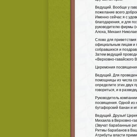
Ведущий. Вообще у гава
пожелание всего добро
Именно сейчас я с удов
благодарения, и для по
руководителю фирмы (н
Алоха, Михаил Николае
Слово для приветствия
официальным лицам и п
собравшихся и поздра
Затем ведущий проводи
«Верховно-гавайского 
Церемония посвящения
Ведущий. Для проведе
помощницы из числа со
определите этих двух п
говориться, и в разведк
Руководитель компани
посвящения. Одной из 
бутафорский банан и и
Ведущий. Друзья! Цер
Михаила в Верховно-га
(Звучат барабанные ри
Ритмы барабанов в Вашу
Атрибуты власти примит