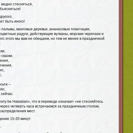
 модно стесняться,
бъясняться!
другого,
ет быть иного!
е пальмы, манговые деревья, ананасовые плантации,
ноцветные радуги, действующие вулканы, морские черепахи и
го этого мы вам не обещаем, но тем не менее в праздничной
:
ки,
 сказки,
ения,
ечения,
нс,
,
осьте –
нас,
 сейчас.
worry be Hawaiian», что в переводе означает «не стесняйтесь
через четверть часа встречаемся за праздничным столом,
 распределения мест.
ение 15-20 минут.
.