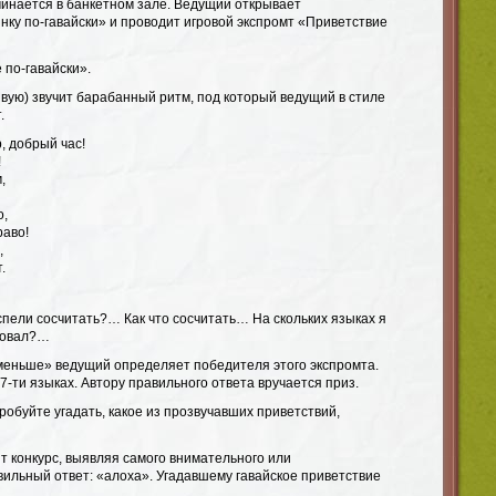
инается в банкетном зале. Ведущий открывает
нку по-гавайски» и проводит игровой экспромт «Приветствие
 по-гавайски».
вую) звучит барабанный ритм, под который ведущий в стиле
.
, добрый час!
!
,
о,
раво!
,
.
успели сосчитать?… Как что сосчитать… На скольких языках я
вовал?…
еньше» ведущий определяет победителя этого экспромта.
7-ти языках. Автору правильного ответа вручается приз.
робуйте угадать, какое из прозвучавших приветствий,
т конкурс, выявляя самого внимательного или
вильный ответ: «алоха». Угадавшему гавайское приветствие