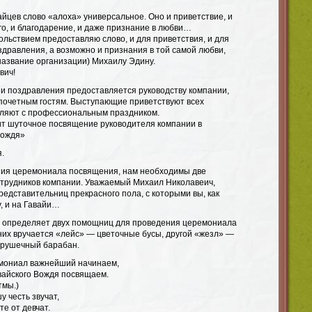
йцев слово «алоха» универсальное. Оно и приветствие, и
го, и благодарение, и даже признание в любви…
ольствием предоставляю слово, и для приветствия, и для
здравления, а возможно и признания в той самой любви,
азвание организации) Михаилу Эдину.
вич!
 и поздравления предоставляется руководству компании,
очетным гостям. Выступающие приветствуют всех
вляют с профессиональным праздником.
т шуточное посвящение руководителя компании в
Вождя»
.
ния церемониала посвящения, нам необходимы две
трудников компании. Уважаемый Михаил Николавеич,
редставительниц прекрасного пола, с которыми вы, как
у, и на Гавайи…
и определяет двух помощниц для проведения церемониала
них вручается «лейс» — цветочные бусы, другой «жезл» —
грушечный барабан.
емониал важнейший начинаем,
вайского Вождя посвящаем.
тмы.)
 честь звучат,
е от девчат.