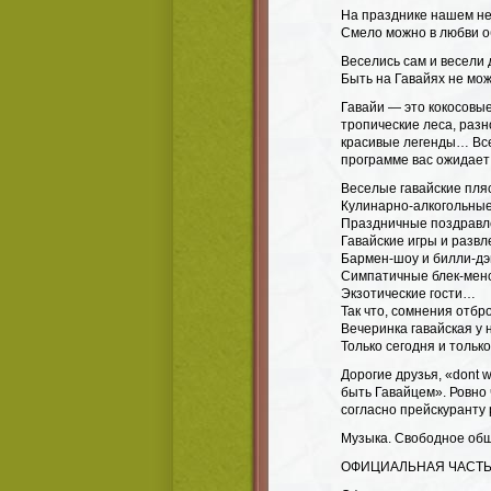
На празднике нашем не
Смело можно в любви о
Веселись сам и весели 
Быть на Гавайях не мож
Гавайи — это кокосовы
тропические леса, раз
красивые легенды… Все
программе вас ожидает
Веселые гавайские пляс
Кулинарно-алкогольные
Праздничные поздравл
Гавайские игры и развл
Бармен-шоу и билли-дэ
Симпатичные блек-менс
Экзотические гости…
Так что, сомнения отбр
Вечеринка гавайская у 
Только сегодня и только
Дорогие друзья, «dont 
быть Гавайцем». Ровно 
согласно прейскуранту
Музыка. Свободное общ
ОФИЦИАЛЬНАЯ ЧАСТЬ