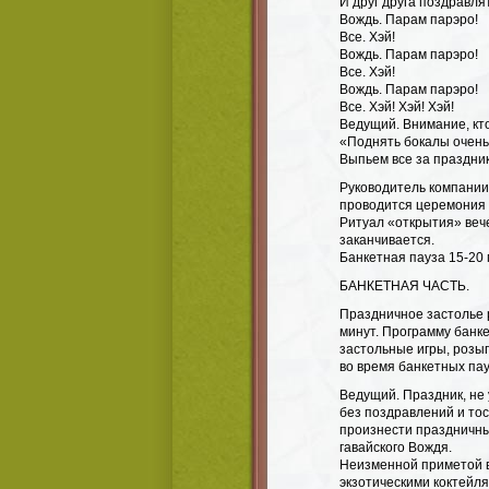
И друг друга поздравлят
Вождь. Парам парэро!
Все. Хэй!
Вождь. Парам парэро!
Все. Хэй!
Вождь. Парам парэро!
Все. Хэй! Хэй! Хэй!
Ведущий. Внимание, кт
«Поднять бокалы очень
Выпьем все за праздник
Руководитель компании 
проводится церемония 
Ритуал «открытия» вече
заканчивается.
Банкетная пауза 15-20 
БАНКЕТНАЯ ЧАСТЬ.
Праздничное застолье 
минут. Программу банке
застольные игры, розы
во время банкетных пау
Ведущий. Праздник, не 
без поздравлений и то
произнести праздничный
гавайского Вождя.
Неизменной приметой в
экзотическими коктейлям