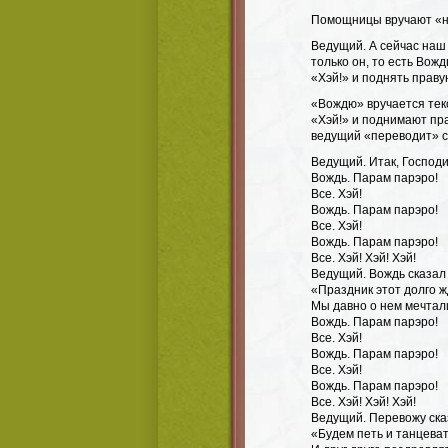
Помощницы вручают «н
Ведущий. А сейчас наш
только он, то есть Вож
«Хэй!» и поднять правую
«Вождю» вручается тек
«Хэй!» и поднимают пра
ведущий «переводит» с
Ведущий. Итак, Господ
Вождь. Парам парэро!
Все. Хэй!
Вождь. Парам парэро!
Все. Хэй!
Вождь. Парам парэро!
Все. Хэй! Хэй! Хэй!
Ведущий. Вождь сказал
«Праздник этот долго ж
Мы давно о нем мечтали
Вождь. Парам парэро!
Все. Хэй!
Вождь. Парам парэро!
Все. Хэй!
Вождь. Парам парэро!
Все. Хэй! Хэй! Хэй!
Ведущий. Перевожу ска
«Будем петь и танцева