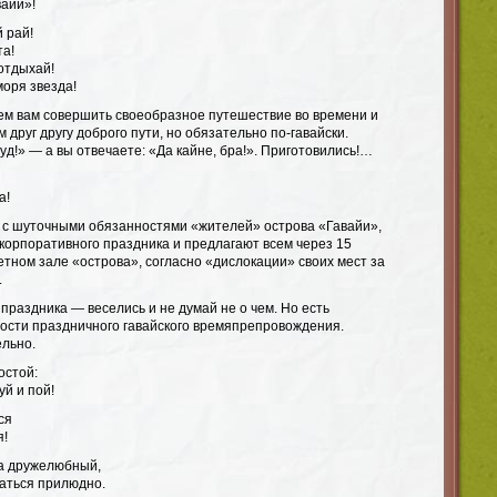
вайи»!
 рай!
та!
 отдыхай!
моря звезда!
ем вам совершить своеобразное путешествие во времени и
 друг другу доброго пути, но обязательно по-гавайски.
дуд!» — а вы отвечаете: «Да кайне, бра!». Приготовились!…
а!
 с шуточными обязанностями «жителей» острова «Гавайи»,
корпоративного праздника и предлагают всем через 15
етном зале «острова», согласно «дислокации» своих мест за
.
праздника — веселись и не думай не о чем. Но есть
сти праздничного гавайского времяпрепровождения.
льно.
остой:
уй и пой!
ся
я!
а дружелюбный,
гаться прилюдно.