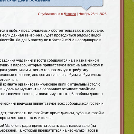
детский день рождения
Опубликовано в
Детские
| Ноябрь 23rd, 2026
тся в любых предполагаемых обстоятельствах: в ресторане,
 если данная вечеринка будет проводиться рядом с водой:
бассейн. Да-да! А почему не в бассейне?! И неординарно и
раздника участники и гости собираются на в назначенном
вушки в пареро, которые приветствуют всех на английском и
дают участникам и гостям карнавальную атрибутику:
ванные колпачки, декоративные перья, бусы из бумажных
ов и т. п.
 комнате организован «welcome drink»: отдельный стол с
и. Здесь же музыкант на барабанах отбивает гавайские
и нет возможности пригласить музыканта, барабаны должны
вечеринки ведущий приветствуют всех собравшихся гостей и
ет, так сказать по-гавайски: яркие джинсы, рубашка-гавайка,
 яркая летняя кепка или шляпа.
я! Мы очень рады приветствовать вас в нашем зале (на
бережной…), который превратиться на несколько часов в