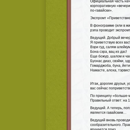
Официальная часть нач
корпоративную «вечери
по-гавайски».
Экспромт «Приветствие
В фонограмме (или в жи
рэпа проводит экспромт
Ведущий. Добрый вечер
Я приветствую всех вас
Вэри гуд, салям алейкум
Бона сэра, вац из дас!
Еще божур, шалом и ча
Буонас диаз, свэйки, зд
Гомарджоба, буна, йети
Намасте, алоха, тэрвист
Итак, дорогие друзья, 
вас сейчас поприветст
По принципу «больше-м
Правильный ответ: на 1
Ведущий. А теперь, поп
является гавайским…
Ведущий вновь проводи
сообразительного. Пра
вручается приз.