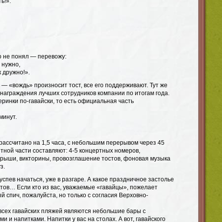
ь!».
о не понял — перевожу:
 нужно,
 дружно!».
— «вождь» произносит тост, все его поддерживают. Тут же
награждения лучших сотрудников компании по итогам года.
ринки по-гавайски, то есть официальная часть
минут.
рассчитано на 1,5 часа, с небольшим перерывом через 45
тной части составляют: 4-5 концертных номеров,
грыши, викторины, провозглашение тостов, фоновая музыка
з.
успев начаться, уже в разгаре. А какое праздничное застолье
стов… Если кто из вас, уважаемые «гавайцы», пожелает
 спич, пожалуйста, но только с согласия Верховно-
сех гавайских пляжей являются небольшие бары с
и и напитками. Напитки у вас на столах. А вот, гавайского