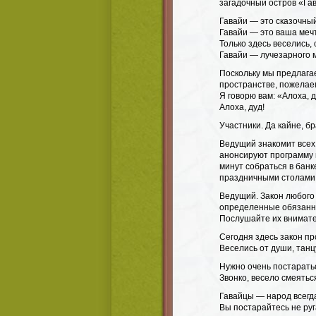
загадочный остров «Га
Гавайи — это сказочный
Гавайи — это ваша меч
Только здесь веселись,
Гавайи — лучезарного 
Поскольку мы предлага
пространстве, пожелаем
Я говорю вам: «Алоха, 
Алоха, дуд!
Участники. Да кайне, бр
Ведущий знакомит всех
анонсируют программу 
минут собраться в банк
праздничными столами
Ведущий. Закон любого 
определенные обязанно
Послушайте их внимате
Сегодня здесь закон пр
Веселись от души, танц
Нужно очень постарать
Звонко, весело смеятьс
Гавайцы — народ всегд
Вы постарайтесь не ру