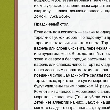
водоросли (бельевая веревка и зеленка 
и окна украсьте разноцветным серпантин
квартиру — плакат домика-ананаса и н
домой, Губка Боб!».
Праздничный стол.
Если есть возможность — закажите одн
тарелки с Губкой Бобом. Но подойдут и 
тарелки и стаканчики желтого цвета. Тор
вафель или слоев бисквита, перемежая
или пудингом, желе. Верх должен быть с
желе, а сверху в беспорядке рассыпьте 
вафель или сладких чипсов. Торт накла
пластмассовым совочком, такие же приго
поедания супа! Замаскируйте салаты по
тарталетках, приготовьте суп из мороже
будут удивлены таким подвохом. И, разу
Компоты из ананасов, мороженое с анан
мороженые ананасы. (Только убедитесь сп
детей нет аллергии на них). Закуски на 
мягкого сладкого сыра, ананаса, крупный