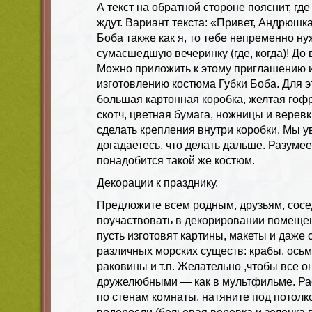
А текст на обратной стороне пояснит, где
ждут. Вариант текста: «Привет, Андрюшк
Боба также как я, то тебе непременно ну
сумасшедшую вечеринку (где, когда)! До 
Можно приложить к этому приглашению 
изготовлению костюма Губки Боба. Для э
большая картонная коробка, желтая гоф
скотч, цветная бумага, ножницы и верев
сделать крепления внутри коробки. Мы у
догадаетесь, что делать дальше. Разуме
понадобится такой же костюм.
Декорации к празднику.
Предложите всем родным, друзьям, сосе
поучаствовать в декорировании помещен
пусть изготовят картины, макеты и даж
различных морских существ: крабы, осьм
раковины и т.п. Желательно ,чтобы все 
дружелюбными — как в мультфильме. Рас
по стенам комнаты, натяните под потол