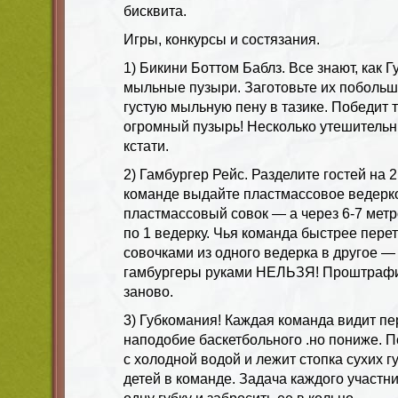
бисквита.
Игры, конкурсы и состязания.
1) Бикини Боттом Баблз. Все знают, как 
мыльные пузыри. Заготовьте их побольш
густую мыльную пену в тазике. Победит т
огромный пузырь! Несколько утешительн
кстати.
2) Гамбургер Рейс. Разделите гостей на 
команде выдайте пластмассовое ведерко
пластмассовый совок — а через 6-7 метр
по 1 ведерку. Чья команда быстрее пере
совочками из одного ведерка в другое — 
гамбургеры руками НЕЛЬЗЯ! Проштрафи
заново.
3) Губкомания! Каждая команда видит п
наподобие баскетбольного .но пониже. П
с холодной водой и лежит стопка сухих г
детей в команде. Задача каждого участ