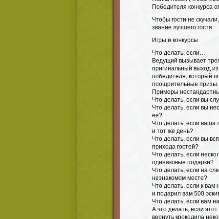
Победителя конкурса о
Чтобы гости не скучали
звание лучшего гостя.
Игры и конкурсы
Что делать, если…
Ведущий вызывает трех
оригинальный выход из
победителя, который п
поощрительные призы.
Примеры нестандартны
Что делать, если вы сл
Что делать, если вы не
ее?
Что делать, если ваша
и тот же день?
Что делать, если вы всп
прихода гостей?
Что делать, если неско
одинаковые подарки?
Что делать, если на с
незнакомом месте?
Что делать, если к вам
и подарил вам 500 эск
Что делать, если вам н
А что делать, если этот
вернуть крокодила нек