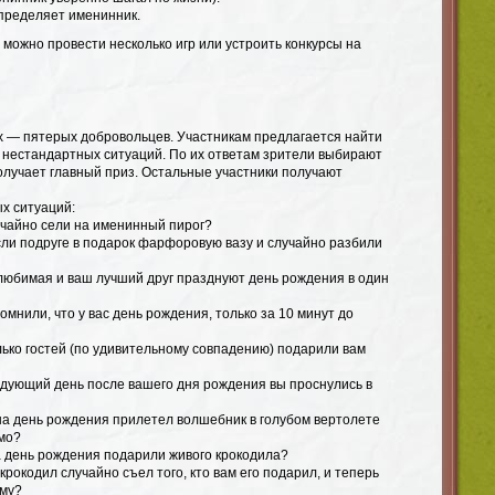
пределяет именинник.
, можно провести несколько игр или устроить конкурсы на
 — пятерых добровольцев. Участникам предлагается найти
 нестандартных ситуаций. По их ответам зрители выбирают
олучает главный приз. Остальные участники получают
х ситуаций:
учайно сели на именинный пирог?
сли подруге в подарок фарфоровую вазу и случайно разбили
 любимая и ваш лучший друг празднуют день рождения в один
омнили, что у вас день рождения, только за 10 минут до
лько гостей (по удивительному совпадению) подарили вам
ледующий день после вашего дня рождения вы проснулись в
 на день рождения прилетел волшебник в голубом вертолете
имо?
а день рождения подарили живого крокодила?
 крокодил случайно съел того, кто вам его подарил, и теперь
ому?