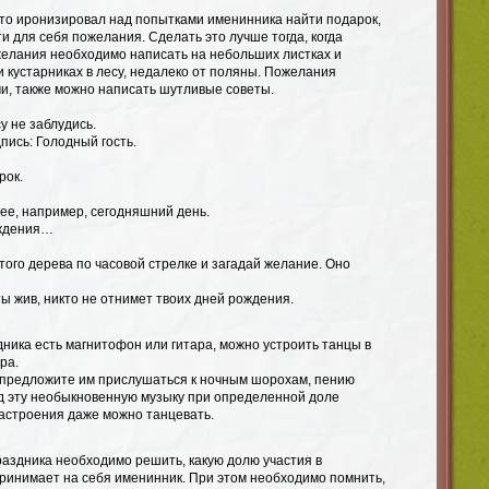
 кто иронизировал над попытками именинника найти подарок,
 для себя пожелания. Сделать это лучше тогда, когда
желания необходимо написать на небольших листках и
и кустарниках в лесу, недалеко от поляны. Пожелания
, также можно написать шутливые советы.
у не заблудись.
пись: Голодный гость.
рок.
е, например, сегодняшний день.
ождения…
того дерева по часовой стрелке и загадай желание. Оно
ы жив, никто не отнимет твоих дней рождения.
дника есть магнитофон или гитара, можно устроить танцы в
ра.
 предложите им прислушаться к ночным шорохам, пению
од эту необыкновенную музыку при определенной доле
астроения даже можно танцевать.
раздника необходимо решить, какую долю участия в
принимает на себя именинник. При этом необходимо помнить,