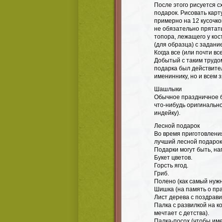
После этого рисуется с
подарок. Рисовать карт
примерно на 12 кусочко
не обязательно прятать
топора, лежащего у кос
(для образца) с задани
Когда все (или почти вс
Добытый с таким трудо
подарка был действите
имениннику, но и всем з
Шашлыки
Обычное праздничное б
что-нибудь оригинально
индейку).
Лесной подарок
Во время приготовлени
лучший лесной подарок
Подарки могут быть, на
Букет цветов.
Горсть ягод.
Гриб.
Полено (как самый нуж
Шишка (на память о пра
Лист дерева с поздрав
Палка с развилкой на к
мечтает с детства).
Палка-посох (чтобы име