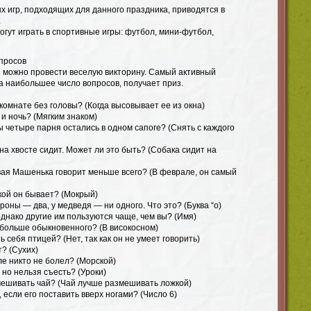
 игр, подходящих для данного праздника, приводятся в
.
могут играть в спортивные игры: футбол, мини-футбол,
просов
я можно провести веселую викторину. Самый активный
а наибольшее число вопросов, получает приз.
 комнате без головы? (Когда высовывает ее из окна)
и ночь? (Мягким знаком)
ы четыре парня остались в одном сапоге? (Снять с каждого
 на хвосте сидит. Может ли это быть? (Собака сидит на
вая Машенька говорит меньше всего? (В феврале, он самый
акой он бывает? (Мокрый)
роны — два, у медведя — ни одного. Что это? (Буква “о)
днако другие им пользуются чаще, чем вы? (Имя)
 больше обыкновенного? (В високосном)
 себя птицей? (Нет, так как он не умеет говорить)
т? (Сухих)
е никто не болел? (Морской)
 но нельзя съесть? (Уроки)
мешивать чай? (Чай лучше размешивать ложкой)
 если его поставить вверх ногами? (Число 6)