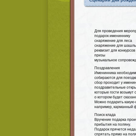
Сценарий дня рожден
Для проведения мероп
подарок имениннику
снаряжение для леса
снаряжение для шашл
реквизит для конкурсов
призы
музыкальное сопровож
Поздравления
Именинника необходимо 
собираются для поездки 
сбор проходит у именин
поздравительные открыт
которые гости возьмут 
о котором будет сказан
Можно подарить какую-н
например, карманный ф
Поиск клада
Вручение подарка прои
прибытия на поляну.
Подарок прячется недал
спрятать прямо на поля