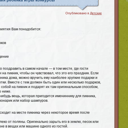
ия ребенка игры конкурсы
Опубликовано в
Детские
риятия Вам понадобится:
ыков
дение
поздравить в самом начале — в том месте, где гости
на пикник, чтобы он чувствовал, что это его праздник. Если
ника дома, можно вручить ему наиболее хрупкие подарки и
ки. Вместе с тем должен быть один или несколько подарков,
с собой на пикник и подарят их там оригинальным способом,
о ниже.
ибудь вещь, которая пригодится имениннику для пикника,
онарик или набор шампуров.
сходит на месте пикника через некоторое время после
еко от поляны. Оригинально зарыть его в землю, песок или
не в вещах или машине одного из гостей.