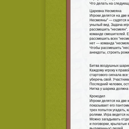
Что делать на следующ
Царевна Несмеяна
Игроки делятся на две
Несмеяны” — садятся н
унылый вид. Задача игр
рассмешить “несмеян”.
команде смешителей. Е
рассмешить всех “несм
нет — команда “несмеян
Чтобы рассмешить “несм
анекдоты, строить рожи
Битва воздушных шари
Каждому игроку к право
стартового сигнала все
уберечь свой. Участник
Последний человек, ос
Нитка у шарика должна 
Крокодил
Игроки делятся на две
показывает его пантоми
трех попыток угадать, 
ролями. Игра ведется н
Можно загадывать отде
и поговорки, крылатые 
выдуманных) людей.