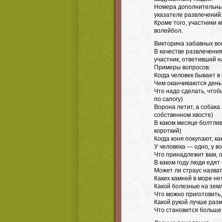
Номера дополнительных
указателе развлечений
Кроме того, участники 
волейбол.
Викторина забавных во
В качестве развлечени
участник, ответивший н
Примеры вопросов:
Когда человек бывает в
Чем оканчиваются день 
Что надо сделать, чтоб
по сапогу)
Ворона летит, а собака
собственном хвосте)
В каком месяце болтли
короткий)
Когда коня покупают, к
У человека — одно, у во
Что принадлежит вам, о
В каком году люди едят
Может ли страус назвать
Каких камней в море не
Какой болезнью на земл
Что можно приготовить,
Какой рукой лучше раз
Что становится больше,