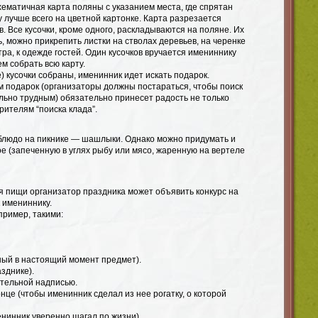
хематичная карта поляны с указанием места, где спрятан
у лучше всего на цветной картонке. Карта разрезается
в. Все кусочки, кроме одного, раскладываются на поляне. Их
, можно прикрепить листки на стволах деревьев, на черенке
тра, к одежде гостей. Один кусочков вручается имениннику
ем собрать всю карту.
е) кусочки собраны, именинник идет искать подарок.
м подарок (организаторы должны постараться, чтобы поиск
льно трудным) обязательно принесет радость не только
рителям “поиска клада”.
людо на пикнике — шашлыки. Однако можно придумать и
е (запеченную в углях рыбу или мясо, жаренную на вертеле
я пищи организатор праздника может объявить конкурс на
 имениннику.
пример, такими:
ный в настоящий момент предмет).
зднике).
ительной надписью.
онце (чтобы именинник сделал из нее рогатку, о которой
нинник уверенно шагал по жизни).