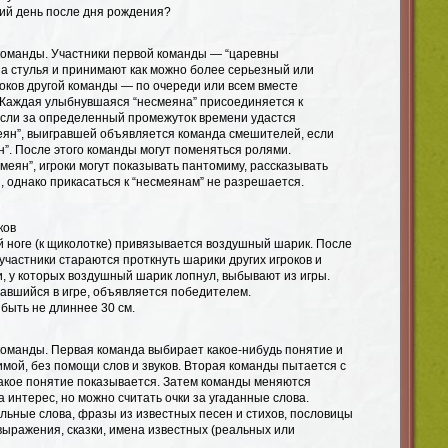
ий день после дня рождения?
 команды. Участники первой команды — “царевны
а стулья и принимают как можно более серьезный или
оков другой команды — по очереди или всем вместе
 Каждая улыбнувшаяся “несмеяна” присоединяется к
сли за определенный промежуток времени удастся
еян”, выигравшей объявляется команда смешителей, если
”. После этого команды могут поменяться ролями.
еян”, игроки могут показывать пантомиму, рассказывать
, однако прикасаться к “несмеянам” не разрешается.
ков
й ноге (к щиколотке) привязывается воздушный шарик. После
 участники стараются проткнуть шарики других игроков и
и, у которых воздушный шарик лопнул, выбывают из игры.
тавшийся в игре, объявляется победителем.
быть не длиннее 30 см.
 команды. Первая команда выбирает какое-нибудь понятие и
мой, без помощи слов и звуков. Вторая команды пытается с
какое понятие показывается. Затем команды меняются
а интерес, но можно считать очки за угаданные слова.
льные слова, фразы из известных песен и стихов, пословицы
выражения, сказки, имена известных (реальных или