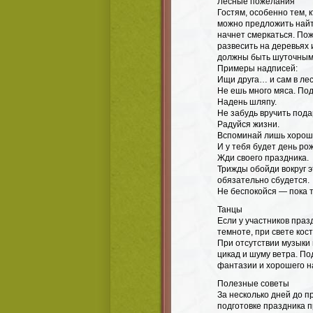
Лесные пожелания
Гостям, особенно тем,
можно предложить найти
начнет смеркаться. По
развесить на деревьях 
должны быть шуточными
Примеры надписей:
Ищи друга… и сам в лес
Не ешь много мяса. Под
Надень шляпу.
Не забудь вручить пода
Радуйся жизни.
Вспоминай лишь хороше
И у тебя будет день р
Жди своего праздника.
Трижды обойди вокруг э
обязательно сбудется.
Не беспокойся — пока т
Танцы
Если у участников праз
темноте, при свете кост
При отсутствии музыки
цикад и шуму ветра. П
фантазии и хорошего н
Полезные советы
За несколько дней до п
подготовке праздника 