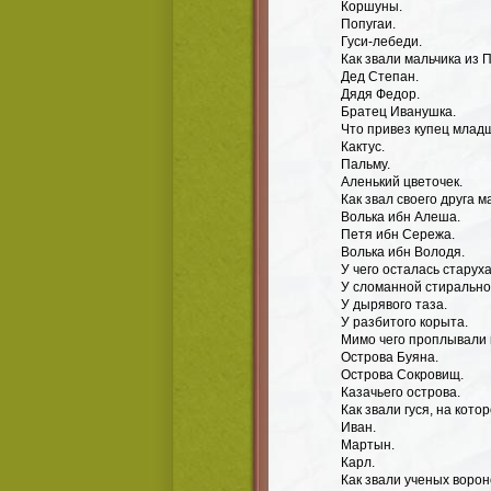
Коршуны.
Попугаи.
Гуси-лебеди.
Как звали мальчика из
Дед Степан.
Дядя Федор.
Братец Иванушка.
Что привез купец млад
Кактус.
Пальму.
Аленький цветочек.
Как звал своего друга 
Волька ибн Алеша.
Петя ибн Сережа.
Волька ибн Володя.
У чего осталась старух
У сломанной стиральн
У дырявого таза.
У разбитого корыта.
Мимо чего проплывали 
Острова Буяна.
Острова Сокровищ.
Казачьего острова.
Как звали гуся, на кот
Иван.
Мартын.
Карл.
Как звали ученых ворон