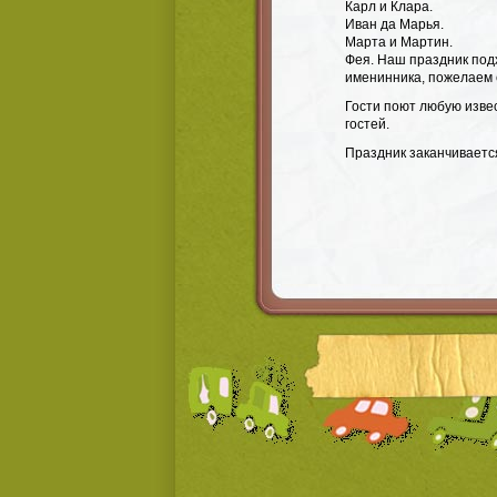
Карл и Клара.
Иван да Марья.
Марта и Мартин.
Фея. Наш праздник подх
именинника, пожелаем 
Гости поют любую изве
гостей.
Праздник заканчиваетс