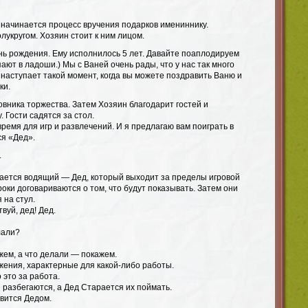
е, начинается процесс вручения подарков имениннику.
лукругом. Хозяин стоит к ним лицом.
нь рождения. Ему исполнилось 5 лет. Давайте поаплодируем
пают в ладоши.) Мы с Ваней очень рады, что у нас так много
, наступает такой момент, когда вы можете поздравить Ваню и
ки.
вника торжества. Затем Хозяин благодарит гостей и
. Гости садятся за стол.
время для игр и развлечений. И я предлагаю вам поиграть в
ся «Дед».
.
рается водящий — Дед, который выходит за пределы игровой
оки договариваются о том, что будут показывать. Затем они
 на стул.
вуй, дед! Дед.
лали?
жем, а что делали — покажем.
жения, характерные для какой-либо работы.
 это за работа.
и разбегаются, а Дед Старается их поймать.
вится Дедом.