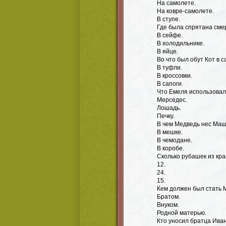
На самолете.
На ковре-самолете.
В ступе.
Где была спрятана сме
В сейфе.
В холодильнике.
В яйце.
Во что был обут Кот в с
В туфли.
В кроссовки.
В сапоги.
Что Емеля использовал
Мерседес.
Лошадь.
Печку.
В чем Медведь нес Маш
В мешке.
В чемодане.
В коробе.
Сколько рубашек из кр
12.
24.
15.
Кем должен был стать 
Братом.
Внуком.
Родной матерью.
Кто уносил братца Иван