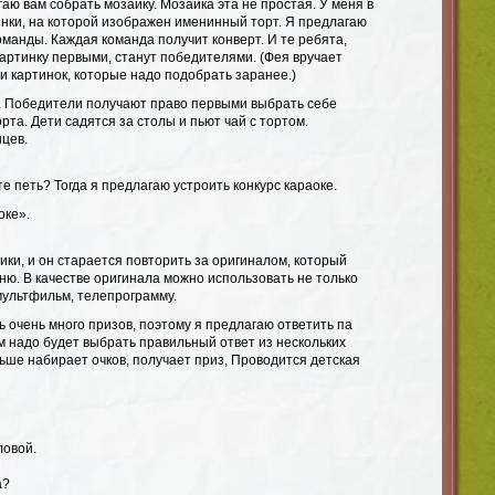
гаю вам собрать мозаику. Мозаика эта не простая. У меня в
инки, на которой изображен именинный торт. Я предлагаю
оманды. Каждая команда получит конверт. И те ребята,
артинку первыми, станут победителями. (Фея вручает
и картинок, которые надо подобрать заранее.)
. Победители получают право первыми выбрать себе
рта. Дети садятся за столы и пьют чай с тортом.
нцев.
те петь? Тогда я предлагаю устроить конкурс караоке.
оке».
ки, и он старается повторить за оригиналом, который
ню. В качестве оригинала можно использовать не только
мультфильм, телепрограмму.
ь очень много призов, поэтому я предлагаю ответить па
м надо будет выбрать правильный ответ из нескольких
ьше набирает очков, получает приз, Проводится детская
ловой.
а?