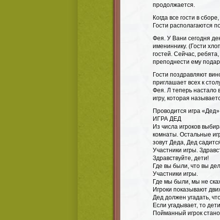
продолжается.
Когда все гости в сбор
Гости располагаются по
Фея. У Вани сегодня де
имениннику. (Гости хло
гостей. Сейчас, ребята
преподнести ему подар
Гости поздравляют вино
приглашает всех к столу
Фея. Л теперь настало 
игру, которая называет
Проводится игра «Дед»
ИГРА ДЕД
Из числа игроков выби
комнаты. Остальные игр
зовут Деда, Дед садится
Участники игры. Здравст
Здравствуйте, дети!
Где вы были, что вы де
Участники игры.
Где мы были, мы не ска
Игроки показывают дви
Дед должен угадать, что
Если угадывает, то дет
Пойманный игрок стано