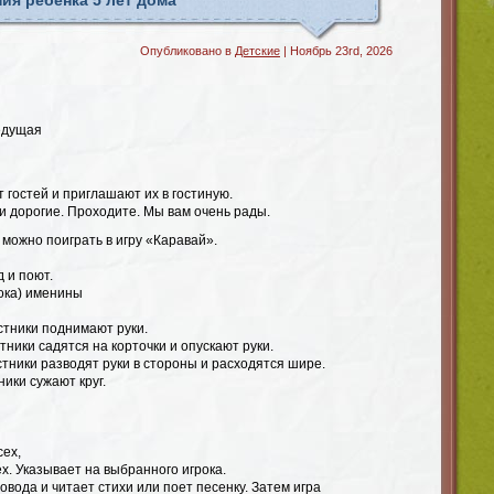
ия ребенка 5 лет дома
Опубликовано в
Детские
| Ноябрь 23rd, 2026
едущая
 гостей и приглашают их в гостиную.
ти дорогие. Проходите. Мы вам очень рады.
 можно поиграть в игру «Каравай».
д и поют.
рока) именины
стники поднимают руки.
тники садятся на корточки и опускают руки.
тники разводят руки в стороны и расходятся шире.
ники сужают круг.
сех,
х. Указывает на выбранного игрока.
овода и читает стихи или поет песенку. Затем игра