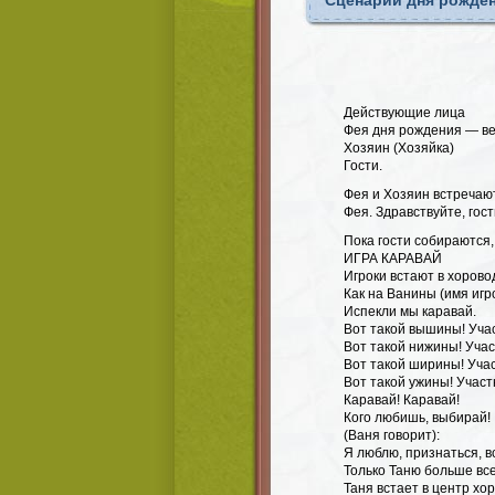
Сценарий дня рожден
Действующие лица
Фея дня рождения — в
Хозяин (Хозяйка)
Гости.
Фея и Хозяин встречают
Фея. Здравствуйте, гос
Пока гости собираются,
ИГРА КАРАВАЙ
Игроки встают в хорово
Как на Ванины (имя иг
Испекли мы каравай.
Вот такой вышины! Уча
Вот такой нижины! Учас
Вот такой ширины! Учас
Вот такой ужины! Участ
Каравай! Каравай!
Кого любишь, выбирай!
(Ваня говорит):
Я люблю, признаться, в
Только Таню больше все
Таня встает в центр хор