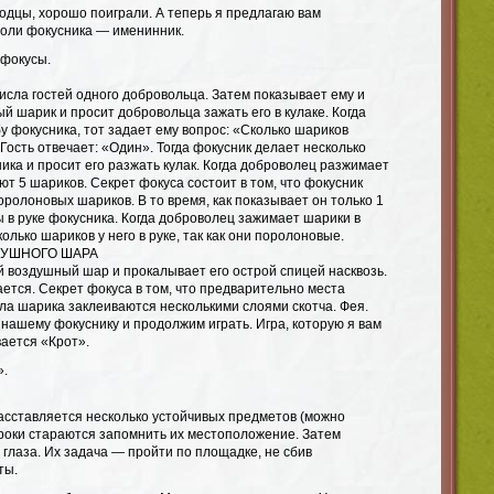
лодцы, хорошо поиграли. А теперь я предлагаю вам
роли фокусника — именинник.
 фокусы.
исла гостей одного добровольца. Затем показывает ему и
й шарик и просит добровольца зажать его в кулаке. Когда
у фокусника, тот задает ему вопрос: «Сколько шариков
 Гость отвечает: «Один». Тогда фокусник делает несколько
ника и просит его разжать кулак. Когда доброволец разжимает
ают 5 шариков. Секрет фокуса состоит в том, что фокусник
оролоновых шариков. В то время, как показывает он только 1
 в руке фокусника. Когда доброволец зажимает шарики в
колько шариков у него в руке, так как они поролоновые.
ДУШНОГО ШАРА
й воздушный шар и прокалывает его острой спицей насквозь.
ется. Секрет фокуса в том, что предварительно места
ла шарика заклеиваются несколькими слоями скотча. Фея.
нашему фокуснику и продолжим играть. Игра, которую я вам
вается «Крот».
».
асставляется несколько устойчивых предметов (можно
гроки стараются запомнить их местоположение. Затем
глаза. Их задача — пройти по площадке, не сбив
ты.