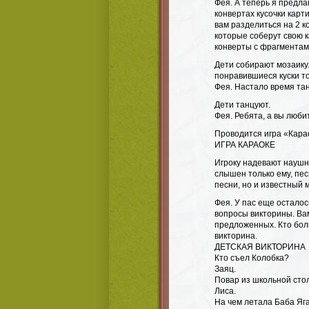
Фея. А теперь я предла
конвертах кусочки карт
вам разделиться на 2 к
которые соберут свою к
конверты с фрагментам
Дети собирают мозаику
понравившиеся куски то
Фея. Настало время та
Дети танцуют.
Фея. Ребята, а вы люби
Проводится игра «Кара
ИГРА КАРАОКЕ
Игроку надевают наушни
слышен только ему, пес
песни, но и известный 
Фея. У пас еще осталос
вопросы викторины. Ва
предложенных. Кто бол
викторина.
ДЕТСКАЯ ВИКТОРИНА
Кто съел Колобка?
Заяц.
Повар из школьной сто
Лиса.
На чем летала Баба Яг