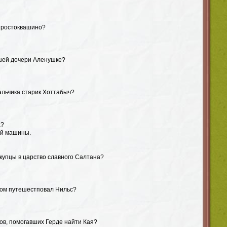
 Простоквашино?
шей дочери Аленушке?
мальчика старик Хоттабыч?
а?
ой машины.
купцы в царство славного Салтана?
ором путешестповал Нильс?
ов, помогавших Герде найти Кая?