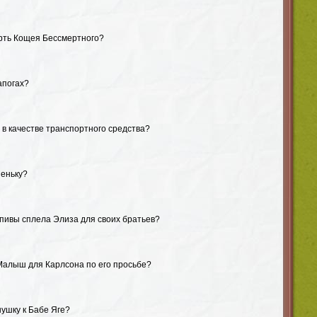
рть Кощея Бессмертного?
апогах?
 в качестве транспортного средства?
еньку?
апивы сплела Элиза для своих братьев?
Малыш для Карлсона по его просьбе?
ушку к Бабе Яге?