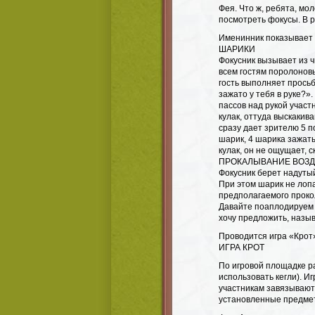
Фея. Что ж, ребята, мо
посмотреть фокусы. В 
Именинник показывает
ШАРИКИ
Фокусник вызывает из ч
всем гостям поролоновы
гость выполняет просьб
зажато у тебя в руке?».
пассов над рукой участ
кулак, оттуда выскакив
сразу дает зрителю 5 п
шарик, 4 шарика зажаты
кулак, он не ощущает, с
ПРОКАЛЫВАНИЕ ВОЗ
Фокусник берет надуты
При этом шарик не лопа
предполагаемого проко
Давайте поаплодируем 
хочу предложить, назы
Проводится игра «Крот
ИГРА КРОТ
По игровой площадке р
использовать кегли). И
участникам завязывают 
установленные предме