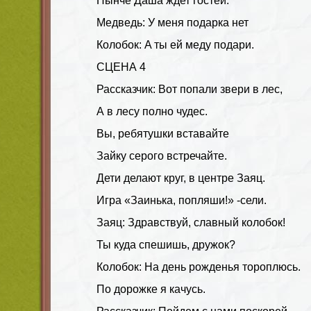
Нынче Даша ждет гостей.
Медведь: У меня подарка нет
Колобок: A ты ей меду подари.
СЦЕНА 4
Рассказчик: Вот попали звери в лес,
А в лесу полно чудес.
Вы, ребятушки вставайте
Зайку серого встречайте.
Дети делают круг, в центре Заяц.
Игра «Заинька, попляши!» -сели.
Заяц: Здравствуй, славный колобок!
Ты куда спешишь, дружок?
Колобок: На день рожденья тороплюсь.
По дорожке я качусь.