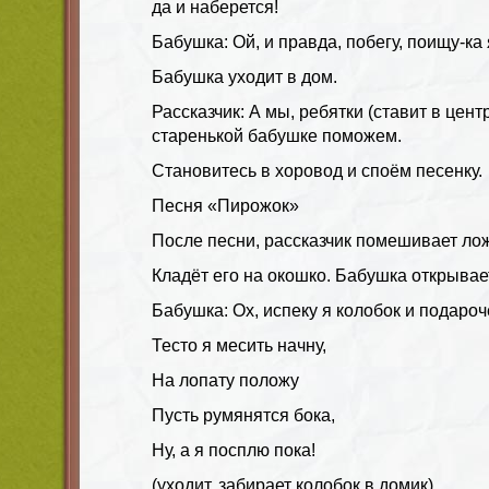
да и наберется!
Бабушка: Ой, и правда, побегу, поищу-ка 
Бабушка уходит в дом.
Рассказчик: А мы, ребятки (ставит в цент
старенькой бабушке поможем.
Становитесь в хоровод и споём песенку.
Песня «Пирожок»
После песни, рассказчик помешивает лож
Кладёт его на окошко. Бабушка открывает
Бабушка: Ох, испеку я колобок и подароч
Тесто я месить начну,
На лопату положу
Пусть румянятся бока,
Ну, а я посплю пока!
(уходит, забирает колобок в домик)