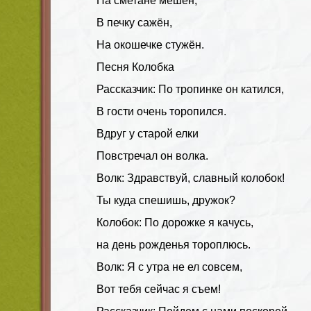
На сметане мешён,
В печку сажён,
На окошечке стужён.
Песня Колобка
Рассказчик: По тропинке он катился,
В гости очень торопился.
Вдруг у старой елки
Повстречал он волка.
Волк: Здравствуй, славный колобок!
Ты куда спешишь, дружок?
Колобок: По дорожке я качусь,
на день рожденья тороплюсь.
Волк: Я с утра не ел совсем,
Вот тебя сейчас я съем!