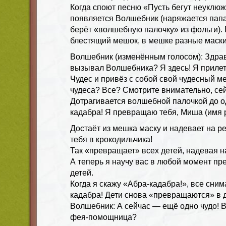
Когда споют песню «Пусть бегут неукл
появляется Волшебник (наряжается папа
берёт «волшебную палочку» из фольги).
блестящий мешок, в мешке разные маски
Волшебник (изменённым голосом): Здравс
вызывал Волшебника? Я здесь! Я прилет
Чудес и привёз с собой свой чудесный ме
чудеса? Все? Смотрите внимательно, сей
Дотрагивается волшебной палочкой до од
кадабра! Я превращаю тебя, Миша (имя
Достаёт из мешка маску и надевает на 
тебя в крокодильчика!
Так «превращает» всех детей, надевая н
А теперь я научу вас в любой момент пр
детей.
Когда я скажу «Абра-кадабра!», все сни
кадабра! Дети снова «превращаются» в д
Волшебник: А сейчас — ещё одно чудо!
фея-помощница?