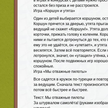
в играх и конкурсах с детьми нужно прос
остался без приза и не расстроился.
Игра «Коршун и утята»
Один из детей выбирается коршуном, ос
Коршун прячется за дверью, утята прыга
ведущий не скажет «Коршун!». Утята дол
корточки, прижать голову к коленям. Ко
ними и пытается дотронуться до тех, кто
ему это не удаётся, он «улетает», и утят
веселятся. Затем всё повторяется. Если 
лотронулся, значит, он «утащил» утёнка, 
коршуном. После подвижных игр хорошо 
спокойные.
Игра «Мы отважные пилоты»
Все садятся в кружок по-турецки и повто
за ведущим. Сначала текст произносится
потом всё быстрее и быстрее.
Текст: Мы отважные пилоты
За штурвалом самолёта! (руками изображ