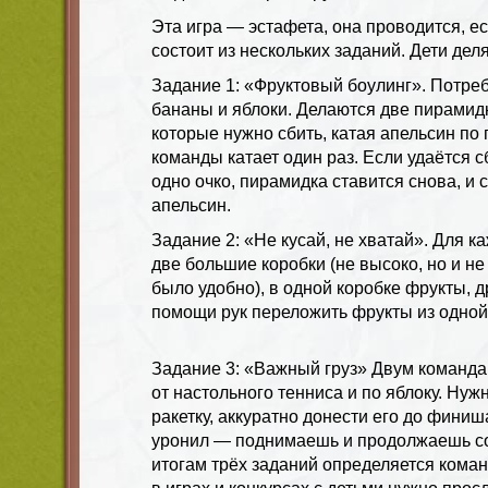
Эта игра — эстафета, она проводится, ес
состоит из нескольких заданий. Дети дел
Задание 1: «Фруктовый боулинг». Потре
бананы и яблоки. Делаются две пирамидк
которые нужно сбить, катая апельсин по 
команды катает один раз. Если удаётся с
одно очко, пирамидка ставится снова, и 
апельсин.
Задание 2: «Не кусай, не хватай». Для 
две большие коробки (не высоко, но и не
было удобно), в одной коробке фрукты, д
помощи рук переложить фрукты из одной 
Задание 3: «Важный груз» Двум команда
от настольного тенниса и по яблоку. Нуж
ракетку, аккуратно донести его до финиш
уронил — поднимаешь и продолжаешь с
итогам трёх заданий определяется кома