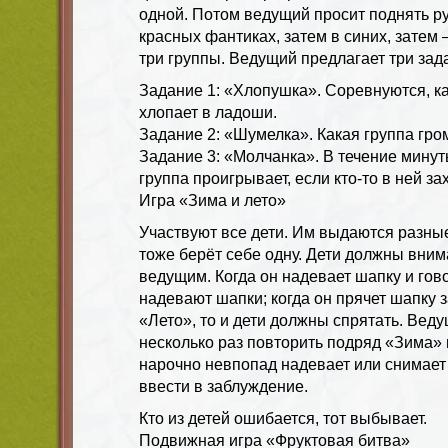
одной. Потом ведущий просит поднять ру
красных фантиках, затем в синих, затем 
три группы. Ведущий предлагает три зад
Задание 1: «Хлопушка». Соревнуются, ка
хлопает в ладоши.
Задание 2: «Шумелка». Какая группа гром
Задание 3: «Молчанка». В течение мину
группа проигрывает, если кто-то в ней за
Игра «Зима и лето»
Участвуют все дети. Им выдаются разны
тоже берёт себе одну. Дети должны вним
ведущим. Когда он надевает шапку и гово
надевают шапки; когда он прячет шапку з
«Лето», то и дети должны спрятать. Вед
несколько раз повторить подряд «Зима» 
нарочно невпопад надевает или снимает
ввести в заблуждение.
Кто из детей ошибается, тот выбывает.
Подвижная игра «Фруктовая битва»