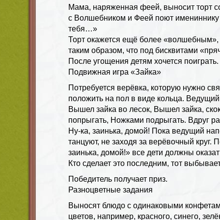
Мама, наряженная феей, выносит торт со
с Волшебником и Феей поют имениннику
тебя…»
Торт окажется ещё более «волшебным», 
таким образом, что под бисквитами «пря
После угощения детям хочется поиграть.
Подвижная игра «Зайка»
Потребуется верёвка, которую нужно свя
положить на пол в виде кольца. Ведущий
Вышел зайка во лесок, Вышел зайка, скок
попрыгать, Ножками подрыгать. Вдруг р
Ну-ка, заинька, домой! Пока ведущий нап
танцуют, не заходя за верёвочный круг. П
заинька, домой!» все дети должны оказать
Кто сделает это последним, тот выбывает
Победитель получает приз.
Разноцветные задания
Выносят блюдо с одинаковыми конфетам
цветов, например, красного, синего, зелё