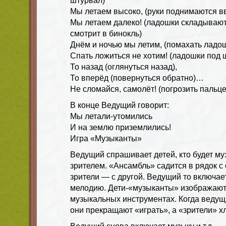
штурвал)
Мы летаем высоко, (руки поднимаются в
Мы летаем далеко! (ладошки складывают
смотрит в бинокль)
Днём и ночью мы летим, (помахать ладо
Спать ложиться не хотим! (ладошки под щ
То назад (оглянуться назад),
То вперёд (повернуться обратно)…
Не сломайся, самолёт! (погрозить пальц
В конце Ведущий говорит:
Мы летали-утомились
И на землю приземлились!
Игра «Музыканты»
Ведущий спрашивает детей, кто будет му
зрителем. «Ансамбль» садится в рядок с
зрители — с другой. Ведущий то включае
мелодию. Дети-«музыканты» изображают
музыкальных инструментах. Когда ведущ
они прекращают «играть», а «зрители» х