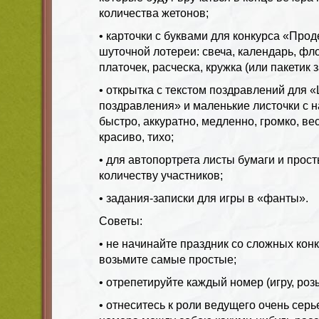
количества жетонов;
• карточки с буквами для конкурса «Прод
шуточной лотереи: свеча, календарь, фл
платочек, расческа, кружка (или пакетик з
• открытка с текстом поздравлений для 
поздравления» и маленькие листочки с н
быстро, аккуратно, медленно, громко, вес
красиво, тихо;
• для автопортрета листы бумаги и прос
количеству участников;
• задания-записки для игры в «фанты».
Советы:
• не начинайте праздник со сложных кон
возьмите самые простые;
• отрепетируйте каждый номер (игру, ро
• отнеситесь к роли ведущего очень серь