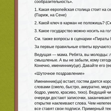
сообразительность».
1. Какая европейская столица стоит на 
(Париж, на Сене)
2. Какой ключ в карман не положишь? (С
3. Какое государство можно носить на г
См. также вопросы в сценарии «Пираты 
За первые правильные ответы вручаютс
Ведущая — мама. Ребята, вы молодцы: л
смышленые. А вы не забыли, кому сегод
Конечно, имениннику(це). Давайте его (е
«Шуточное поздравление»
Именинник(ца) встает, гостям дается кор
словами (смело, быстро, аккуратно, медл
бодро, умело, красиво, тихо). Ведущий чит
очереди достают записочки, заканчиваю
открытке наклеивают слова. Чем нелепее
все ставят свои подписи. Примерный те