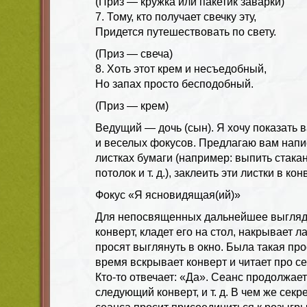
(Приз — кружка или пакетик заварки)
7. Тому, кто получает свечку эту,
Придется путешествовать по свету.
(Приз — свеча)
8. Хоть этот крем и несъедобный,
Но запах просто бесподобный.
(Приз — крем)
Ведущий — дочь (сын). Я хочу показать 
и веселых фокусов. Предлагаю вам напи
листках бумаги (например: выпить стакан
потолок и т. д.), заклеить эти листки в ко
Фокус «Я ясновидящая(ий)»
Для непосвященных дальнейшее выглядит
конверт, кладет его на стол, накрывает 
просят выглянуть в окно. Была такая про
время вскрывает конверт и читает про с
Кто-то отвечает: «Да». Сеанс продолжает
следующий конверт, и т. д. В чем же секр