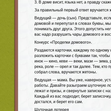
3. В доме висит, языка нет, а правду скаж
За правильный первый ответ вручается 
Ведущий — дочь (сын). Представьте, есл
домовой и перепутал в словах буквы, м
понимать друг друга. Этого допустить нел
вас надо разрушить чары домового и вос
Конкурс «Проделки домового».
Раздаются карточки, каждому по одному 
разложить карточки с буквами так, чтобы
инок — кино, кеви — веки, мази — зима, 
река, роле — орел и так далее. Тем, кто
собрал слова, вручаются жетоны.
Ведущая — мама. Вы уже, наверное, уст
работы. Давайте разыграем шуточную ло
лежат и призы, и свернутые записки с н
Каждый из вас подходит, берет записочку,
достался, и берет его сам.
Шуточная лотерея