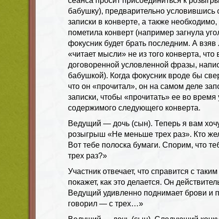
сеанса просит присоединиться к розыгры
бабушку), предварительно условившись 
записки в конверте, а также необходимо,
пометила конверт (например загнула угол
фокусник будет брать последним. А взяв 
«читает мысли» не из того конверта, что в
договоренной условленной фразы, напис
бабушкой). Когда фокусник вроде бы све
что он «прочитал», он на самом деле за
записки, чтобы «прочитать» ее во время
содержимого следующего конверта.
Ведущий — дочь (сын). Теперь я вам хоч
розыгрыш «Не меньше трех раз». Кто же
Вот тебе полоска бумаги. Спорим, что те
трех раз?»
Участник отвечает, что справится с таким
покажет, как это делается. Он действите
Ведущий удивленно поднимает брови и п
говорил — с трех…»