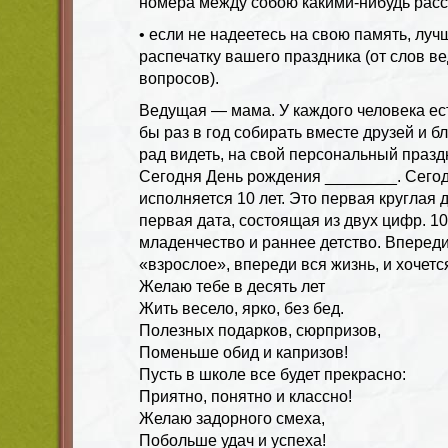
номера между собою какими-нибудь расс
• если не надеетесь на свою память, луч
распечатку вашего праздника (от слов в
вопросов).
Ведущая — мама. У каждого человека ест
бы раз в год собирать вместе друзей и бли
рад видеть, на свой персональный праз
Сегодня День рождения ________. Сегод
исполняется 10 лет. Это первая круглая 
первая дата, состоящая из двух цифр. 1
младенчество и раннее детство. Впереди
«взрослое», впереди вся жизнь, и хочется
Желаю тебе в десять лет
Жить весело, ярко, без бед.
Полезных подарков, сюрпризов,
Поменьше обид и капризов!
Пусть в школе все будет прекрасно:
Приятно, понятно и классно!
Желаю задорного смеха,
Побольше удач и успеха!