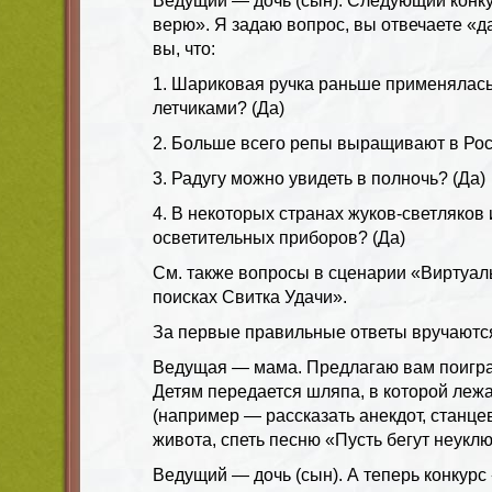
Ведущий — дочь (сын). Следующий конк
верю». Я задаю вопрос, вы отвечаете «да
вы, что:
1. Шариковая ручка раньше применялас
летчиками? (Да)
2. Больше всего репы выращивают в Росс
3. Радугу можно увидеть в полночь? (Да)
4. В некоторых странах жуков-светляков 
осветительных приборов? (Да)
См. также вопросы в сценарии «Виртуал
поисках Свитка Удачи».
За первые правильные ответы вручаютс
Ведущая — мама. Предлагаю вам поигра
Детям передается шляпа, в которой леж
(например — рассказать анекдот, станце
живота, спеть песню «Пусть бегут неуклю
Ведущий — дочь (сын). А теперь конкурс