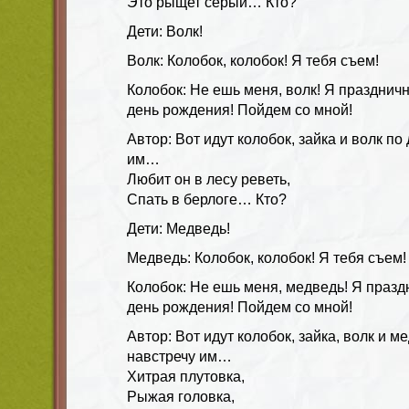
Это рыщет серый… Кто?
Дети: Волк!
Волк: Колобок, колобок! Я тебя съем!
Колобок: Не ешь меня, волк! Я праздничн
день рождения! Пойдем со мной!
Автор: Вот идут колобок, зайка и волк по
им…
Любит он в лесу реветь,
Спать в берлоге… Кто?
Дети: Медведь!
Медведь: Колобок, колобок! Я тебя съем!
Колобок: Не ешь меня, медведь! Я праздн
день рождения! Пойдем со мной!
Автор: Вот идут колобок, зайка, волк и м
навстречу им…
Хитрая плутовка,
Рыжая головка,