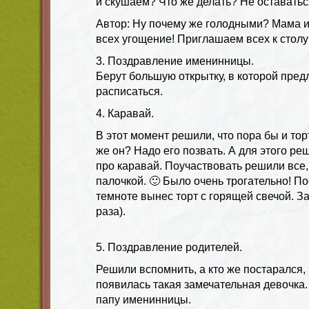
и скушаем? Что же делать? Не оставать
Автор: Ну почему же голодными? Мама и
всех угощение! Приглашаем всех к столу
3. Поздравление именинницы.
Берут большую открытку, в которой пред
расписаться.
4. Каравай.
В этот момент решили, что пора бы и тор
же он? Надо его позвать. А для этого ре
про каравай. Поучаствовать решили все
палочкой. 🙂 Было очень трогательно! П
темноте вынес торт с горящей свечой. З
раза).
5. Поздравление родителей.
Решили вспомнить, а кто же постарался, 
появилась такая замечательная девочка
папу именинницы.