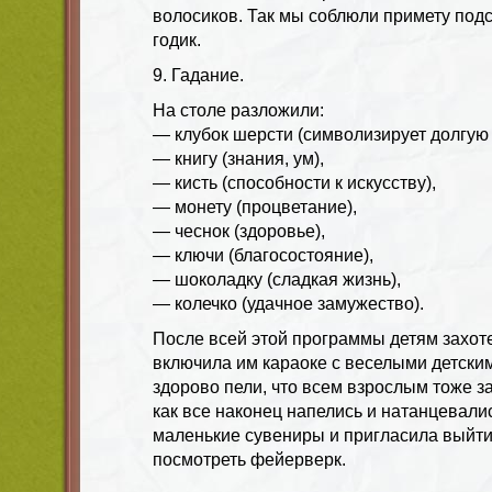
волосиков. Так мы соблюли примету подс
годик.
9. Гадание.
На столе разложили:
— клубок шерсти (символизирует долгую 
— книгу (знания, ум),
— кисть (способности к искусству),
— монету (процветание),
— чеснок (здоровье),
— ключи (благосостояние),
— шоколадку (сладкая жизнь),
— колечко (удачное замужество).
После всей этой программы детям захот
включила им караоке с веселыми детским
здорово пели, что всем взрослым тоже за
как все наконец напелись и натанцевали
маленькие сувениры и пригласила выйти 
посмотреть фейерверк.