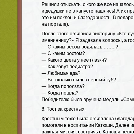
Решили отыскать, с кого же все началос
и дедушки не в капусте нашлись! А их пр
это им поклон и благодарность. В подаро
на портале).
После этого объявили викторину «Кто лу
именинницу?» Я задавала вопросы, а гос
— С каким весом родилась ……..?
— С каким ростом?
— Какого цвета у нее глазки?
— Как зовут педиатра?
— Любимая еда?
— Во сколько вылез первый зуб?
— Когда поползла?
— Когда пошла?
Победителю была вручена медаль «Самы
8. Тост за крестных.
Крестным тоже была объявлена благодарн
помогали в воспитании Катюши. Далее и
важная миссия: состричь с Катюши неск