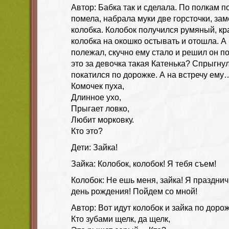
Автор: Бабка так и сделала. По полкам п
помела, набрала муки две горсточки, зам
колобка. Колобок получился румяный, к
колобка на окошко остывать и отошла. А
полежал, скучно ему стало и решил он по
это за девочка такая Катенька? Спрыгнул
покатился по дорожке. А на встречу ему
Комочек пуха,
Длинное ухо,
Прыгает ловко,
Любит морковку.
Кто это?
Дети: Зайка!
Зайка: Колобок, колобок! Я тебя съем!
Колобок: Не ешь меня, зайка! Я празднич
день рождения! Пойдем со мной!
Автор: Вот идут колобок и зайка по доро
Кто зубами щелк, да щелк,