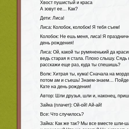
Хвост пушистый и краса
А зовут ее… Как?
Дети: Лиса!
Лиса: Колобок, колобок! Я тебя съем!
Колобок: Не ешь меня, лиса! Я праздничн
день рождения!
Лиса: Ой, какой ты румяненький да краси
ведь старая я стала. Плохо слышу. Сядь 
расскажи еще раз, куда ты спешишь?
Волк: Хитрая ты, кума! Сначала на мордо
потом ам и съешь! Знаем-знаем… Пойдем
Кате на день рождения!
Автор: Шли друзья, шли и, наконец, приш
Зайка (плачет): Ой-ой! Ай-ай!
Все: Что случилось?
Зайка: Как же так? Мы все вместе шли-шл