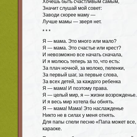
Хочешь быть счастливым самым,
Значит слушай мой совет:
Заводи скорее маму —
Лучше мамы — зверя нет.
* * *
Я — мама. Это много или мало?
Я — мама. Это счастье или крест?
И невозможно все начать сначала,
И я молюсь теперь за то, что есть:
За плач ночной, за молоко, пеленки,
За первый шаг, за первые слова,
За всех детей, за каждого ребенка
Я — мама! И поэтому права.
Я — целый мир, я — жизни возрожденье.
И я весь мир хотела бы обнять.
Я — мама! Мама! Это наслажденье
Никто не в силах у меня отнять.
Для папы спели песню «Папа может все,
караоке.