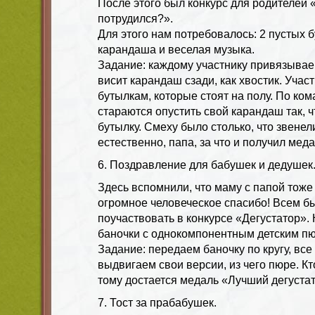
После этого был конкурс для родителей 
потрудился?».
Для этого нам потребовалось: 2 пустых б
карандаша и веселая музыка.
Задание: каждому участнику привязываем
висит карандаш сзади, как хвостик. Учас
бутылкам, которые стоят на полу. По ко
стараются опустить свой карандаш так, 
бутылку. Смеху было столько, что звенели
естественно, папа, за что и получил ме
6. Поздравление для бабушек и дедушек
Здесь вспомнили, что маму с папой тоже 
огромное человеческое спасибо! Всем 
поучаствовать в конкурсе «Дегустатор».
баночки с однокомпонентным детским пю
Задание: передаем баночку по кругу, все
выдвигаем свои версии, из чего пюре. Кт
тому достается медаль «Лучший дегустат
7. Тост за прабабушек.