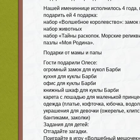
Нашей имениннице исполнилось 4 года,
подарить ей 4 подарка:
набор «Волшебное королевство»: замок 
набор животных
набор «Тайны раскопок. Морские реликв
пазлы «Моя Родина».
Подарки от мамы и папы
Гости подарили Олесе:
огромный замок для кукол Барби
кухня для куклы Барби
офис для куклы Барби
книжный шкаф для куклы Барби
карета с лошадью для маленькой принц
одежда (платье, кофточка, юбочка, водол
украшения для девочки (ожерелье, клипсы
бантиками, заколки)
Задания для детей:
Отгадайте загадки.
Поиграйте в игру «Волшебный мешочек»