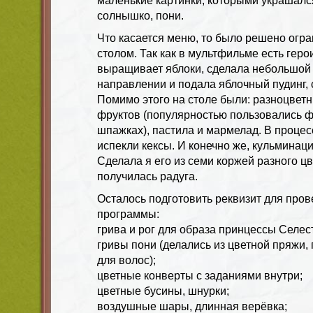
маленькие картинки, которыми украшался 
солнышко, пони.
Что касается меню, то было решено огр
столом. Так как в мультфильме есть геро
выращивает яблоки, сделала небольшой 
направлении и подала яблочный пудинг, с
Помимо этого на столе были: разноцветн
фруктов (популярностью пользовались 
шпажках), пастила и мармелад. В процес
испекли кексы. И конечно же, кульминаци
Сделала я его из семи коржей разного цв
получилась радуга.
Осталось подготовить реквизит для про
программы:
грива и рог для образа принцессы Селес
гривы пони (делались из цветной пряжи,
для волос);
цветные конверты с заданиями внутри;
цветные бусины, шнурки;
воздушные шары, длинная верёвка;