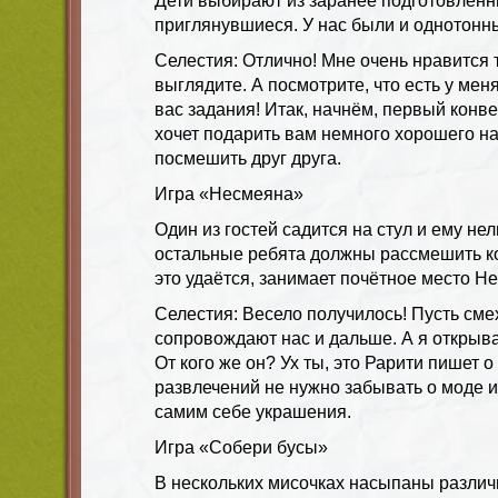
Дети выбирают из заранее подготовленн
приглянувшиеся. У нас были и однотонн
Селестия: Отлично! Мне очень нравится т
выглядите. А посмотрите, что есть у мен
вас задания! Итак, начнём, первый конве
хочет подарить вам немного хорошего н
посмешить друг друга.
Игра «Несмеяна»
Один из гостей садится на стул и ему нел
остальные ребята должны рассмешить кон
это удаётся, занимает почётное место Н
Селестия: Весело получилось! Пусть сме
сопровождают нас и дальше. А я открыв
От кого же он? Ух ты, это Рарити пишет о
развлечений не нужно забывать о моде и
самим себе украшения.
Игра «Собери бусы»
В нескольких мисочках насыпаны различ