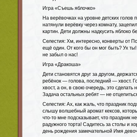
Игра «Съешь яблочко»
На верёвочках на уровне детских голов
натянули верёвку через комнату, зацепил
картин. Дети должны надкусить яблоко б
Селестия: Хм, интересно, конверты от По
ещё один. От кого бы он мог быть? Ух ты
не забыл о нас!
Игра «Дракоша»
Дети становятся друг за другом, держатс
ребёнок — голова, последний — хвост. Г
хвост, а он, в свою очередь, это сделать 
Задача остальных ребят — не отцепитьс
Селестия: Ах, как жаль, что праздник подх
слышу волшебный аромат кексов, которы
что-то мне подсказывает, что праздник н
радужного торта! Садитесь за столы и х
день рождения замечательной Имя девоч