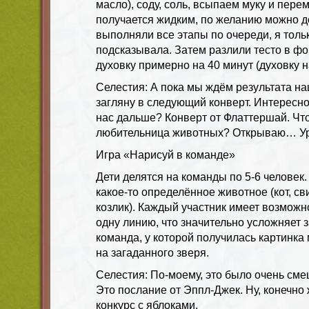
масло), соду, соль, всыпаем муку и пер
получается жидким, по желанию можно д
выполняли все этапы по очереди, я толь
подсказывала. Затем разлили тесто в фо
духовку примерно на 40 минут (духовку н
Селестия: А пока мы ждём результата наш
загляну в следующий конверт. Интересно
нас дальше? Конверт от Флаттершай. Что
любительница животных? Открываю… Ура
Игра «Нарисуй в команде»
Дети делятся на команды по 5-6 человек
какое-то определённое животное (кот, св
козлик). Каждый участник имеет возможн
одну линию, что значительно усложняет 
команда, у которой получилась картинк
на загаданного зверя.
Селестия: По-моему, это было очень смеш
Это послание от Эппл-Джек. Ну, конечно
конкурс с яблоками.