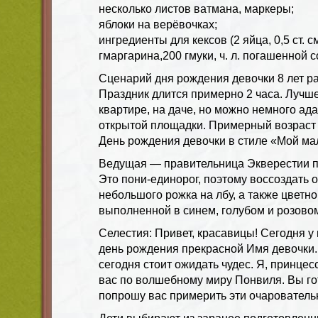
несколько листов ватмана, маркеры;
яблоки на верёвочках;
ингредиенты для кексов (2 яйца, 0,5 ст. 
гмаргарина,200 гмуки, ч. л. погашенной с
Сценарий дня рождения девочки 8 лет ра
Праздник длится примерно 2 часа. Лучше
квартире, на даче, но можно немного ад
открытой площадки. Примерный возраст 
День рождения девочки в стиле «Мой ма
Ведущая — правительница Экверестии п
Это пони-единорог, поэтому воссоздать
небольшого рожка на лбу, а также цветно
выполненной в синем, голубом и розовом
Селестия: Привет, красавицы! Сегодня 
день рождения прекрасной Имя девочки
сегодня стоит ожидать чудес. Я, принцес
вас по волшебному миру Понвиля. Вы го
попрошу вас примерить эти очарователь