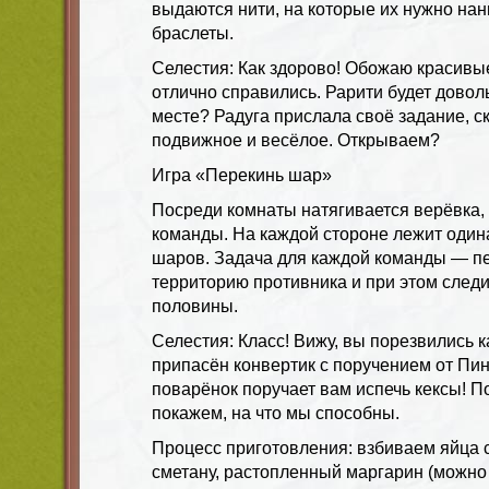
выдаются нити, на которые их нужно нан
браслеты.
Селестия: Как здорово! Обожаю красивые
отлично справились. Рарити будет доволь
месте? Радуга прислала своё задание, ск
подвижное и весёлое. Открываем?
Игра «Перекинь шар»
Посреди комнаты натягивается верёвка, 
команды. На каждой стороне лежит один
шаров. Задача для каждой команды — п
территорию противника и при этом следи
половины.
Селестия: Класс! Вижу, вы порезвились к
припасён конвертик с поручением от Пин
поварёнок поручает вам испечь кексы! П
покажем, на что мы способны.
Процесс приготовления: взбиваем яйца 
сметану, растопленный маргарин (можно