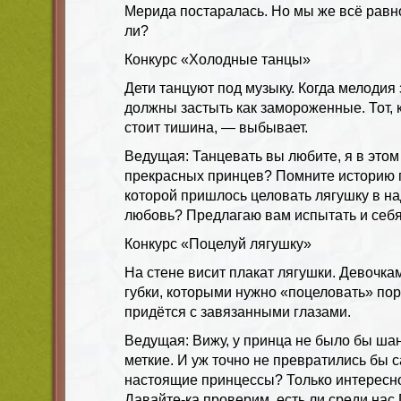
Мерида постаралась. Но мы же всё равн
ли?
Конкурс «Холодные танцы»
Дети танцуют под музыку. Когда мелодия 
должны застыть как замороженные. Тот, 
стоит тишина, — выбывает.
Ведущая: Танцевать вы любите, я в этом 
прекрасных принцев? Помните историю 
которой пришлось целовать лягушку в н
любовь? Предлагаю вам испытать и себя 
Конкурс «Поцелуй лягушку»
На стене висит плакат лягушки. Девочк
губки, которыми нужно «поцеловать» порт
придётся с завязанными глазами.
Ведущая: Вижу, у принца не было бы шан
меткие. И уж точно не превратились бы с
настоящие принцессы? Только интересно,
Давайте-ка проверим, есть ли среди нас