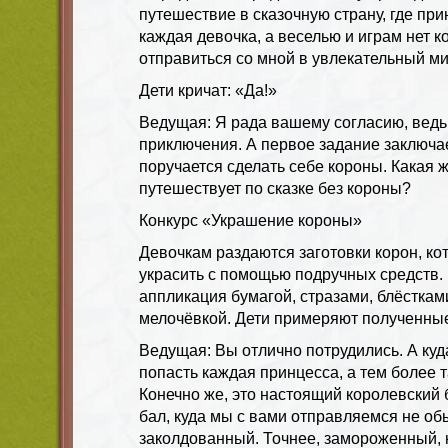
путешествие в сказочную страну, где при
каждая девочка, а веселью и играм нет к
отправиться со мной в увлекательный м
Дети кричат: «Да!»
Ведущая: Я рада вашему согласию, ведь э
приключения. А первое задание заключае
поручается сделать себе короны. Какая 
путешествует по сказке без короны?
Конкурс «Украшение короны»
Девочкам раздаются заготовки корон, к
украсить с помощью подручных средств.
аппликация бумагой, стразами, блёсткам
мелочёвкой. Дети примеряют полученные
Ведущая: Вы отлично потрудились. А куд
попасть каждая принцесса, а тем более 
Конечно же, это настоящий королевский б
бал, куда мы с вами отправляемся не об
заколдованный. Точнее, замороженный, 