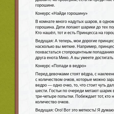
горошине.
Конкурс «Найди горошину»
В комнате много надутых шаров, в одном
горошина. Дети лопают шарики до тех пор
Кто нашёл, тот и есть Принцесса на горо
Ведущая: А теперь, мои дорогие принце
насколько вы меткие. Например, принце
похвастаться стопроцентным попадание
друга енота Мико. А вы умеете достигать
Конкурс «Попади в ведро»
Перед девочками стоят вёдра, с наклее
с количеством очков, которые можно за
ведро — одно очко, то, что стоит чуть да
шести. Гостьи по очереди метают шарик в
три-четыре попытки. Побеждает тот, кто
количество очков.
Ведущая: Ого! Вот это меткость! Я дума