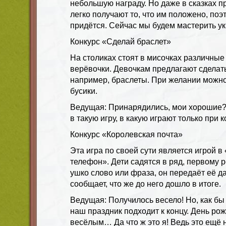
небольшую награду. Но даже в сказках п
легко получают то, что им положено, поэ
придётся. Сейчас мы будем мастерить у
Конкурс «Сделай браслет»
На столиках стоят в мисочках различные
верёвочки. Девочкам предлагают сделат
например, браслеты. При желании можно
бусики.
Ведущая: Принарядились, мои хорошие? 
в такую игру, в какую играют только при
Конкурс «Королевская почта»
Эта игра по своей сути является игрой 
телефон». Дети садятся в ряд, первому 
ушко слово или фраза, он передаёт её да
сообщает, что же до него дошло в итоге.
Ведущая: Получилось весело! Но, как бы
наш праздник подходит к концу. День ро
весёлым… Да что ж это я! Ведь это ещё 