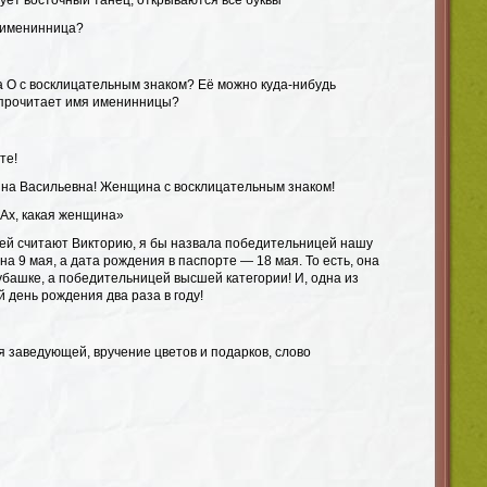
ует восточный танец, открываются все буквы
я именинница?
а О с восклицательным знаком? Её можно куда-нибудь
 прочитает имя именинницы?
те!
ина Васильевна! Женщина с восклицательным знаком!
«Ах, какая женщина»
цей считают Викторию, я бы назвала победительницей нашу
на 9 мая, а дата рождения в паспорте — 18 мая. То есть, она
убашке, а победительницей высшей категории! И, одна из
й день рождения два раза в году!
 заведующей, вручение цветов и подарков, слово