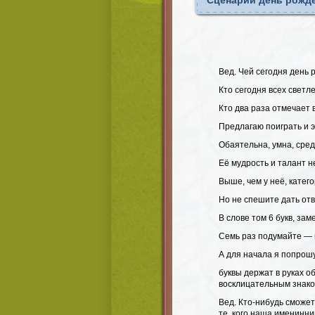
Сценарий день рожде
Вед. Чей сегодня день
Кто сегодня всех светл
Кто два раза отмечает
Предлагаю поиграть и э
Обаятельна, умна, сред
Её мудрость и талант н
Выше, чем у неё, катего
Но не спешите дать отв
В слове том 6 букв, зам
Семь раз подумайте — и
А для начала я попрош
буквы держат в руках о
восклицательным знак
Вед. Кто-нибудь сможет
те, кого наша именинни