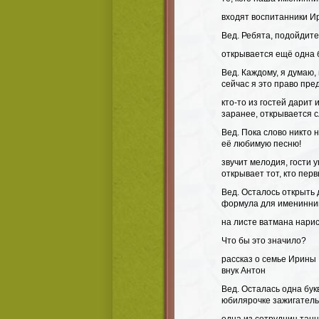
входят воспитанники И
Вед. Ребята, подойдите
открывается ещё одна 
Вед. Каждому, я думаю,
сейчас я это право пре
кто-то из гостей дарит
заранее, открывается 
Вед. Пока слово никто 
её любимую песню!
звучит мелодия, гости 
открывает тот, кто пер
Вед. Осталось открыть 
формула для именинн
на листе ватмана нари
Что бы это значило?
рассказ о семье Ирины 
внук Антон
Вед. Осталась одна бук
юбилярочке зажигатель