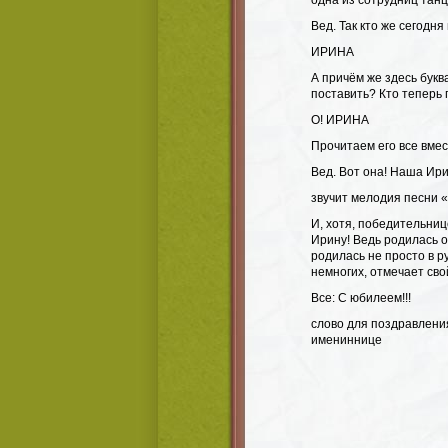
одна из сотрудниц танц
Вед. Так кто же сегодн
ИРИНА
А причём же здесь букв
поставить? Кто теперь
О! ИРИНА
Прочитаем его все вмес
Вед. Вот она! Наша Ир
звучит мелодия песни 
И, хотя, победительни
Ирину! Ведь родилась о
родилась не просто в р
немногих, отмечает сво
Все: С юбилеем!!!
слово для поздравления
имениннице