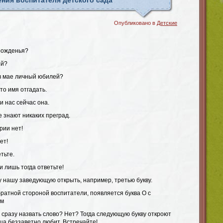
ния воспитателя детского сада
Опубликовано в
Детские
 рожденья?
ей?
 в мае личный юбилей?
то имя отгадать.
и нас сейчас она.
е знают никаких преград.
рии нет!
ет!
етьте.
 лишь тогда ответьте!
у нашу заведующую открыть, например, третью букву.
братной стороной воспитатели, появляется буква О с
ом
 сразу назвать слово? Нет? Тогда следующую букву откроют
ца беззаветно любит. Встречайте!