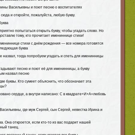
рины Васильевны и поют песню о воспитателях
 сюда и откройте, пожалуйста, любую букву.
буква
 приятно попытаться открыть букву, чтобы угадать слово. Но
доставлю тому, кто прочитает имениннице стихи!
 имениннице стихи с днём рождения — все номера готовятся
следующая буква
не назвал, тогда попробуем угадать и спеть для именинницы
угадывают песню и поют её для именинницы, а букву
вым назвал песню
две буквы. Кто сумеет объяснить, что обозначает эта
ицы?
совано сердце, а внутри написано: С в квадрате+И+А=любовь
Васильевны, где муж Сергей, сын Сергей, невестка Ирина и
ва. Она откроется, если кто-то из вас подарит нашей
ный танец.