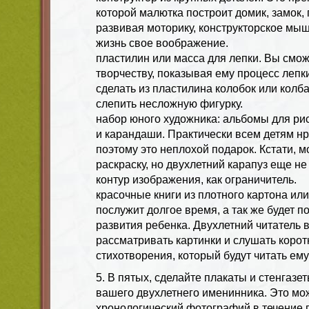
которой малютка построит домик, замок, г
развивая моторику, конструкторское мы
жизнь свое воображение.
пластилин или масса для лепки. Вы смож
творчеству, показывая ему процесс лепк
сделать из пластилина колобок или колб
слепить несложную фигурку.
набор юного художника: альбомы для рис
и карандаши. Практически всем детям нр
поэтому это неплохой подарок. Кстати, м
раскраску, но двухлетний карапуз еще н
контур изображения, как ограничитель.
красочные книги из плотного картона или
послужит долгое время, а так же будет п
развития ребенка. Двухлетний читатель 
рассматривать картинки и слушать корот
стихотворения, который будут читать ему
5. В пятых, сделайте плакаты и стенгаз
вашего двухлетнего именинника. Это мо
хронологический фотографий в течение 