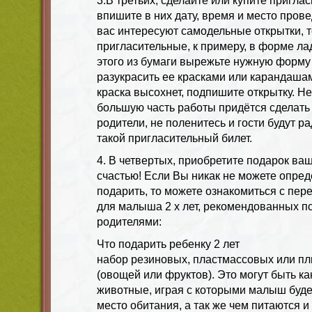
3.В третьих, сделайте или купите пригла
впишите в них дату, время и место пров
вас интересуют самодельные открытки, т
пригласительные, к примеру, в форме л
этого из бумаги вырежьте нужную форм
разукрасить ее красками или карандашам
краска высохнет, подпишите открытку. Не
большую часть работы придётся сделат
родители, не поленитесь и гости будут р
такой пригласительный билет.
4. В четвертых, приобретите подарок в
счастью! Если Вы никак не можете опреде
подарить, то можете ознакомиться с пе
для малыша 2 х лет, рекомендованных п
родителями:
Что подарить ребенку 2 лет
набор резиновых, пластмассовых или 
(овощей или фруктов). Это могут быть ка
животные, играя с которыми малыш будет
место обитания, а так же чем питаются и 