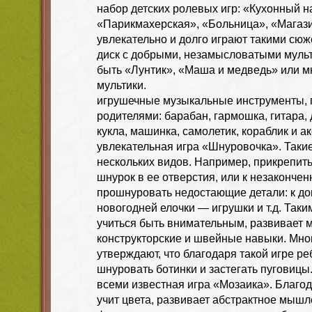
набор детских ролевых игр: «Кухонный н
«Парикмахерская», «Больница», «Магазин
увлекательно и долго играют такими сю
диск с добрыми, незамысловатыми муль
быть «Лунтик», «Маша и медведь» или м
мультики.
игрушечные музыкальные инструменты, 
родителями: барабан, гармошка, гитара, д
кукла, машинка, самолетик, кораблик и а
увлекательная игра «Шнуровочка». Таки
нескольких видов. Например, прикрепить
шнурок в ее отверстия, или к незакончен
прошнуровать недостающие детали: к до
новогодней елочки — игрушки и т.д. Так
учиться быть внимательным, развивает м
конструкторские и швейные навыки. Мно
утверждают, что благодаря такой игре р
шнуровать ботинки и застегать пуговицы
всеми известная игра «Мозаика». Благод
учит цвета, развивает абстрактное мышл