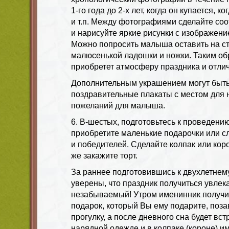
1-го года до 2-х лет, когда он купается, к
и т.п. Между фотографиями сделайте со
и нарисуйте яркие рисунки с изображени
Можно попросить малыша оставить на ст
малюсенькой ладошки и ножки. Таким об
приобретет атмосферу праздника и отлич
Дополнительным украшением могут быть
поздравительные плакаты с местом для 
пожеланий для малыша.
6. В-шестых, подготовьтесь к проведению
приобретите маленькие подарочки или с
и победителей. Сделайте колпак или коро
же закажите торт.
За раннее подготовившись к двухлетнем
уверены, что праздник получиться увлек
незабываемый! Утром именинник получи
подарок, который Вы ему подарите, позав
прогулку, а после дневного сна будет вст
нарядной одежде и в колпаке (короне) и