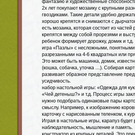
фантазию и художественные способност
2х лет покупают мозаику с крупными р
гвоздиками. Такие детали удобно держать
хорошо крепятся и снимаются с дырчато
есть мозаика, которая состоит из частей
крепятся между собой прорезями и выст
ребенок формирует дорожку, домик и т.д.
игра «Пазлы» с несложными, понятными
разрезанными на 4-6 квадратных или пр
Это может быть машинка, домик, извест
(кошка, собачка, уточка …). Собирая кар
развивает образное представление пре
усидчивость.
набор настольной игры: «Одежда для кук
«Чей детеныш?» и т.д. Процесс игры закл
нужно подобрать одинаковые пары карто
смыслу. Например, к изображению коро
карточку с нарисованным теленком, к к
Играя в настольные игры, карапуз будет 
наблюдательность, мышление и память.
конструктор из крупных деталей. Это пре