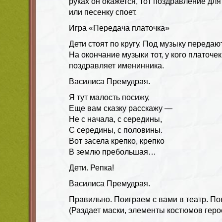
руках он окажется, тот поздравление дл
или песенку споет.
Игра «Передача платочка»
Дети стоят по кругу. Под музыку передают
На окончание музыки тот, у кого платоче
поздравляет именинника.
Василиса Премудрая.
Я тут малость посижу,
Еще вам сказку расскажу —
Не с начала, с середины,
С середины, с половины.
Вот засела крепко, крепко
В землю пребольшая…
Дети. Репка!
Василиса Премудрая.
Правильно. Поиграем с вами в театр. По
(Раздает маски, элементы костюмов герое