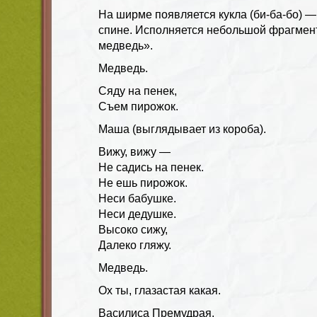
На ширме появляется кукла (би-ба-бо) —
спине. Исполняется небольшой фрагмент
медведь».
Медведь.
Сяду на пенек,
Съем пирожок.
Маша (выглядывает из короба).
Вижу, вижу —
Не садись на пенек.
Не ешь пирожок.
Неси бабушке.
Неси дедушке.
Высоко сижу,
Далеко гляжу.
Медведь.
Ох ты, глазастая какая.
Василиса Премудрая.