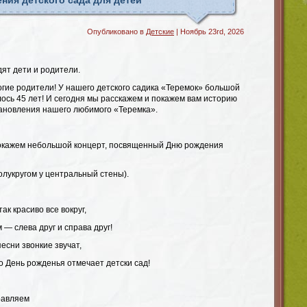
ния детского сада для детей
Опубликовано в
Детские
| Ноябрь 23rd, 2026
ят дети и родители.
огие родители! У нашего детского садика «Теремок» большой
ось 45 лет! И сегодня мы расскажем и покажем вам историю
тановления нашего любимого «Теремка».
покажем небольшой концерт, посвященный Дню рождения
олукругом у центральный стены).
так красиво все вокруг,
 — слева друг и справа друг!
есни звонкие звучат,
о День рожденья отмечает детски сад!
равляем