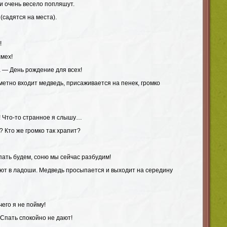
и очень весело попляшут.
садятся на места).
!
смех!
 — День рождение для всех!
аметно входит медведь, присаживается на пенек, громко
е! Что-то странное я слышу…
т? Кто же громко так храпит?
пать будем, соню мы сейчас разбудим!
ают в ладоши. Медведь просыпается и выходит на середину
его я не пойму!
? Спать спокойно не дают!