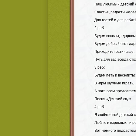
Наш любимый детский 
Счастья, радости жела
Для гостей и для ребят!
2 реб:
Будем веселы, здоровы
Будем добрый свет дар
Приходите гости чаще,
Путь для вас всегда отк
3 реб:
Будем петь и веселитьс
В игры шумные играть,
А пока всем предлагае
Песня «Детский сад».
4 реб:
Я люблю свой детский с
Люблю и взрослых . и р
Вот немного подрастем