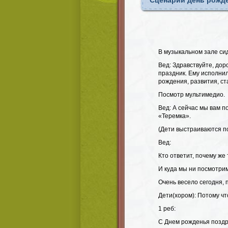
Сценарий день рожде
В музыкальном зале сид
Вед: Здравствуйте, дор
праздник. Ему исполнил
рождения, развития, с
Посмотр мультимедио.
Вед: А сейчас мы вам 
«Теремка».
(Дети выстраиваются п
Вед:
Кто ответит, почему же 
И куда мы ни посмотрим
Очень весело сегодня, п
Дети(хором): Потому чт
1 реб:
С Днем рожденья позд