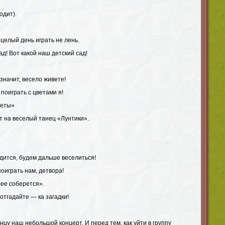
одит).
целый день играть не лень.
ад! Вот какой наш детский сад!
значит, весело живете!
 поиграть с цветами я!
веты»
т на веселый танец «Лунтики».
годится, будем дальше веселиться!
оиграть нам, детвора!
рее соберется».
 отгадайте — ка загадки!
онцу наш небольшой концерт. И перед тем, как уйти в группу