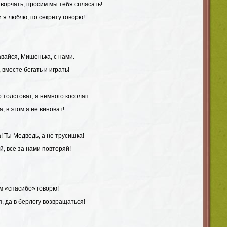
 ворчать, просим мы тебя сплясать!
и я люблю, по секрету говорю!
авайся, Мишенька, с нами.
вместе бегать и играть!
 толстоват, я немного косолап.
, в этом я не виноват!
! Ты Медведь, а не трусишка!
й, все за нами повторяй!
м «спасибо» говорю!
, да в берлогу возвращаться!