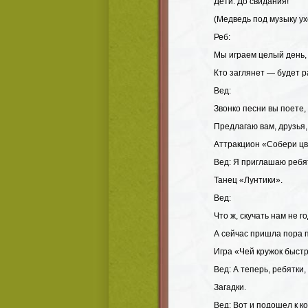
Дети: До свидания!
(Медведь под музыку ух
Реб:
Мы играем целый день, 
Кто заглянет — будет р
Вед:
Звонко песни вы поете, 
Предлагаю вам, друзья,
Аттракцион «Собери ц
Вед: Я приглашаю ребя
Танец «Лунтики».
Вед:
Что ж, скучать нам не 
А сейчас пришла пора п
Игра «Чей кружок быст
Вед: А теперь, ребятки,
Загадки.
Вед: Вот и подошел к к