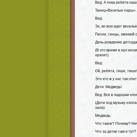
Вед: А пока ребята наш
Танец«Веселые пары». (
Вед:
Эх, во всю идет веселье
Песни, танцы, звонкий 
День рождение детсада
(В это время в зал нез
храпит).
Вед:
Ой, ребята, тише, тиш
Это кто ж у нас так спи
Дети: Медведь!
Вед: Все в ладошки хло
(Дети под музыку хлоп
зала).
Медведь:
Что такое? Почему? Нич
Что за детки там и тут