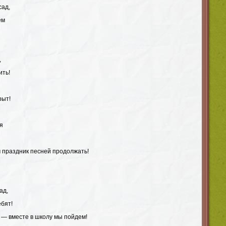
сад,
ем
,
ить!
рыт!
я
м праздник песней продолжать!
ад,
ебят!
 — вместе в школу мы пойдем!