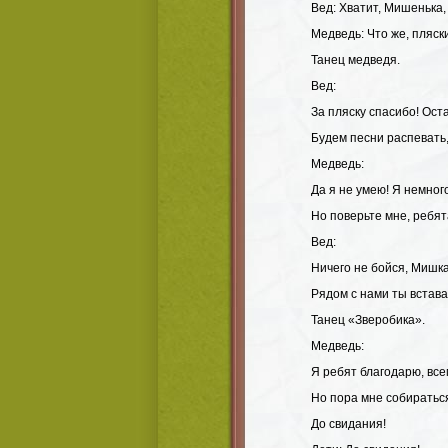
Вед: Хватит, Мишенька,
Медведь: Что же, пляск
Танец медведя.
Вед:
За пляску спасибо! Ост
Будем песни распевать, 
Медведь:
Да я не умею! Я немного
Но поверьте мне, ребята
Вед:
Ничего не бойся, Мишка
Рядом с нами ты встава
Танец «Зверобика».
Медведь:
Я ребят благодарю, все
Но пора мне собираться
До свидания!