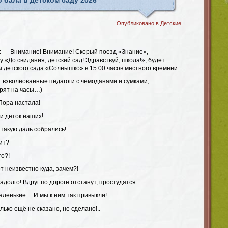
 бала в детском саду 2026
Опубликовано в
Детские
а: — Внимание! Внимание! Скорый поезд «Знание»,
«До свидания, детский сад! Здравствуй, школа!», будет
 детского сада «Солнышко» в 15.00 часов местного времени.
т взволнованные педагоги с чемоданами и сумками,
рят на часы…)
 Пора настала!
ки деток наших!
В такую даль собрались!
оит?
то?!
т неизвестно куда, зачем?!
надолго! Вдруг по дороге отстанут, простудятся…
аленькие… И мы к ним так привыкли!
лько ещё не сказано, не сделано!..