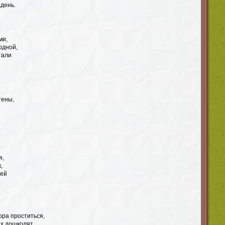
день.
ми,
одной,
тали
тены,
я,
,
ней
ора проститься,
х дошколят.