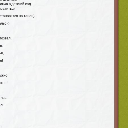
олько в детский сад
вратиться!
становятся на танец)
альс»)
позвал,
я.
ья,
я!
ужно,
ужно!
 час.
с!
!