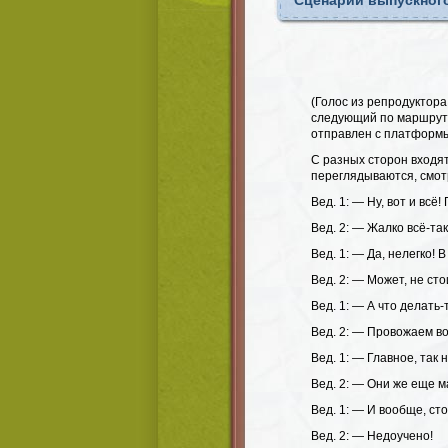
Сценарий выпускного
(Голос из репродуктор
следующий по маршруту 
отправлен с платформы
С разных сторон входя
переглядываются, смот
Вед. 1: — Ну, вот и всё!
Вед. 2: — Жалко всё-та
Вед. 1: — Да, нелегко! 
Вед. 2: — Может, не ст
Вед. 1: — А что делать-
Вед. 2: — Провожаем во
Вед. 1: — Главное, так 
Вед. 2: — Они же еще м
Вед. 1: — И вообще, сто
Вед. 2: — Недоучено!