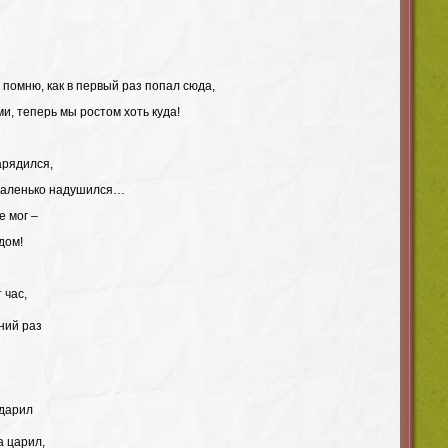
 помню, как в первый раз попал сюда,
ми, теперь мы ростом хоть куда!
арядился,
маленько надушился…
е мог –
дом!
 час,
ний раз
 дарил
а царил,