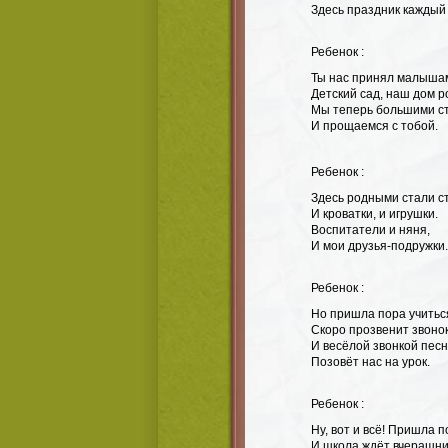
Здесь праздник каждый 
Ребенок :
Ты нас принял малыша
Детский сад, наш дом р
Мы теперь большими с
И прощаемся с тобой.
Ребенок :
Здесь родными стали с
И кроватки, и игрушки.
Воспитатели и няня,
И мои друзья-подружки.
Ребенок :
Но пришла пора учитьс
Скоро прозвенит звонок
И весёлой звонкой пес
Позовёт нас на урок.
Ребенок :
Ну, вот и всё! Пришла п
И школа ждёт вчерашни