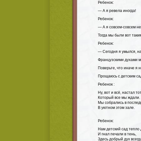
Ребенок:
— А я ревела иногда!
Ребенок:
— А я совсем-совсем не
Тогда мы были вот таки
Ребенок:
— Сегодня я умылся, н
Французскими духами 
Поверьте, что иначе я н
Прощаюсь с детским са
Ребенок
:
Ну, вот и всё, настал тот
Который все мы ждали.
Мы собрались в послед
В уютном этом зале.
Ребенок:
Нам детский сад тепло
И гнал печали в тень,
Здесь добрый дух всегд