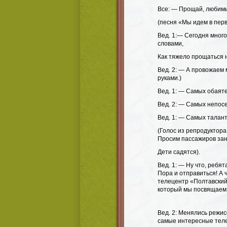
Все: — Прощай, любимы
(песня «Мы идем в перв
Вед. 1:
— Сегодня многое
словами,
Как тяжело прощаться 
Вед. 2: — А провожаем
руками.)
Вед. 1: — Самых обаят
Вед. 2: — Самых непос
Вед. 1: — Самых талант
(Голос из репродуктор
Просим пассажиров зан
Дети садятся).
Вед. 1: — Ну что, ребят
Пора и отправиться! А 
телецентр «Полтавский
который мы посвящаем
Вед. 2: Менялись режис
самые интересные теле