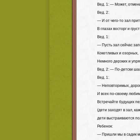
Вед. 1: — Может, отмен
Вед. 2:
— И от чего-то зал прит
В глазах восторг и грус
Вед. 1:
— Пусть зал сейчас зап
Кокетливых и озорных,
Немного дерзких и упр
Вед. 2: — По-детски ш
Вед. 1:
— Неповторимых, дорог
И всех по-своему любим
Встречайте будущих пе
(дети заходят в зал, к
дети выстраиваются пол
Ребенок:
— Пришли мы в садик ма