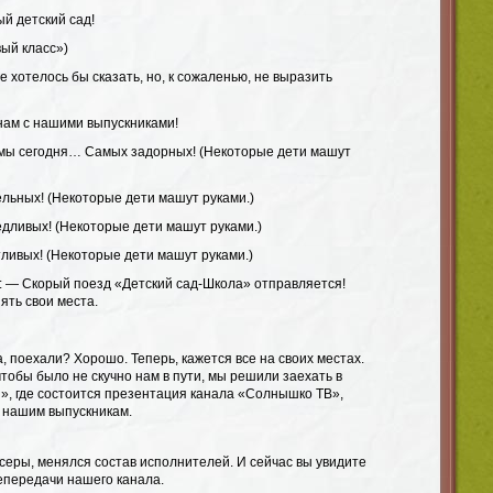
й детский сад!
ый класс»)
 хотелось бы сказать, но, к сожаленью, не выразить
нам с нашими выпускниками!
 мы сегодня… Самых задорных! (Некоторые дети машут
ельных! (Некоторые дети машут руками.)
едливых! (Некоторые дети машут руками.)
ливых! (Некоторые дети машут руками.)
а: — Скорый поезд «Детский сад-Школа» отправляется!
ять свои места.
а, поехали? Хорошо. Теперь, кажется все на своих местах.
чтобы было не скучно нам в пути, мы решили заехать в
», где состоится презентация канала «Солнышко ТВ»,
 нашим выпускникам.
серы, менялся состав исполнителей. И сейчас вы увидите
передачи нашего канала.