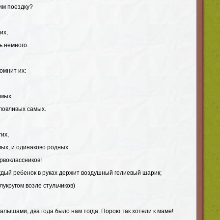
им поездку?
их,
ть немного.
омнит их:
ямых.
аловливых самых.
их,
ых, и одинаково родных.
рвоклассников!
аждый ребенок в руках держит воздушный гелиевый шарик;
укругом возле стульчиков)
лышами, два года было нам тогда. Порою так хотели к маме!