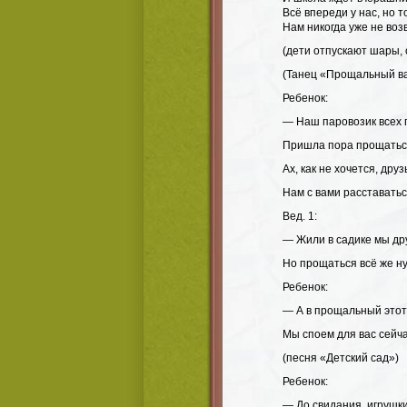
Всё впереди у нас, но т
Нам никогда уже не воз
(дети отпускают шары, 
(Танец «Прощальный в
Ребенок:
— Наш паровозик всех 
Пришла пора прощатьс
Ах, как не хочется, друз
Нам с вами расставатьс
Вед. 1:
— Жили в садике мы др
Но прощаться всё же н
Ребенок:
— А в прощальный этот
Мы споем для вас сейча
(песня «Детский сад»)
Ребенок:
— До свидания, игрушки