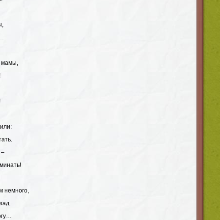
ы,
а…
 мамы,
!
!
или:
тать.
 –
минать!
м немного,
зад.
огу…