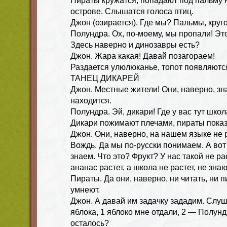
Пираты кружатся, попадают под пальму
острове. Слышатся голоса птиц.
Джон (озирается). Где мы? Пальмы, круг
Полундра. Ох, по-моему, мы пропали! Эт
Здесь наверно и динозавры есть?
Джон. Жара какая! Давай позагораем!
Раздается улюлюканье, топот появляютс
ТАНЕЦ ДИКАРЕЙ
Джон. Местные жители! Они, наверно, зн
находится.
Полундра. Эй, дикари! Где у вас тут шко
Дикари пожимают плечами, пираты пока
Джон. Они, наверно, на нашем языке не 
Вождь. Да мы по-русски понимаем. А вот
знаем. Что это? Фрукт? У нас такой не рас
ананас растет, а школа не растет, не знаю
Пираты. Да они, наверно, ни читать, ни п
умнеют.
Джон. А давай им задачку зададим. Слуш
яблока, 1 яблоко мне отдали, 2 — Полунд
осталось?