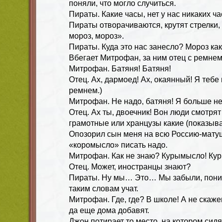
поняли, что могло случиться.
Пираты. Какие часы, нет у нас никаких ча
Пираты отворачиваются, крутят стрелки,
мороз, мороз».
Пираты. Куда это нас занесло? Мороз как
Вбегает Митрофан, за ним отец с ремнем
Митрофан. Батяня! Батяня!
Отец. Ах, дармоед! Ах, окаянный! Я тебе 
ремнем.)
Митрофан. Не надо, батяня! Я больше не
Отец. Ах ты, двоечник! Вон люди смотрят
грамотные или хранцузы какие (показыва
Опозорил сын меня на всю Россию-матушк
«коромысло» писать надо.
Митрофан. Как не знаю? Курымысло! Кур
Отец. Может, иностранцы знают?
Пираты. Ну мы… Это… Мы забыли, поним
таким словам учат.
Митрофан. Где, где? В школе! А не скаж
да еще дома добавят.
Джон потирает то место, на котором сидя