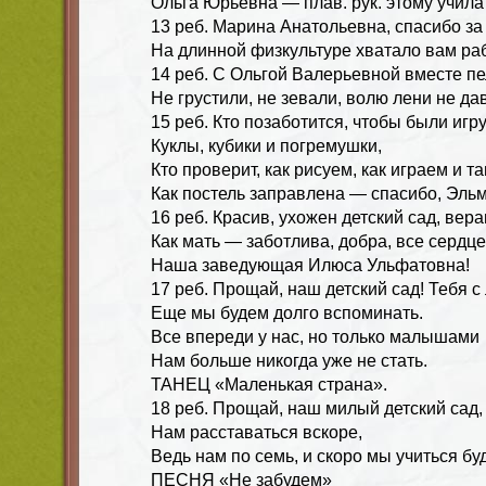
Ольга Юрьевна — плав. рук. этому учила
13 реб. Марина Анатольевна, спасибо за 
На длинной физкультуре хватало вам ра
14 реб. С Ольгой Валерьевной вместе пе
Не грустили, не зевали, волю лени не да
15 реб. Кто позаботится, чтобы были игр
Куклы, кубики и погремушки,
Кто проверит, как рисуем, как играем и т
Как постель заправлена — спасибо, Эль
16 реб. Красив, ухожен детский сад, вера
Как мать — заботлива, добра, все сердце
Наша заведующая Илюса Ульфатовна!
17 реб. Прощай, наш детский сад! Тебя 
Еще мы будем долго вспоминать.
Все впереди у нас, но только малышами
Нам больше никогда уже не стать.
ТАНЕЦ «Маленькая страна».
18 реб. Прощай, наш милый детский сад,
Нам расставаться вскоре,
Ведь нам по семь, и скоро мы учиться бу
ПЕСНЯ «Не забудем»