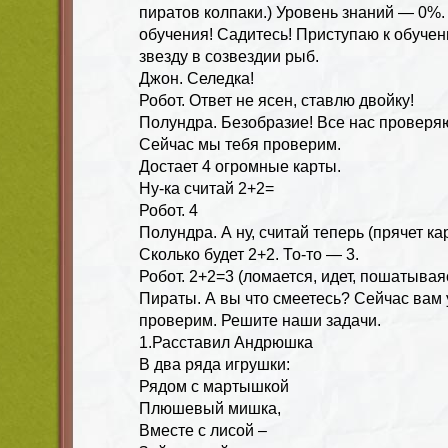
пиратов колпаки.) Уровень знаний — 0%.
обучения! Садитесь! Приступаю к обуче
звезду в созвездии рыб.
Джон. Селедка!
Робот. Ответ не ясен, ставлю двойку!
Полундра. Безобразие! Все нас проверяю
Сейчас мы тебя проверим.
Достает 4 огромные карты.
Ну-ка считай 2+2=
Робот. 4
Полундра. А ну, считай теперь (прячет карту
Сколько будет 2+2. То-то — 3.
Робот. 2+2=3 (ломается, идет, пошатываяс
Пираты. А вы что смеетесь? Сейчас вам
проверим. Решите наши задачи.
1.Расставил Андрюшка
В два ряда игрушки:
Рядом с мартышкой
Плюшевый мишка,
Вместе с лисой –