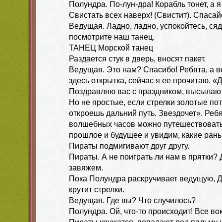
Полундра. По-лун-дра! Корабль тонет, а 
Свистать всех наверх! (Свистит). Спасай
Ведущая. Ладно, ладно, успокойтесь, сяд
посмотрите наш танец.
ТАНЕЦ Морской танец
Раздается стук в дверь, вносят пакет.
Ведущая. Это нам? Спасибо! Ребята, а ве
здесь открытка, сейчас я ее прочитаю. «
Поздравляю вас с праздником, высылаю
Но не простые, если стрелки золотые пот
откроешь дальний путь. Звездочет». Реб
волшебных часов можно путешествовать
прошлое и будущее и увидим, какие ран
Пираты подмигивают друг другу.
Пираты. А не поиграть ли нам в прятки?
завяжем.
Пока Полундра раскручивает ведущую, Д
крутит стрелки.
Ведущая. Где вы? Что случилось?
Полундра. Ой, что-то происходит! Все вок