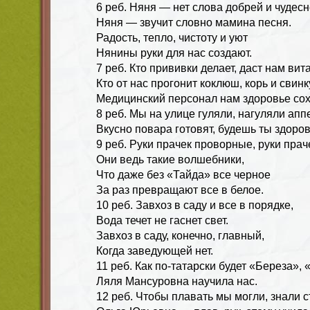
6 реб. Няня — нет слова добрей и чудесн
Няня — звучит словно мамина песня.
Радость, тепло, чистоту и уют
Нянины руки для нас создают.
7 реб. Кто прививки делает, даст нам вит
Кто от нас прогонит коклюш, корь и свинк
Медицинский персонал нам здоровье сох
8 реб. Мы на улице гуляли, нагуляли аппе
Вкусно повара готовят, будешь ты здоров
9 реб. Руки прачек проворные, руки прач
Они ведь такие волшебники,
Что даже без «Тайда» все черное
За раз превращают все в белое.
10 реб. Завхоз в саду и все в порядке,
Вода течет не гаснет свет.
Завхоз в саду, конечно, главный,
Когда заведующей нет.
11 реб. Как по-татарски будет «Береза»,
Ляля Мансуровна научила нас.
12 реб. Чтобы плавать мы могли, знали с