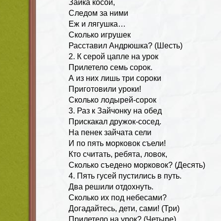
Зайка косой,
Следом за ними
Еж и лягушка…
Сколько игрушек
Расставил Андрюшка? (Шесть)
2. К серой цапле на урок
Прилетело семь сорок.
А из них лишь три сороки
Приготовили уроки!
Сколько лодырей-сорок
3. Раз к Зайчонку на обед
Прискакал дружок-сосед.
На пенек зайчата сели
И по пять морковок съели!
Кто считать, ребята, ловок,
Сколько съедено морковок? (Десять)
4. Пять гусей пустились в путь.
Два решили отдохнуть.
Сколько их под небесами?
Догадайтесь, дети, сами! (Три)
Прилетело на урок? (Четыре)