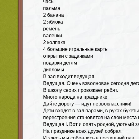
часы
пальма
2 банана
2 яблока
ремень
валенки
2 колпака
4 большие игральные карты
открытки с задачками
подарки детям
дипломы
В зал входит ведущая.
Ведущая. Очень взволнован сегодня детс
В школу своих провожает ребят.
Много народа на празднике,
Дайте дорогу — идут первоклассники!
Дети входят в зал парами, в руках букет
перестроения становятся на свои места
Ведущая I. Вот и опять родной, уютный з
На празднике всех друзей собрал.
И здесь мы собрались в последний раз,