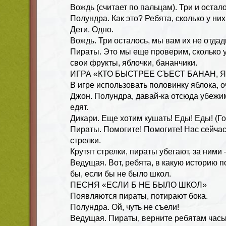
Вождь (считает по пальцам). Три и остало
Полундра. Как это? Ребята, сколько у ни
Дети. Одно.
Вождь. Три осталось, мы вам их не отдади
Пираты. Это мы еще проверим, сколько у
свои фрукты, яблочки, бананчики.
ИГРА «КТО БЫСТРЕЕ СЪЕСТ БАНАН, 
В игре использовать половинку яблока, 
Джон. Полундра, давай-ка отсюда убежим
едят.
Дикари. Еще хотим кушать! Еды! Еды! (Г
Пираты. Помогите! Помогите! Нас сейчас
стрелки.
Крутят стрелки, пираты убегают, за ними
Ведущая. Вот, ребята, в какую историю 
бы, если бы не было школ.
ПЕСНЯ «ЕСЛИ Б НЕ БЫЛО ШКОЛ»
Появляются пираты, потирают бока.
Полундра. Ой, чуть не съели!
Ведущая. Пираты, верните ребятам часы