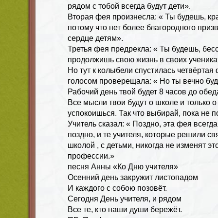
рядом с тобой всегда будут дети».
Вторая фея произнесла: « Ты будешь, к
потому что нет более благородного приз
сердце детям».
Третья фея предрекла: « Ты будешь, бес
продолжишь свою жизнь в своих ученика
Но тут к колыбели спустилась четвёртая 
голосом проверещала: « Но ты вечно буд
Рабочий день твой будет 8 часов до обед
Все мысли твои будут о школе и только о
успокоишься. Так что выбирай, пока не п
Учитель сказал: « Поздно, эта фея всегд
поздно, и те учителя, которые решили св
школой , с детьми, никогда не изменят э
профессии.»
песня Анны «Ко Дню учителя»
Осенний день закружит листопадом
И каждого с собою позовёт.
Сегодня День учителя, и рядом
Все те, кто наши души бережёт.