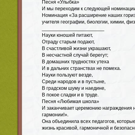
Песня «Улыбка»
И мы переходим к следующей номинации
Номинация «За расширение наших гори
учителя географии, биологии, химии, фи
_______________________
Науки юношей питают,
Отраду старым подают,
В счастливой жизни украшают,
В несчастной случай берегут;
В домашних трудностях утеха
И в дальних странствах не помеха.
Науки пользуют везде,
Среди народов и в пустыне,
В градском шуму и наедине,
В покое сладки и в труде.
Песня «Любимая школа»
И заканчивает церемонию награждения 
гармонии!».
Она объединила всех педагогов, которы
жизнь красивой, гармоничной и безопас
__________________________________