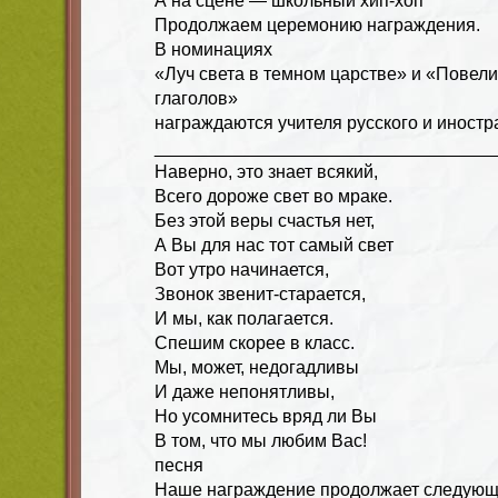
А на сцене — школьный хип-хоп
Продолжаем церемонию награждения.
В номинациях
«Луч света в темном царстве» и «Повел
глаголов»
награждаются учителя русского и иностр
__________________________________
Наверно, это знает всякий,
Всего дороже свет во мраке.
Без этой веры счастья нет,
А Вы для нас тот самый свет
Вот утро начинается,
Звонок звенит-старается,
И мы, как полагается.
Спешим скорее в класс.
Мы, может, недогадливы
И даже непонятливы,
Но усомнитесь вряд ли Вы
В том, что мы любим Вас!
песня
Наше награждение продолжает следую