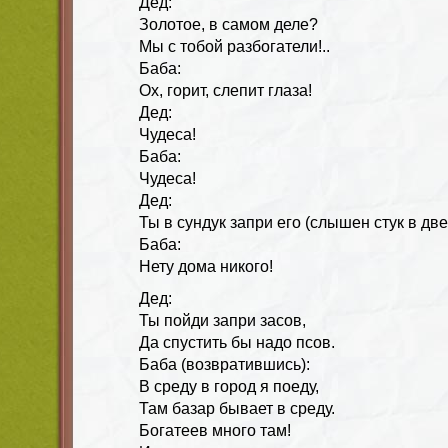
Дед:
Золотое, в самом деле?
Мы с тобой разбогатели!..
Баба:
Ох, горит, слепит глаза!
Дед:
Чудеса!
Баба:
Чудеса!
Дед:
Ты в сундук запри его (слышен стук в две
Баба:
Нету дома никого!
Дед:
Ты пойди запри засов,
Да спустить бы надо псов.
Баба
(возвратившись):
В среду в город я поеду,
Там базар бывает в среду.
Богатеев много там!