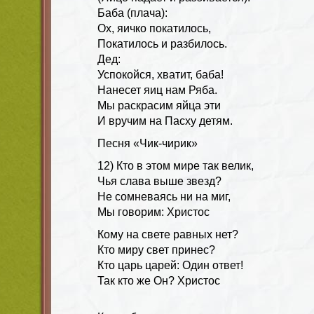
Баба
(плача):
Ох, яичко покатилось,
Покатилось и разбилось.
Дед:
Успокойся, хватит, баба!
Нанесет яиц нам Ряба.
Мы раскрасим яйца эти
И вручим на Пасху детям.
Песня «Чик-чирик»
12) Кто в этом мире так велик,
Чья слава выше звезд?
Не сомневаясь ни на миг,
Мы говорим: Христос
Кому на свете равных нет?
Кто миру свет принес?
Кто царь царей: Один ответ!
Так кто же Он? Христос