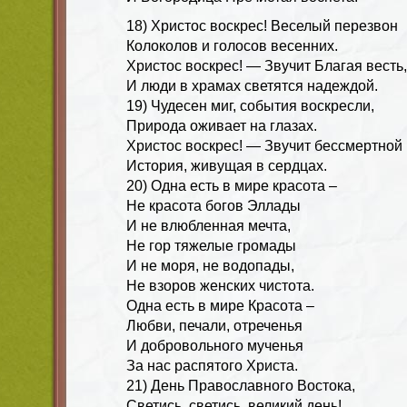
18) Христос воскрес! Веселый перезвон
Колоколов и голосов весенних.
Христос воскрес! — Звучит Благая весть,
И люди в храмах светятся надеждой.
19)
Чудесен миг, события воскресли,
Природа оживает на глазах.
Христос воскрес! — Звучит бессмертной
История, живущая в сердцах.
20)
Одна есть в мире красота –
Не красота богов Эллады
И не влюбленная мечта,
Не гор тяжелые громады
И не моря, не водопады,
Не взоров женских чистота.
Одна есть в мире Красота –
Любви, печали, отреченья
И добровольного мученья
За нас распятого Христа.
21) День Православного Востока,
Светись, светись, великий день!