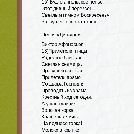
15) Будто ангельское пенье,
Этот дивный перезвон,
Светлым гимном Воскресенья
Зазвучал со всех сторон!
Песня «Дин-дон»
Виктор Афанасьев
16)Прилетели птицы,
Радостно блистая:
Светлая седмица,
Праздничная стая!
Прилетели прямо
Со двора Господня
Проводить из храма
Крестный ход сегодня.
А у нас куличик –
Золотая корка!
Крашеных яичек
На подносе горка!
Молоко в крынке!