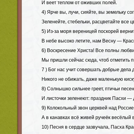
И веет теплом от оживших полей.
4) Ярче вы, лучи, сияйте, вы земельку со
Зеленейте, стебельки, расцветайте все ц
5) Из-за моря вереницей поскорей верни
В небе высоко летите, нам Весну — Крас
6) Воскресение Христа! Все полны любви
Мы пришли сейчас сюда, чтоб отметить п
7 ) Бог нас учит совершать добрые дела 
Никого не обижать, даже маленькую киск
8) Солнышко сильнее греет, птичьи песе
И листочки зеленеют: праздник Пасхи — 
9) Колокольный звон церквей над Россие
А в канавках всё живей ручеёк весёлый 
10) Песня в сердце зазвучала, Пасха Кра