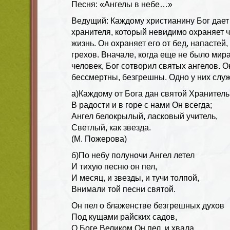
Песня: «Ангелы в небе…»
Ведущий:
Каждому христианину Бог дает
хранителя, который невидимо охраняет 
жизнь. Он охраняет его от бед, напастей,
грехов. Вначале, когда еще не было мир
человек, Бог сотворил святых ангелов. 
бессмертны, безгрешны. Одно у них служ
а)Каждому от Бога дан святой Хранитель
В радости и в горе с нами Он всегда;
Ангел белокрылый, ласковый учитель,
Светлый, как звезда.
(М. Пожерова)
б)По небу полуночи Ангел летел
И тихую песню он пел,
И месяц, и звезды, и тучи толпой,
Внимали той песни святой.
Он пел о блаженстве безгрешных духов
Под кущами райских садов,
О Боге Великом Он пел, и хвала