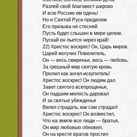
Разлей свой благовест широко
И всю Россию им одень!
Но и Святой Руси пределом
Его призыва не стесняй.
Пусть будет слышен в мире целом,
Пускай он льется через край!
22
) Христос воскрес! Он, Царь миров,
Царей могучих Повелитель,
Он — весь смиренье, весь — любовь,
За грешный мир святую кровь
Пролил как ангел-искупитель!
Христос воскрес! Он людям дал
Завет святого всепрощенья,
Он падшим милость даровал
И за святые убежденья
Велел страдать, как сам страдал!
Христос воскрес! Он возвестил,
Что на земле все люди — братья,
Он мир любовью обновил,
Он на кресте врагов простил