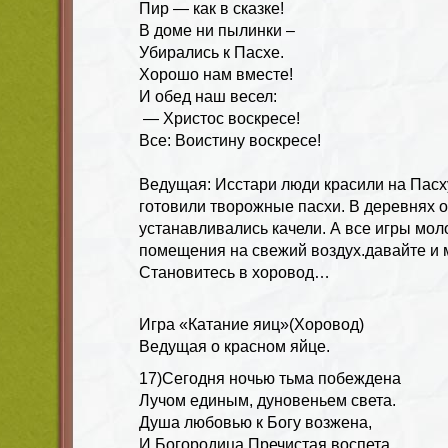
Пир — как в сказке!
В доме ни пылинки –
Убирались к Пасхе.
Хорошо нам вместе!
И обед наш весел:
— Христос воскресе!
Все: Воистину воскресе!
Ведущая: Исстари люди красили на Пасху
готовили творожные пасхи. В деревнях 
устанавливались качели. А все игры мо
помещения на свежий воздух.давайте и 
Становитесь в хоровод…
Игра «Катание яиц»(Хоровод)
Ведущая о красном яйце
.
17)Сегодня ночью тьма побеждена
Лучом единым, дуновеньем света.
Душа любовью к Богу возжена,
И Богородица Пречистая воспета.