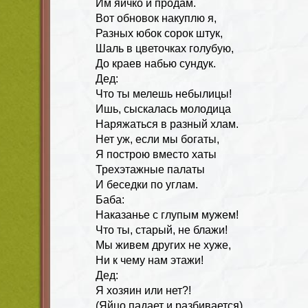
Им яичко и продам.
Вот обновок накуплю я,
Разных юбок сорок штук,
Шаль в цветочках голубую,
До краев набью сундук.
Дед:
Что ты мелешь небылицы!
Ишь, сыскалась молодица
Наряжаться в разный хлам.
Нет уж, если мы богаты,
Я построю вместо хаты
Трехэтажные палаты
И беседки по углам.
Баба:
Наказанье с глупым мужем!
Что ты, старый, не блажи!
Мы живем других не хуже,
Ни к чему нам этажи!
Дед:
Я хозяин или нет?!
(Яйцо падает и разбивается).