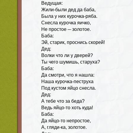
Ведущая:
Жили-были дед да баба,
Была у них курочка-ряба.
Снесла курочка яичко,
Не простое ─ золотое.
Баба:
Эй, старик, проснись скорей!
Дед:
Волки что ли у дверей?
Ты чего шумишь, старуха?
Баба:
Да смотри, что я нашла:
Наша курочка-пеструха
Под кустом яйцо снесла.
Дед:
А тебе что за беда?
Ведь яйцо-то хоть куда!
Баба:
Да яйцо-то непростое,
А, гляди-ка, золотое.