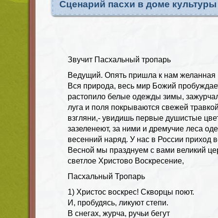
Сценарий пасхи в доме культуры
Звучит Пасхальный тропарь
Ведущий.
Опять пришла к нам желанная 
Вся природа, весь мир Божий пробуждае
растопило белые одежды зимы, зажурча
луга и поля покрываются свежей травкой,
взгляни,- увидишь первые душистые цв
зазеленеют, за ними и дремучие леса од
весенний наряд. У нас в России приход 
Весной мы празднуем с вами великий ц
светлое Христово Воскресение,
Пасхальный Тропарь
1) Христос воскрес! Скворцы поют.
И, пробудясь, ликуют степи.
В снегах, журча, ручьи бегут