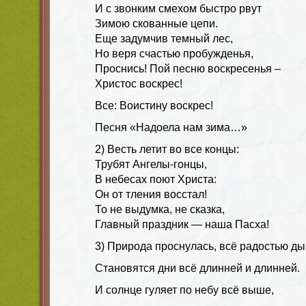
И с звонким смехом быстро рвут
Зимою скованные цепи.
Еще задумчив темный лес,
Но веря счастью пробужденья,
Проснись! Пой песню воскресенья –
Христос воскрес!
Все: Воистину воскрес!
Песня «Надоела нам зима…»
2)
Весть летит во все концы:
Трубят Ангелы-гонцы,
В небесах поют Христа:
Он от тления восстал!
То не выдумка, не сказка,
Главный праздник — наша Пасха!
3) Природа проснулась, всё радостью ды
Становятся дни всё длинней и длинней.
И солнце гуляет по небу всё выше,