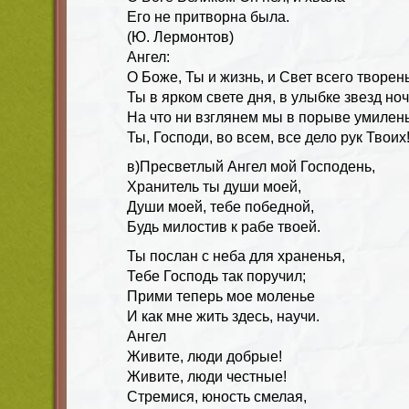
Его не притворна была.
(Ю. Лермонтов)
Ангел
:
О Боже, Ты и жизнь, и Свет всего творен
Ты в ярком свете дня, в улыбке звезд но
На что ни взглянем мы в порыве умилен
Ты, Господи, во всем, все дело рук Твоих
в)Пресветлый Ангел мой Господень,
Хранитель ты души моей,
Души моей, тебе победной,
Будь милостив к рабе твоей.
Ты послан с неба для храненья,
Тебе Господь так поручил;
Прими теперь мое моленье
И как мне жить здесь, научи.
Ангел
Живите, люди добрые!
Живите, люди честные!
Стремися, юность смелая,