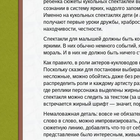
ребенка сюжеты кукольных спектаклей в
сознании в систему ярких, надолго зап
Именно на кукольных спектаклях дети (и 
получают первые уроки дружбы, храброст
находчивости, честности.
Спектакли для малышей должны быть кор
яркими. В них обычно немного событий, 
мораль. И в них не должно быть ничего 
Как правило, в роли актеров-кукловодов
Поскольку сказки для постановки выбир
несложные, можно обойтись даже без ре
распределить роли и каждому артисту раз
где реплики персонажа выделены жирны
спектакля можно следить за текстом (за 
встречается жирный шрифт — значит, пор
Немаловажная деталь: вовсе не обязател
слово в слово, можно импровизировать,
сюжетную линию, добавлять что-то от се
представление было интересным, живы