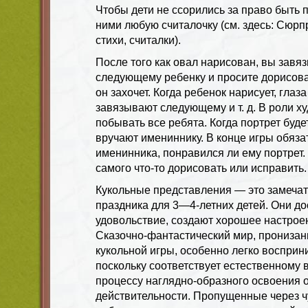
Чтобы дети не ссорились за право быть 
ними любую считалочку (см. здесь: Сюрп
стихи, считалки).
После того как овал нарисован, вы завя
следующему ребенку и просите дорисоват
он захочет. Когда ребенок нарисует, глаз
завязывают следующему и т. д. В роли 
побывать все ребята. Когда портрет буде
вручают имениннику. В конце игры обяза
именинника, понравился ли ему портрет. 
самого что-то дорисовать или исправить.
Кукольные представления — это замеча
праздника для 3—4-летних детей. Они до
удовольствие, создают хорошее настрое
Сказочно-фантастический мир, прониза
кукольной игры, особенно легко восприн
поскольку соответствует естественному 
процессу наглядно-образного освоения
действительности. Пропущенные через 