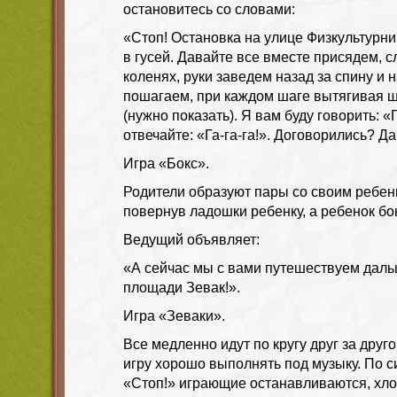
остановитесь со словами:
«Стоп! Остановка на улице Физкультурн
в гусей. Давайте все вместе присядем, сл
коленях, руки заведем назад за спину и 
пошагаем, при каждом шаге вытягивая ш
(нужно показать). Я вам буду говорить: «Г
отвечайте: «Га-га-га!». Договорились? Д
Игра «Бокс».
Родители образуют пары со своим ребенк
повернув ладошки ребенку, а ребенок бок
Ведущий объявляет:
«А сейчас мы с вами путешествуем даль
площади Зевак!».
Игра «Зеваки».
Все медленно идут по кругу друг за друго
игру хорошо выполнять под музыку. По 
«Стоп!» играющие останавливаются, хло