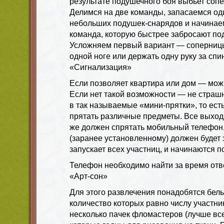
результате подушечного боя выбьет сопе
Делимся на две команды, запасаемся о
небольших подушек-снарядов и начинаем
команда, которую быстрее забросают по
Усложняем первый вариант — соперницы
одной ноге или держать одну руку за спино
«Сигнализация»
Если позволяет квартира или дом — можн
Если нет такой возможности — не страш
в так называемые «мини-прятки», то есть
прятать различные предметы. Все выход
же должен спрятать мобильный телефон,
(заранее установленному) должен будет 
запускает всех участниц, и начинаются п
Телефон необходимо найти за время от
«Арт-сон»
Для этого развлечения понадобятся бел
количество которых равно числу участни
несколько пачек фломастеров (лучше вс