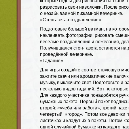
которые годны для рисования на ткани.
разрисовать свои наволочки. После рис
о незабываемой пижамной вечеринке.
«Стенгазета-поздравление»
Подготовьте большой ватман, на котором
наклеивать фотографии, рисовать смешн
весёлые поздравления и пожелания, дел
Получившаяся стен-газета останется на 
проведённой вечеринке.
«Гадание»
Для игры создайте соответствующую ми
зажгите свечи или ароматические палочк
музыку, выключите свет. Подготовьте и р
несколько видов гаданий. Вот некоторые 
Для каждого участника понадобятся ручка
бумажных пакета. Первый пакет подпис
второй: «учеба или работа», третий пакет
четвертый: «город». Потом все девочки п
листочках и кладут их в пакеты. Потом к
одной случайной бумажке из каждого пак