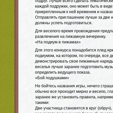
подруг. Лучше всего сделать тематическ
каждой подружки, оно может быть в виде
прикрепленным к ней временем и назван
Отправлять приглашению лучше за две н
должны успеть подготовиться.
Для веселого время провождения пред
развлечения на пижамную вечеринку.
«На подиум в пижамах»
Для этого конкурса понадобится плед ярк
подиумом, на котором, по очереди, все д
демонстрировать свои пижамные наряды
веселья лучше заранее подготовить музы
определить ведущего показа.
«Бой подушками»
Не бойтесь названия игры, ничего страшн
обычно все проходит мирно и весело, г
заранее же установить правила, наприме
такими:
Две участница становятся в круг (обруч),