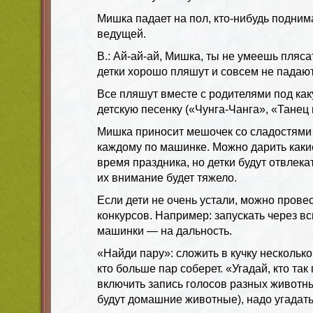
Мишка падает на пол, кто-нибудь поднима
ведущей.
В.: Ай-ай-ай, Мишка, ты не умеешь пляса
детки хорошо пляшут и совсем не падают
Все пляшут вместе с родителями под ка
детскую песенку («Чунга-Чанга», «Танец 
Мишка приносит мешочек со сладостями 
каждому по машинке. Можно дарить каки
время праздника, но детки будут отвлека
их внимание будет тяжело.
Если дети не очень устали, можно прове
конкурсов. Например: запускать через 
машинки — на дальность.
«Hайди паpу»: сложить в кучку нескольк
кто больше пар соберет. «Угадай, кто так
включить запись голосов разных животны
будут домашние животные), надо угадать,