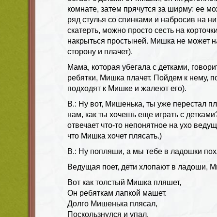
комнате, затем прячутся за ширму: ее мо
ряд стулья со спинками и набросив на н
скатерть, можно просто сесть на корточки
накрыться простыней. Мишка не может на
сторону и плачет).
Мама, которая убегала с детками, говор
ребятки, Мишка плачет. Пойдем к нему, п
подходят к Мишке и жалеют его).
В.: Ну вот, Мишенька, ты уже перестал пл
нам, как ты хочешь еще играть с детками
отвечает что-то непонятное на ухо ведущ
что Мишка хочет плясать.)
В.: Ну попляши, а мы тебе в ладошки по
Ведущая поет, дети хлопают в ладоши, 
Вот как толстый Мишка пляшет,
Он ребяткам лапкой машет.
Долго Мишенька плясал,
Поскользнулся и упал.