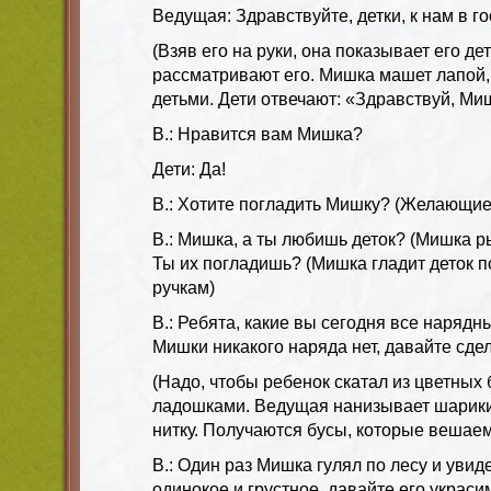
Ведущая: Здравствуйте, детки, к нам в г
(Взяв его на руки, она показывает его де
рассматривают его. Мишка машет лапой, 
детьми. Дети отвечают: «Здравствуй, Ми
В.: Нравится вам Мишка?
Дети: Да!
В.: Хотите погладить Мишку? (Желающие
В.: Мишка, а ты любишь деток? (Мишка ры
Ты их погладишь? (Мишка гладит деток п
ручкам)
В.: Ребята, какие вы сегодня все нарядны
Мишки никакого наряда нет, давайте сде
(Надо, чтобы ребенок скатал из цветны
ладошками. Ведущая нанизывает шарики
нитку. Получаются бусы, которые вешае
В.: Один раз Мишка гулял по лесу и увид
одинокое и грустное, давайте его украси