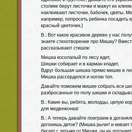
столике берут листочки и мажут их клеем
наклеивают листочки, бабочек, цветы. М
например, попросить ребенка посадить к
красный цветочек.)
В.: Вот какое красивое дерево у нас полу
знаете стихотворение про Мишку? Вмест
рассказывают стишок:
Мишка косолапый по лесу идет,
Шишки собирает и в карман кладет,
Вдруг большая шишка прямо мишке в ло
Мишка рассердился и ногою топ.
Давайте поможем мишке собрать все ши
разбросанные по полу шишки и складываю
В.: Какие вы, ребята, молодцы, целую к
для медвежонка!
В.: А теперь давайте поиграем в догонял
догонишь деток? (Мишка рычит и кивает г
бегает с детьми от Мишки, он их догоняе