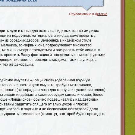
ень рождения 2026
Опубликовано в
Детские
ить луки и копья для охоты на видимых только им диких
ши из подручных материалов, а иногда даже воевать с
» из соседних дворов. Вечеринка в индейском стиле
 мальчика, во-первых, она подразумевает множество
х, малыши смогут переодеться и раскрасить себе лица и, в-
ть проявить Вашу фантазию и повеселиться вместе с детьми.
роприятие можно проводить как дома, так и на улице, с
 тех же декораций.
дейские амулеты «Ловцы снов» (сделанная вручную
готовление настоящего амулета требует материалов,
непросто (виноградная лоза для корпуса и сухожилия оленя),
астоящим индейцам, а сами соорудим символические, более
обще «Ловцы снов» обычно подвешивались над детскими
ризваны защитить спящего от злых духов и плохих
путывалась в паутине и не беспокоила обитателей дома.
о украсить помещение (комнату), в которой будет проходить