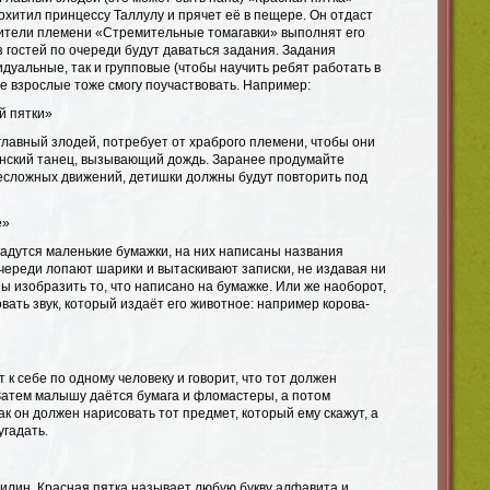
похитил принцессу Таллулу и прячет её в пещере. Он отдаст
 жители племени «Стремительные томагавки» выполнят его
 гостей по очереди будут даваться задания. Задания
дуальные, так и групповые (чтобы научить ребят работать в
е взрослые тоже смогу поучаствовать. Например:
й пятки»
главный злодей, потребует от храброго племени, чтобы они
нский танец, вызывающий дождь. Заранее продумайте
есложных движений, детишки должны будут повторить под
е»
адутся маленькие бумажки, на них написаны названия
череди лопают шарики и вытаскивают записки, не издавая ни
ны изобразить то, что написано на бумажке. Или же наоборот,
ать звук, который издаёт его животное: например корова-
 к себе по одному человеку и говорит, что тот должен
 Затем малышу даётся бумага и фломастеры, а потом
ак он должен нарисовать тот предмет, который ему скажут, а
угадать.
илин, Красная пятка называет любую букву алфавита и