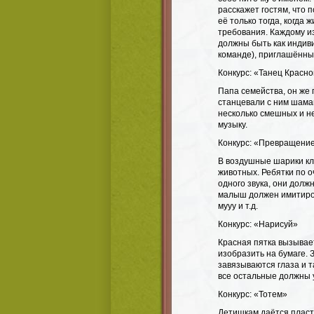
расскажет гостям, что 
её только тогда, когда
требования. Каждому из
должны быть как индиви
команде), приглашённы
Конкурс: «Танец Красно
Папа семейства, он же 
станцевали с ним шама
несколько смешных и н
музыку.
Конкурс: «Превращени
В воздушные шарики кл
животных. Ребятки по о
одного звука, они долж
малыш должен имитиров
мууу и т.д.
Конкурс: «Нарисуй»
Красная пятка вызывает
изобразить на бумаге.
завязываются глаза и т
все остальные должны 
Конкурс: «Тотем»
Детишкам даётся пласт