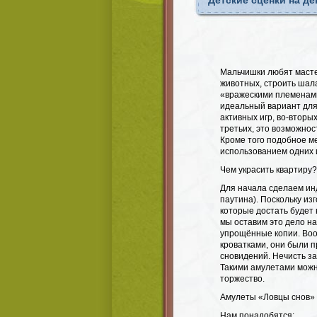
Детские сценки на д
Мальчишки любят мастер
животных, строить шала
«вражескими племенами
идеальный вариант для
активных игр, во-вторы
третьих, это возможнос
Кроме того подобное ме
использованием одних и
Чем украсить квартиру?
Для начала сделаем ин
паутина). Поскольку из
которые достать будет 
мы оставим это дело н
упрощённые копии. Во
кроватками, они были п
сновидений. Нечисть за
Такими амулетами можн
торжество.
Амулеты «Ловцы снов»
Нам понадобятся: