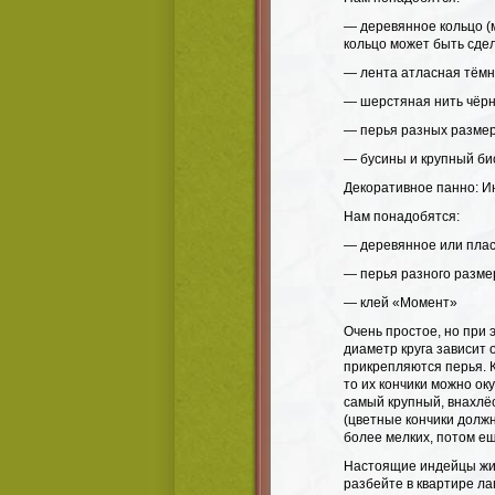
— деревянное кольцо (
кольцо может быть сдел
— лента атласная тёмн
— шерстяная нить чёрн
— перья разных размер
— бусины и крупный би
Декоративное панно: И
Нам понадобятся:
— деревянное или плас
— перья разного разме
— клей «Момент»
Очень простое, но при 
диаметр круга зависит 
прикрепляются перья. К
то их кончики можно ок
самый крупный, внахлёс
(цветные кончики долж
более мелких, потом ещ
Настоящие индейцы жил
разбейте в квартире ла