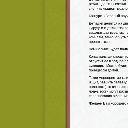
ребята должны слепить 
слепить квадрат, можно 
Конкурс: «Весёлый пау
Детишки делятся на две
к другу, и сцепляются 
выходит два весёлых па
комнаты, там обогнуть 
препятствия.
Чем больше будет подв
Когда малыши справятс
отпустит её в родное п
сувениры. Можно будет
принцессы домой.
Такое мероприятие так
и щит, разбить палатку,
палочках (это очень по
лодке, гости могут раз
соревнования в беге, ме
Желаем Вам хорошего 