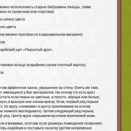
можно использовать старые бабушкины пяльцы, также
ано из проволоки или пластика)
о-синего цвета
ого цвета
ов (можно приобрести в карнавальном магазине)
сер
ндейский щит «Пернатый друг»
тиковое кольцо (в крайнем случае плотный картон)
ра
этом эффектное панно, украшение на стену. Опять же таки,
от имеющихся у Вас материалов. На основу (то есть круг)
стати если перья не цветные, а просто, чёрные или белые,
унуть в красную или синюю краску. Итак, первый ряд перьев
т, по кругу, «ножками» в центр приклеиваем на основу
ны немного выглядывать). Затем следующий ряд перьев,
ё ряд. Центр круга закрываем кусочком коричневой кожи.
и в вигвамах, поэтому если размеры помещения позволяют,
герь индейцев и поставьте палатку (детям непременно