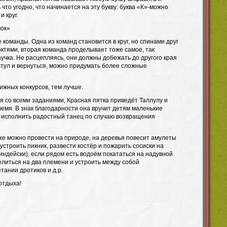
что угодно, что начинается на эту букву: буква «К»-можно
и круг.
чок»
 команды. Одна из команд становится в круг, но спинами друг
локтями, вторая команда проделывает тоже самое, так
учка. Не расцепляясь, они должны добежать до другого края
стул и вернуться, можно придумать более сложные
ижных конкурсов, тем лучше.
я со всеми заданиями, Красная пятка приведёт Таллулу и
лемя. В знак благодарности она вручит детям маленькие
 исполнить радостный танец по случаю возвращения
же можно провести на природе, на деревья повесит амулеты
 устроить пикник, развести костёр и пожарить сосиски на
-индейски), если рядом есть водоём покататься на надувной
делиться на два племени и устроить между собой
тании дротиков и д.р.
отдыха!