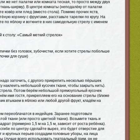
сли же нет палатки или комната тесная, то просто между двух
ткань-ширму). В центре комнаты (неподалёку от палатки
те ковёр или плед (вместо стола). Помимо прочих яств,
ёную корзину с фруктами, расставьте тарелки по кругу. На
е по яблоку и воткните в них самодельную стрелу с именем
й к столу: «Самый меткий стрелок»
пички без головок, зубочистки, если хотите стрелы побольше
лочки для суши)
 надо заточить, с другого прикрепить несколько пёрышек
ху наклеить небольшой кусочек ткани, чтобы закрыть нить).
стрела. Потом берём небольшой прямоугольный кусочек
нём имя гостя, прикрепляем его на основание стрелы (ближе
нчик втыкаем в яблоко или любой другой фрукт, кладём на
ем переоблачатся в индейцев. Заранее подготовьте
атой ткани (или просто цветной ткани). Возьмите ткань и
драт (примерно 1,5 м на 1,5 м, зависит от роста ребёнка).
 сгибе по центру сделайте вырез, это будет отверстие для
т и крупных перьев создадим головные уборы, на лица
ы (лучше всего использовать театральный грим, он не