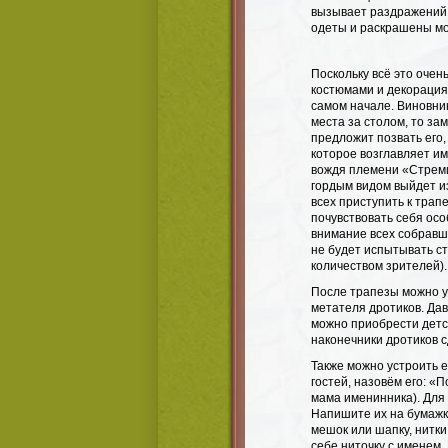
вызывает раздражений н
одеты и раскрашены мо
Поскольку всё это оче
костюмами и декорация
самом начале. Виновник
места за столом, то зам
предложит позвать его
которое возглавляет и
вождя племени «Стреми
гордым видом выйдет и
всех приступить к трап
почувствовать себя осо
внимание всех собравши
не будет испытывать с
количеством зрителей).
После трапезы можно ус
метателя дротиков. Дав
можно приобрести детск
наконечники дротиков 
Также можно устроить 
гостей, назовём его: 
мама именинника). Для
Напишите их на бумажка
мешок или шапку, нитки
себе ниточку с именем.