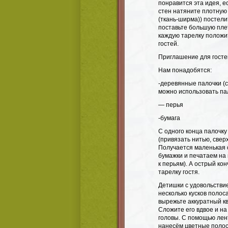
понравится эта идея, е
стен натяните плотную 
(ткань-ширма)) постели
поставьте большую плет
каждую тарелку положит
гостей.
Приглашение для госте
Нам понадобятся:
-деревянные палочки (с
можно использовать па
— перья
-бумага
С одного конца палочку
(привязать нитью, свер
Получается маленькая 
бумажки и печатаем на 
к перьям). А острый ко
тарелку гостя.
Детишки с удовольстви
несколько кусков полос
вырежьте аккуратный ква
Сложите его вдвое и на
головы. С помощью лен
нанесём цветные полос