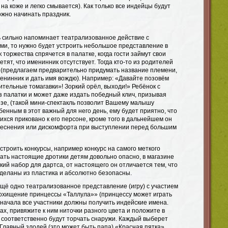
а коже и легко смывается). Как только все индейцы будут
жно начинать праздник.
нь сильно напоминает театрализованное действие с
ми, то нужно будет устроить небольшое представление в
 торжества спрячется в палатке, когда гости займут свои
етят, что именинник отсутствует. Тогда кто-то из родителей
, (предлагаем предварительно придумать название племени,
менинник и дать имя вождю). Например: «Давайте позовём
тельные томагавки»! Зоркий орёл, выходи!» Ребёнок с
з палатки и может даже издать победный клич, призывая
езе, (такой мини-спектакль позволит Вашему малышу
бенным в этот важный для него день, ему будет приятно, что
хся приковано к его персоне, кроме того в дальнейшем он
теснения или дискомфорта при выступлении перед большим
троить конкурсы, например конкурс на самого меткого
ать настоящие дротики детям довольно опасно, в магазине
ий набор для дартса, от настоящего он отличается тем, что
сделаны из пластика и абсолютно безопасны.
ещё одно театрализованное представление (игру) с участием
«Похищение принцессы «Таллула»» (принцессу может играть
 начала все участники должны получить индейские имена.
х, привяжите к ним ниточки разного цвета и положите в
 соответственно будут торчать снаружи. Каждый выберет
 Главный злодей (это может быть папа) «Красная пятка»