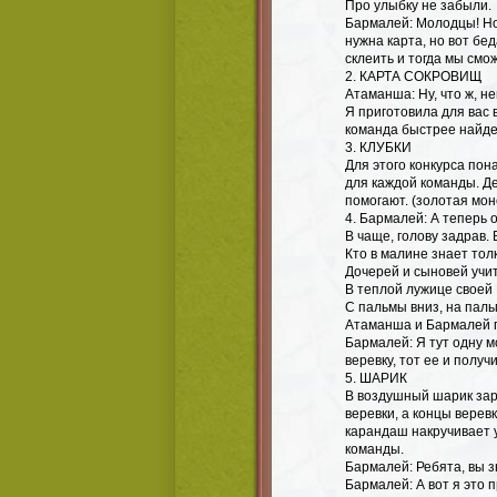
Про улыбку не забыли.
Бармалей: Молодцы! Но
нужна карта, но вот бе
склеить и тогда мы смо
2. КАРТА СОКРОВИЩ
Атаманша: Ну, что ж, н
Я приготовила для вас 
команда быстрее найдет
3. КЛУБКИ
Для этого конкурса по
для каждой команды. Де
помогают. (золотая мо
4. Бармалей: А теперь 
В чаще, голову задрав.
Кто в малине знает то
Дочерей и сыновей уч
В теплой лужице своей
С пальмы вниз, на пал
Атаманша и Бармалей 
Бармалей: Я тут одну 
веревку, тот ее и получи
5. ШАРИК
В воздушный шарик зар
веревки, а концы верев
карандаш накручивает у
команды.
Бармалей: Ребята, вы з
Бармалей: А вот я это 