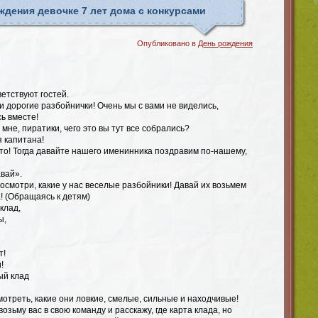
ждения девочке 7 лет дома с конкурсами
Опубликовано в
День рождения
етствуют гостей.
 дорогие разбойнички! Очень мы с вами не виделись,
ь вместе!
мне, пиратики, чего это вы тут все собрались?
 капитана!
что! Тогда давайте нашего именинника поздравим по-нашему,
авай».
смотри, какие у нас веселые разбойники! Давай их возьмем
а! (Обращаясь к детям)
клад,
ы,
т!
!
ый клад
мотреть, какие они ловкие, смелые, сильные и находчивые!
озьму вас в свою команду и расскажу, где карта клада, но