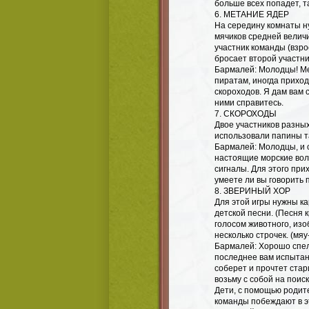
больше всех попадет, т
6. МЕТАНИЕ ЯДЕР
На середину комнаты н
мячиков средней величи
участник команды (взро
бросает второй участни
Бармалей: Молодцы! Мет
пиратам, иногда приход
скороходов. Я дам вам 
ними справитесь.
7. СКОРОХОДЫ
Двое участников разны
использовали папины та
Бармалей: Молодцы, и 
настоящие морские вол
сигналы. Для этого при
умеете ли вы говорить 
8. ЗВЕРИНЫЙ ХОР
Для этой игры нужны к
детской песни. (Песня 
голосом животного, изо
несколько строчек. (мяу-
Бармалей: Хорошо спели
последнее вам испытан
соберет и прочтет стар
возьму с собой на поиск
Дети, с помощью родит
команды побеждают в э