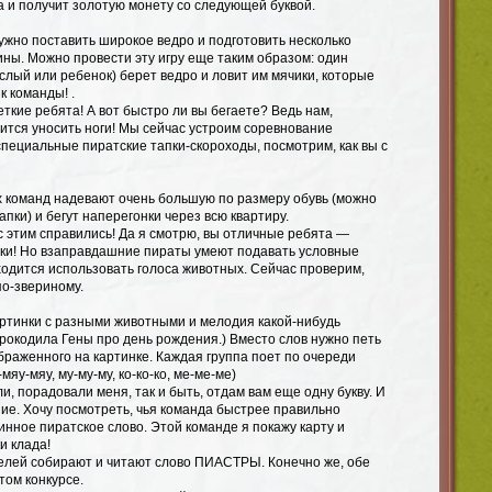
а и получит золотую монету со следующей буквой.
ужно поставить широкое ведро и подготовить несколько
ны. Можно провести эту игру еще таким образом: один
слый или ребенок) берет ведро и ловит им мячики, которые
к команды! .
кие ребята! А вот быстро ли вы бегаете? Ведь нам,
ится уносить ноги! Мы сейчас устроим соревнование
специальные пиратские тапки-скороходы, посмотрим, как вы с
х команд надевают очень большую по размеру обувь (можно
пки) и бегут наперегонки через всю квартиру.
с этим справились! Да я смотрю, вы отличные ребята —
ки! Но взаправдашние пираты умеют подавать условные
ходится использовать голоса животных. Сейчас проверим,
по-звериному.
артинки с разными животными и мелодия какой-нибудь
крокодила Гены про день рождения.) Вместо слов нужно петь
браженного на картинке. Каждая группа поет по очереди
мяу-мяу, му-му-му, ко-ко-ко, ме-ме-ме)
, порадовали меня, так и быть, отдам вам еще одну букву. И
ие. Хочу посмотреть, чья команда быстрее правильно
инное пиратское слово. Этой команде я покажу карту и
и клада!
елей собирают и читают слово ПИАСТРЫ. Конечно же, обе
том конкурсе.