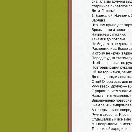
сначала вы должны выд
старинное пиратское с
Дети: Готовы!
1. Бармалей: Начнем с
Зарядка
Что нам нужно для зар
Врозь носки и вместе пя
Начинаем с пустяка:
Тянемся до потолка.
Не беда, что не достал
Распрямились. Выше ст
И стоим не «руки в брю
Перед грудью ставим ру
Чтоб за лень нас не ру
Повторим рывки руками
Эй, не горбиться, ребят
До конца своди лопатки
Стой! Опора есть для н
Руку вверх, другую — вб
С упражнением знаком
Называется «наклоны»
Вправо-влево повторяе
Гнем себя и выпрямляе
А теперь наклон вперед
Руки в стороны. И вот…
Отдышались и все вмес
Мы попрыгаем на месте
Тело силой зарядили,