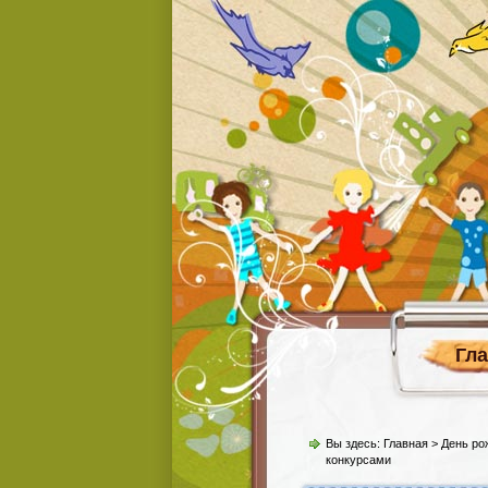
Гл
Вы здесь:
Главная
>
День ро
конкурсами