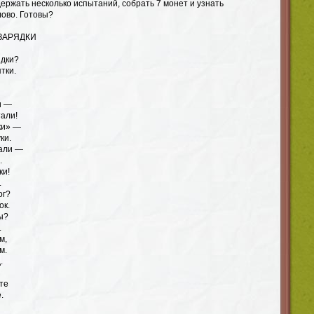
ержать несколько испытаний, собрать 7 монет и узнать
лово. Готовы?
 ЗАРЯДКИ
ядки?
тки.
и —
али!
ки» —
ки.
гали —
.
ки!
.
ог?
ок.
ы?
.
м,
м.
.
те
.