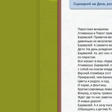
Сценарий на День ро
Пиратская вечеринка
Атаманша и Пират прив
Бармалей: Приветик мои
давненько не веселилис
Бармалей: А скажите-ка 
Дети: На день рождения
Бармалей: Ах, вот оно 
по-пиратски.
Все играют в игру «Кар
Атаманша: Бармалей, по
с собой на поиски клад
Вкусней пломбира этот 
Прекрасней, чем банан
Цветы и радуга, и сад,
И парки, и фонтаны.
Кругом сокровища лежа
Вперед, и прочь тревоги
Ждет где-то нас заветн
И новые дороги!
Бармалей: А я хочу пос
(Обращаясь к детям) Я в