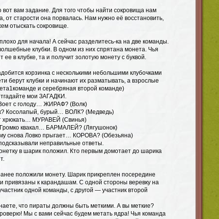
 вот вам задание. Для того чтобы найти сокровища нам
да, от старости она порвалась. Нам нужно её восстановить,
жем отыскать сокровище.
еплохо для начала! А сейчас разделитесь-ка на две команды.
волшебные клубки. В одном из них спрятана монета. Чья
 ее в клубке, та и получит золотую монету с буквой.
надобится корзинка с несколькими небольшими клубочками
ти берут клубки и начинают их разматывать, а взрослые
нета1команде и серебряная второй команде)
отгадайте мои ЗАГАДКИ.
 Воет с голоду… ЖИРАФ? (Волк)
лк? Косолапый, бурый… ВОЛК? (Медведь)
ит хрюкать… МУРАВЕЙ (Свинья)
 Громко квакал… БАРМАЛЕЙ? (Лягушонок)
ьму снова Ловко прыгает… КОРОВА? (Обезьяна)
подсказывали неправильные ответы.
монетку в шарик положил. Кто первым домотает до шарика
т.
анее положили монету. Шарик прикреплен посередине
ки привязаны к карандашам. С одной стороны веревку на
частник одной команды, с другой — участник второй
наете, что пираты должны быть меткими. А вы меткие?
проверю! Мы с вами сейчас будем метать ядра! Чья команда