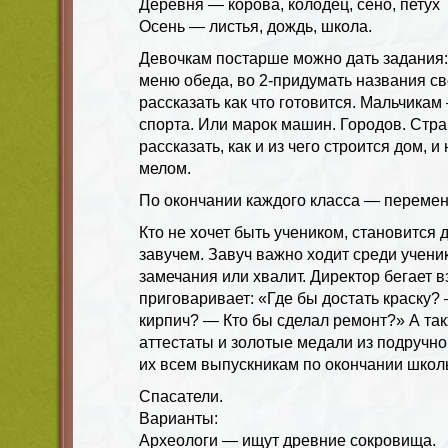
Деревня — корова, колодец, сено, петух
Осень — листья, дождь, школа.
Девочкам постарше можно дать задания: 
меню обеда, во 2-придумать названия с
рассказать как что готовится. Мальчикам
спорта. Или марок машин. Городов. Стра
рассказать, как и из чего строится дом, 
мелом.
По окончании каждого класса — перемен
Кто не хочет быть учеником, становится
завучем. Завуч важно ходит среди учени
замечания или хвалит. Директор бегает в
приговаривает: «Где бы достать краску?
кирпич? — Кто бы сделал ремонт?» А так
аттестаты и золотые медали из подручно
их всем выпускникам по окончании школ
Спасатели.
Варианты:
Археологи — ищут древние сокровища.