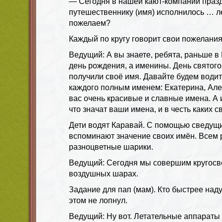
— Сегодня в нашей кают-компании праз
путешественнику (имя) исполнилось … ле
пожелаем?
Каждый по кругу говорит свои пожелания
Ведущий: А вы знаете, ребята, раньше в
день рождения, а именины. День святого,
получили своё имя. Давайте будем водит
каждого полным именем: Екатерина, Алек
вас очень красивые и славные имена. А 
что значат ваши имена, и в честь каких 
Дети водят Каравай. С помощью сведущ
вспоминают значение своих имён. Всем 
разноцветные шарики.
Ведущий: Сегодня мы совершим кругосв
воздушных шарах.
Задание для пап (мам). Кто быстрее наду
этом не лопнул.
Ведущий: Ну вот. Летательные аппараты 