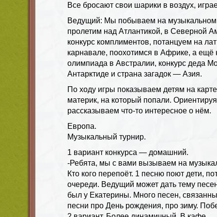
Все бросают свои шарики в воздух, играе
Ведущий: Мы побываем на музыкальном 
пролетим над Атлантикой, в Северной 
конкурс комплиментов, потанцуем на ла
карнавале, поохотимся в Африке, а ещё 
олимпиада в Австралии, конкурс деда Мо
Антарктиде и страна загадок — Азия.
По ходу игры показываем детям на карте
материк, на который попали. Ориентируяс
рассказываем что-то интересное о нём.
Европа.
Музыкальный турнир.
1 вариант конкурса — домашний.
-Ребята, мы с вами вызываем на музыка
Кто кого перепоёт. 1 песню поют дети, п
очереди. Ведущий может дать тему песен
был у Екатерины. Много песен, связанны
песни про День рождения, про зиму. Поб
2 вариант. Более динамичный. В кафе.