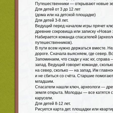
Путешественники — открывают новые з
Для детей от 3 до 12 лет
(дома или на детской площадке)
Для детей 3-8 лет.
Ведущий перед началом игры прячет клю
древние сокровища или записку «Новая 
Набирается команда спасателей (археол
путешественников).
В пути всем нужно держаться вместе. Не
дороге. Сначала выясняем, где север. В
Запоминаем, что сзади у нас юг, справа 
запад. Ведущий говорит команде, скольк
на север, сколько — на запад. Им главно
и не сбиться со счёта. Старшие помогаю
младшим.
Спасатели нашли ключ, археологи — др
земля открыта. Молодцы — все катятся с
карусели.
Для детей 8-12 лет.
Рисуется карта дет. площадки или кварти