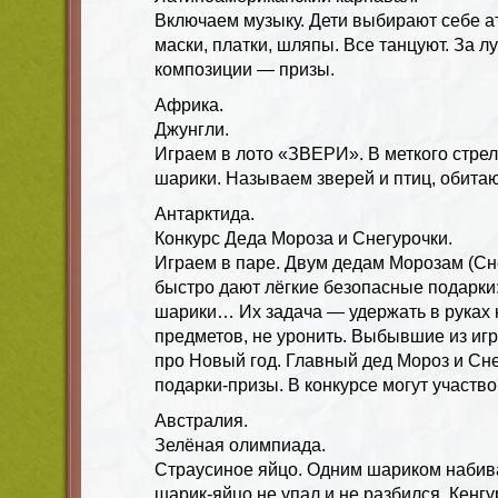
Включаем музыку. Дети выбирают себе 
маски, платки, шляпы. Все танцуют. За 
композиции — призы.
Африка.
Джунгли.
Играем в лото «ЗВЕРИ». В меткого стре
шарики. Называем зверей и птиц, обита
Антарктида.
Конкурс Деда Мороза и Снегурочки.
Играем в паре. Двум дедам Морозам (Сн
быстро дают лёгкие безопасные подарки:
шарики… Их задача — удержать в руках
предметов, не уронить. Выбывшие из иг
про Новый год. Главный дед Мороз и Сн
подарки-призы. В конкурсе могут участво
Австралия.
Зелёная олимпиада.
Страусиное яйцо. Одним шариком набив
шарик-яйцо не упал и не разбился. Кенг