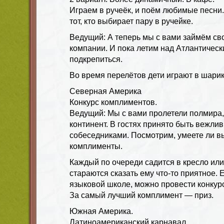
Играем в ручеёк, и поём любимые песни
тот, кто выбирает пару в ручейке.
Ведущий: А теперь мы с вами займём сво
компании. И пока летим над Атлантичес
подкрепиться.
Во время перелётов дети играют в шарик
Северная Америка
Конкурс комплиментов.
Ведущий: Мы с вами пролетели полмира,
континент. В гостях принято быть вежл
собеседниками. Посмотрим, умеете ли в
комплименты.
Каждый по очереди садится в кресло или
стараются сказать ему что-то приятное. Е
языковой школе, можно провести конкурс
За самый лучший комплимент — приз.
Южная Америка.
Латиноамериканский карнавал.