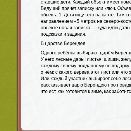
старшие дети. Каждый объект имеет номе
Ведущий прячет записку или ключ. Объя
обьекта 1. Дети ищут его на карте. Там 
направлением «5 метров на северо-вос
объекте новая записка — куда идти даль
подсказки и задания.
В царстве Берендея.
Одного ребёнка выбирают царём Беренд
У него лесные дары: листья, шишки, жёлу
каждому своему подданному по подарку 
о нём: с какого дерева этот лист или что э
Или каждый участник выбирает себе лесн
рассказывает царю Берендею про повадк
что ест, как готовится к зиме, как заботи