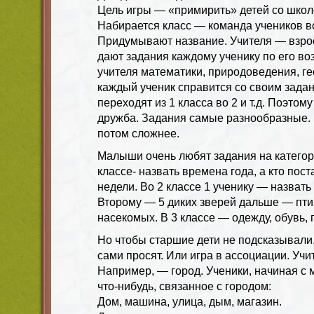
Цель игры — «примирить» детей со школ
Набирается класс — команда учеников в
Придумывают название. Учителя — взро
дают задания каждому ученику по его во
учителя математики, природоведения, ге
каждый ученик справится со своим задан
переходят из 1 класса во 2 и т.д. Поэтом
дружба. Задания самые разнообразные. В
потом сложнее.
Малыши очень любят задания на категор
классе- назвать времена года, а кто по
недели. Во 2 классе 1 ученику — назвать
Второму — 5 диких зверей дальше — птиц
насекомых. В 3 классе — одежду, обувь, п
Но чтобы старшие дети не подсказывали
сами просят. Или игра в ассоциации. Учи
Например, — город. Ученики, начиная с
что-нибудь, связанное с городом:
Дом, машина, улица, дым, магазин.