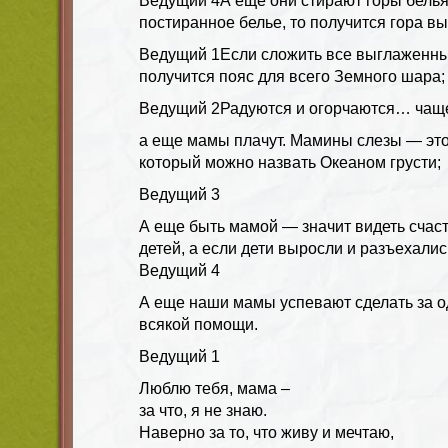
Ведущий 4
А еще они стирают горы белья
постиранное белье, то получится гора вы
Ведущий 1
Если сложить все выглаженны
получится пояс для всего Земного шара;
Ведущий 2
Радуются и огорчаются… чаще 
а еще мамы плачут. Мамины слезы — это
который можно назвать Океаном грусти;
Ведущий 3
А еще быть мамой — значит видеть счас
детей, а если дети выросли и разъехались
Ведущий 4
А еще наши мамы успевают сделать за од
всякой помощи.
Ведущий
1
Люблю тебя, мама –
за что, я не знаю.
Наверно за то, что живу и мечтаю,