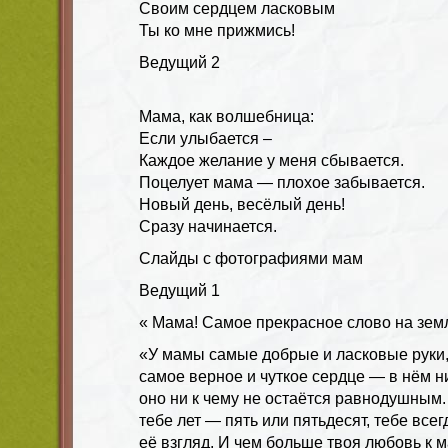
Своим сердцем ласковым
Ты ко мне прижмись!
Ведущий
2
Мама, как волшебница:
Если улыбается –
Каждое желание у меня сбывается.
Поцелует мама — плохое забывается.
Новый день, весёлый день!
Сразу начинается.
Слайды с фотографиями мам
Ведущий
1
« Мама! Самое прекрасное слово на зем
«У мамы самые добрые и ласковые руки,
самое верное и чуткое сердце — в нём ни
оно ни к чему не остаётся равнодушным.
тебе лет — пять или пятьдесят, тебе всег
её взгляд. И чем больше твоя любовь к м