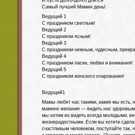
И пусть долго-долго длится
Самый лучший Мамин день!
Ведущий
1
С праздником светлым!
Ведущий
2
С праздником ясным!
Ведущий
3
С праздником нежным, чудесным, прекр
Ведущий
4
С праздником ласки, любви и внимания!
Ведущий
5
С праздником женского очарования!
Ведущий1
Мамы любят нас такими, какие мы есть, 
мамино желание — видеть нас здоровым
мы хотим их видеть всегда молодыми, в
жизнерадостными. Если вы хотите сдел
счастливым человеком, поступайте так, 