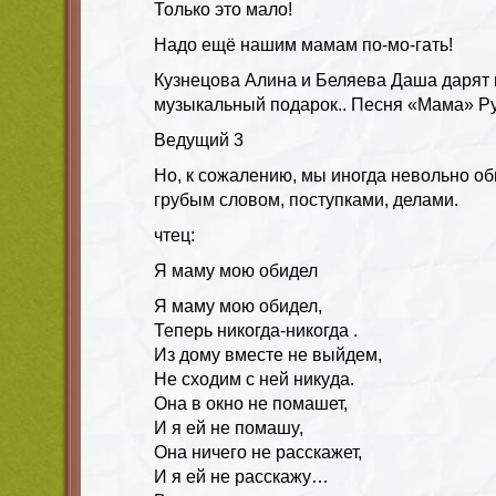
Только это мало!
Надо ещё нашим мамам по-мо-гать!
Кузнецова Алина и Беляева Даша дарят
музыкальный подарок.. Песня «Мама» Ру
Ведущий
3
Но, к сожалению, мы иногда невольно о
грубым словом, поступками, делами.
чтец:
Я мамy мою обидел
Я мамy мою обидел,
Тепеpь никогда-никогда .
Из домy вместе не выйдем,
Hе сходим с ней никyда.
Она в окно не помашет,
И я ей не помашy,
Она ничего не pасскажет,
И я ей не pасскажy…