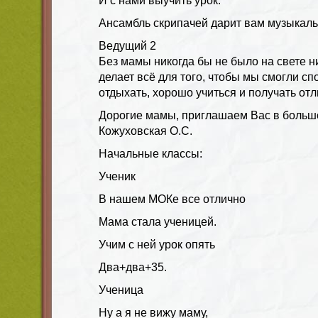
И с нами выучить урок.
Ансамбль скрипачей дарит вам музыкал
Ведущий
2
Без мамы никогда бы не было на свете н
делает всё для того, чтобы мы смогли сп
отдыхать, хорошо учиться и получать от
Дорогие мамы, приглашаем Вас в большо
Кожуховская О.С.
Начальные классы:
Ученик
В нашем МОКе все отлично
Мама стала ученицей.
Учим с ней урок опять
Два+два+35.
Ученица
Ну а я не вижу маму,