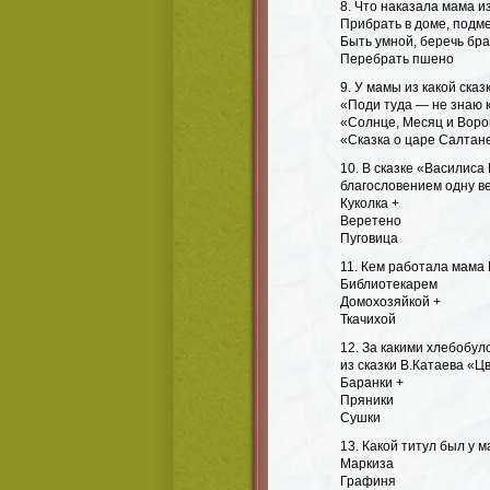
8. Что наказала мама и
Прибрать в доме, подм
Быть умной, беречь бра
Перебрать пшено
9. У мамы из какой сказ
«Поди туда — не знаю 
«Солнце, Месяц и Воро
«Сказка о царе Салтан
10. В сказке «Василиса
благословением одну ве
Куколка +
Веретено
Пуговица
11. Кем работала мама
Библиотекарем
Домохозяйкой +
Ткачихой
12. За какими хлебобу
из сказки В.Катаева «Ц
Баранки +
Пряники
Сушки
13. Какой титул был у
Маркиза
Графиня