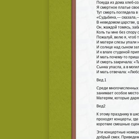
Покуда из дома хлеб-со
Я смертное платье свое
Тут смерть поглядела в
«Судьбина,— сказала,—
В неведомом царстве, г
Он, жаждой томясь, заб
Коль ты мне без спору 
Пожалуй, велю я, чтоб 
И матери слезы упали н
И солнце над сыном за
И к влаге студеной при
И мать почему-то приш
И смерть закричала: «Т
Сынка упасла, а в моги
И мать отвечала: «Любо
Вед.1
Среди многочисленных 
занимает особое место
Матерям, которые дарят
Вед2
К этому празднику в шк
проходят концерты, где
короткие смешные сцен
Эти концертные номера
добрый смех. Приведем 