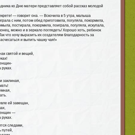
здника ко Дню матери представляет собой рассказ молодой
екрете! — говорит она. — Вскочила в 5 утра, малыша
грала с ним, потом обед приготовила, погуляла, покормила,
омыла, постирала, покормила, поиграла, погуляла, искупала,
конец, можно и в зеркало поглядеть! Хорошо хоть, ребенок
ак что хочу выразить их создателям благодарность за
асчесаться и выпить чашку чая!»
нак святой и вещий,
ках!
женщин-
 руках.
и заклиная,
мать!
емная,
ать.
евле ей завещан,
ках,
женщин —
 руках.
ится следами,
 путей,