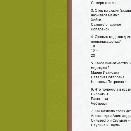
Семеро козлят +
3. Отец из сказки Заха
называла мама?
Хийси
Сампо-Лопарёнок
Лопарёнок +
4. Сколько медяков дал
появилась дочка?
10
12 +
23
5. Какое имя-отчество 
медведя»?
Мария Ивановна
Наталья Потаповна
Настасья Петровна +
6. Что положила в корз
Пирожки +
Расстегаи
Чебуреки
7. Как назвала своих д
Александр и Александр
Сильвестр и Сильвия +
Паулина и Пауль