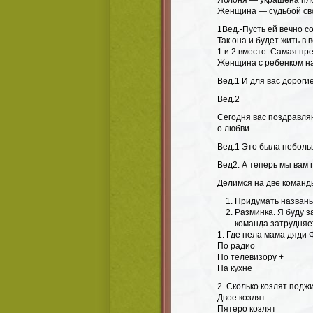
Яблоня — украшена пл
Женщина — судьбой сво
1Вед.-Пусть ей вечно с
Так она и будет жить в в
1 и 2 вместе: Самая пр
Женщина с ребенком на
Вед.1 И для вас дорог
Вед.2
Сегодня вас поздравля
о любви.
Вед.1 Это была неболь
Вед2. А теперь мы вам 
Делимся на две команд
Придумать названь
Разминка. Я буду з
команда затрудняет
1. Где пела мама дяди 
По радио
По телевизору +
На кухне
2. Сколько козлят подж
Двое козлят
Пятеро козлят