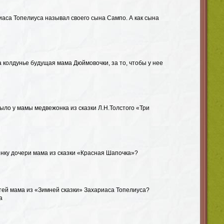
риаса Топелиуса называл своего сына Сампо. А как сына
а колдунье будущая мама Дюймовочки, за то, чтобы у нее
было у мамы медвежонка из сказки Л.Н.Толстого «Три
инку дочери мама из сказки «Красная Шапочка»?
етей мама из «Зимней сказки» Захариаса Топелиуса?
а