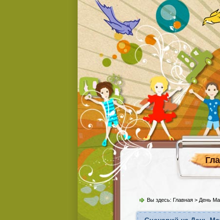
Гл
Вы здесь:
Главная
>
День Ма