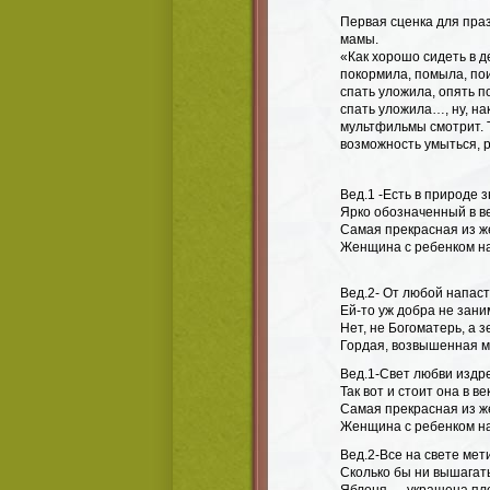
Первая сценка для пра
мамы.
«Как хорошо сидеть в д
покормила, помыла, пои
спать уложила, опять п
спать уложила…, ну, на
мультфильмы смотрит. Т
возможность умыться, р
Вед.1 -Есть в природе з
Ярко обозначенный в ве
Самая прекрасная из 
Женщина с ребенком на
Вед.2- От любой напаст
Ей-то уж добра не зани
Нет, не Богоматерь, а з
Гордая, возвышенная м
Вед.1-Свет любви издр
Так вот и стоит она в ве
Самая прекрасная из 
Женщина с ребенком на
Вед.2-Все на свете мет
Сколько бы ни вышагать