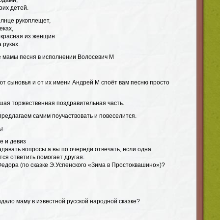
одами,
их детей.
олнце рукоплещет,
еках,
екрасная из женщин
 руках.
ие мамы песня в исполнении Волосевич М
ют сыновья и от их имени Андрей М споёт вам песню просто
шая торжественная поздравительная часть.
предлагаем самим поучаствовать и повеселится.
ы
е и девиз
адавать вопросы а вы по очереди отвечать, если одна
ся ответить помогает другая.
Федора (по сказке Э.Успенского «Зима в Простоквашино»)?
идало маму в известной русской народной сказке?