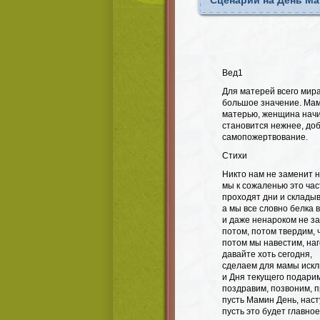
Сценарий на День Ма
Вед1
Для матерей всего мира
большое значение. Мама
матерью, женщина начи
становится нежнее, доб
самопожертвование.
Стихи
Никто нам не заменит 
мы к сожаленью это ча
проходят дни и складыв
а мы все словно белка 
и даже ненароком не з
потом, потом твердим, 
потом мы навестим, на
давайте хоть сегодня,
сделаем для мамы искл
и Дня текущего подарим
поздравим, позвоним, п
пусть Мамин День, нас
пусть это будет главно