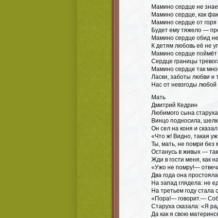
Мамино сердце не знае
Мамино сердце, как фак
Мамино сердце от горя 
Будет ему тяжело — пр
Мамино сердце обид не
К детям любовь её не уг
Мамино сердце поймёт 
Сердце границы тревог
Мамино сердце так мно
Ласки, заботы любви и 
Нас от невзгоды любо
Мать
Дмитрий Кедрин
Любимого сына старуха
Винцо подносила, шелк
Он сел на коня и сказал
«Что ж! Видно, такая у
Ты, мать, не помри без 
Останусь в живых — так
Жди в гости меня, как на
«Ужо не помру!— отвеч
Два года она простояла
На запад глядела: не е
На третьем году стала с
«Пора!— говорит.— Соб
Старуха сказала: «Я ра
Да как я свою материнс