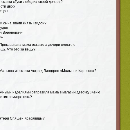
з сказки «Гуси-лебеди» своей дочери?
ести двор
тца +
ки сына звали князь Гвидон?
куда»
н Воронович»
е» +
 Прекрасная» мама оставила дочери вместе с
щь. Что это за вещь?
 Малыша из сказки Астрид Линдгрен «Малыш и Карлсон»?
лочными изделиями отправила мама в магазин девочку Женю
ветик-семицветик»?
 матери Спящей Красавицы?