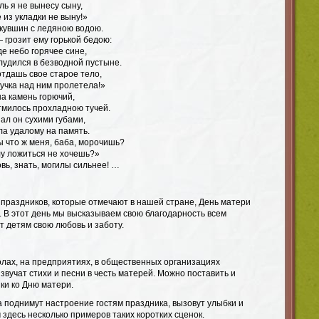
ль я не вынесу сыну,
 из укладки не выну!»
 кувшин с ледяною водою.
 грозит ему горькой бедою:
де небо горячее сине,
лудился в безводной пустыне.
отдашь свое старое тело,
тучка над ним пролетела!»
а камень горючий,
тмилось прохладною тучей.
пал он сухими губами,
ла удалому на память.
ы что ж меня, баба, морочишь?
лу ложиться не хочешь?»
вь, знать, могилы сильнее! …
праздников, которые отмечают в нашей стране, День матери
. В этот день мы высказываем свою благодарность всем
 детям свою любовь и заботу.
олах, на предприятиях, в общественных организациях
 звучат стихи и песни в честь матерей. Можно поставить и
ки ко Дню матери.
 поднимут настроение гостям праздника, вызовут улыбки и
здесь несколько примеров таких коротких сценок.