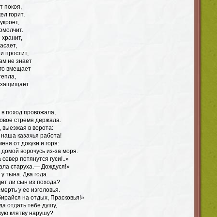
т покоя,
ел горит,
укроет,
омолчит.
 хранит,
асает,
и простит,
ам не знает
го вмещает
тепла,
й защищает
 в поход провожала,
овое стремя держала.
, выезжая в ворота:
ж наша казачья работа!
меня от докуки и горя:
 домой ворочусь из-за моря.
 север потянутся гуси!..»
ала старуха.— Дождуся!»
 у тына. Два года
дет ли сын из похода?
мерть у ее изголовья.
ирайся на отдых, Прасковья!»
да отдать тебе душу,
кую клятву нарушу?