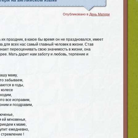
тери на английском языке
Опубликовано в
День Матери
 их праздник, в какое бы время он не праздновался, имеет
 для всех нас самый главный человек в жизни. Став
нает переоценивать свою значимость в жизни, она
рее. Мать дарит нам заботу и любовь, терпение и
нашу маму,
сто забываем,
аются в годы,
в колесе
аходим,
что все исправим,
гоним и поздравим,
юченье,
 ей мгновенья,
риедем к маме,
тупит ежедневно,
е стремление !