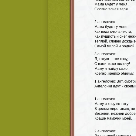
Мама будет у меня,
Словно ясная заря.
2 ангелочек:
Мама будет у меня,
Как вода ключа чиста,
Как пушистый снег нежн
Тёплой, словно дождь в
Самой милой и родной.
3 ангелочек:
Я, такую — же хочу,
С вами тоже полечу!
Маму я найду свою.
Крепко, крепко обниму.
1 ангелочек:
Вот, смотри
Ангелочки идут к своим
1 ангелочек:
Маму я хочу вот эту!
В целом мире, знаю, нет
Веселей, нежней добре
Краше мамочки моей.
2 ангелочек: