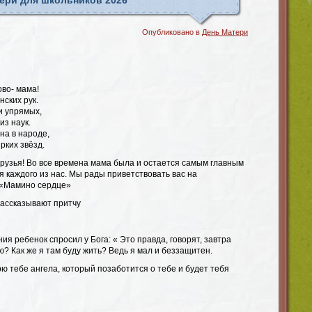
ери для школьников 2026
Опубликовано в
День Матери
ово- мама!
нских рук.
и упрямых,
из наук.
на в народе,
рких звёзд.
друзья! Во все времена мама была и остается самым главным
я каждого из нас. Мы рады приветствовать вас на
 «Мамино сердце»
рассказывают притчу
ия ребенок спросил у Бога: « Это правда, говорят, завтра
? Как же я там буду жить? Ведь я мал и беззащитен.
арю тебе ангела, который позаботится о тебе и будет тебя