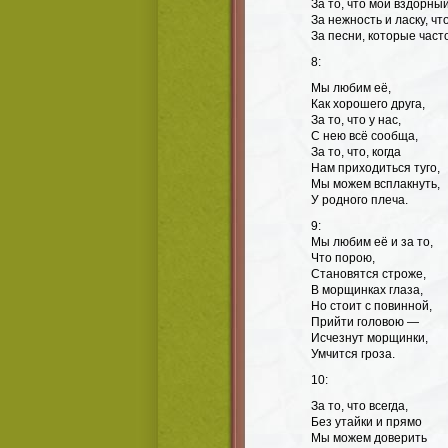
За то, что мой вздорны
За нежность и ласку, чт
За песни, которые част
8:
Мы любим её,
Как хорошего друга,
За то, что у нас,
С нею всё сообща,
За то, что, когда
Нам приходиться туго,
Мы можем всплакнуть,
У родного плеча.
9
:
Мы любим её и за то,
Что порою,
Становятся строже,
В морщинках глаза,
Но стоит с повинной,
Прийти головою —
Исчезнут морщинки,
Умчится гроза.
10:
За то, что всегда,
Без утайки и прямо
Мы можем доверить