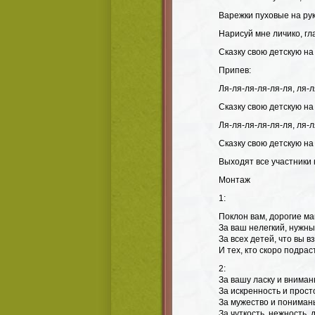
Варежки пуховые на рук
Нарисуй мне личико, гла
Сказку свою детскую на
Припев:
Ля-ля-ля-ля-ля-ля, ля-л
Сказку свою детскую на
Ля-ля-ля-ля-ля-ля, ля-л
Сказку свою детскую на
Выходят все участники 
Монтаж
1:
Поклон вам, дорогие м
За ваш нелегкий, нужны
За всех детей, что вы в
И тех, кто скоро подрас
2:
За вашу ласку и вниман
За искренность и прост
За мужество и пониман
За чуткость, нежность, 