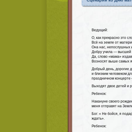
Сценарий ко Дню мат
Ведущий:
О, как прекрасно это сл
Всё на земле от матери
Она нас, непослушных 
Добру учила — высшей 
Да, слово «мама» издав
Возносят выше самых я
Добрый день, дорогие 
и близким человеком дл
праздничном концерте
Выходят двое детей и 
Ребенок:
Накануне своего рожден
меня отправят на Землю
Бог: « Не бойся, я под
ждать».
Ребенок: