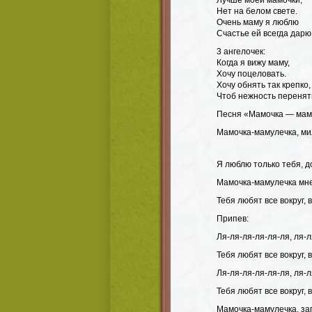
Лучше моей мамочки,
Нет на белом свете.
Очень маму я люблю
Счастье ей всегда дарю
3 ангелочек:
Когда я вижу маму,
Хочу поцеловать.
Хочу обнять так крепко,
Чтоб нежность перенят
Песня «Мамочка — мам
Мамочка-мамулечка, ми
Я люблю только тебя, д
Мамочка-мамулечка мне
Тебя любят все вокруг, 
Припев:
Ля-ля-ля-ля-ля-ля, ля-л
Тебя любят все вокруг, 
Ля-ля-ля-ля-ля-ля, ля-л
Тебя любят все вокруг, 
Мамочка-мамулечка, зап