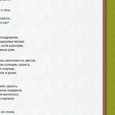
и тёти,
 работе,
а нас!
 поздравляю,
 здоровья желаю.
 если в разлуке,
жные руки.
ень наполняется светом,
ак солнцем, согрета.
я огорчаю,
ебя я ругаю.
ибо сказать,
жизнь подарила.
ня воспитать.
я научила.
 не спала,