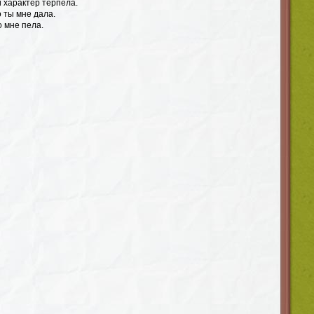
й характер терпела.
о ты мне дала.
о мне пела.