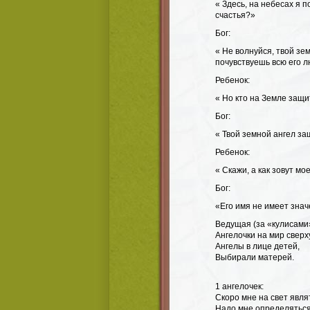
« Здесь, на небесах я п
счастья?»
Бог:
« Не волнуйся, твой зе
почувствуешь всю его л
Ребенок:
« Но кто на Земле защ
Бог:
« Твой земной ангел з
Ребенок:
« Скажи, а как зовут мо
Бог:
«Его имя не имеет зна
Ведущая
(за «кулисами
Ангелочки на мир сверх
Ангелы в лице детей,
Выбирали матерей.
1 ангелочек:
Скоро мне на свет явля
Надо мне определяться