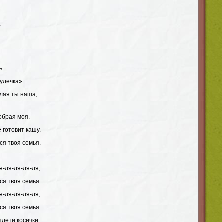
.
ь.
улечка»
лая ты наша,
обрая моя.
 готовит кашу.
вся твоя семья.
я-ля-ля-ля-ля,
вся твоя семья.
я-ля-ля-ля-ля,
вся твоя семья.
лети косички,