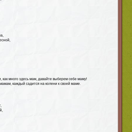
а,
есной,
, как много здесь мам, давайте выберем себе маму!
 мамам, каждый садится на колени к своей маме.
,
й,