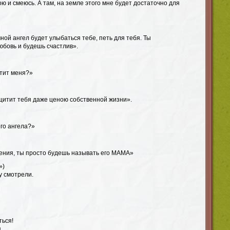
ою и смеюсь. А там, на земле этого мне будет достаточно для
мной ангел будет улыбаться тебе, петь для тебя. Ты
юбовь и будешь счастлив».
итит меня?»
ащитит тебя даже ценою собственной жизни».
его ангела?»
чения, ты просто будешь называть его МАМА»
»)
у смотрели.
ться!
.