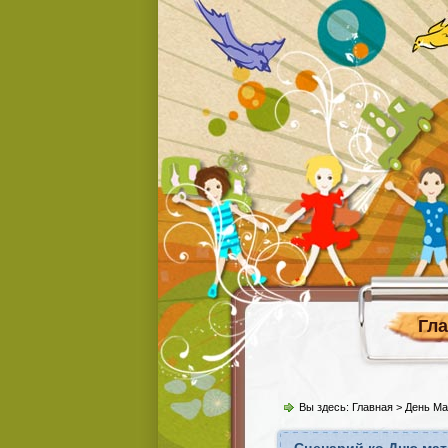
Гл
Вы здесь:
Главная
>
День Ма