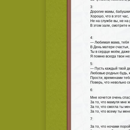
3:
Дорогие мамы, бабушки 
Хорошо, что в этот час,
Не на службе вы, не на
В этом зале, смотрите н
4:
— Любимая мама, тебя
В День матери счастья,
Ты в сердце моём, даже,
Я помню всегда твои не
5:
— Пусть каждый твой д
Любовью родных будь, к
Прости, временами теб
Поверь, что невольно с
6:
Мне хочется очень спас
За то, что мамуля мне 
За то, что смогла ты ме
За то, что всему ты мен
7:
За то, что ночами порой