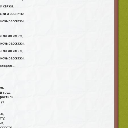
и свяжи.
зки и реснички.
 ночь расскажи.
я-ля-ля-ля-ля,
 ночь расскажи.
я-ля-ля-ля-ля,
 ночь расскажи.
концерта.
амы,
й труд,
зрастили,
тут
ье,
оту,
ье,
доброту.